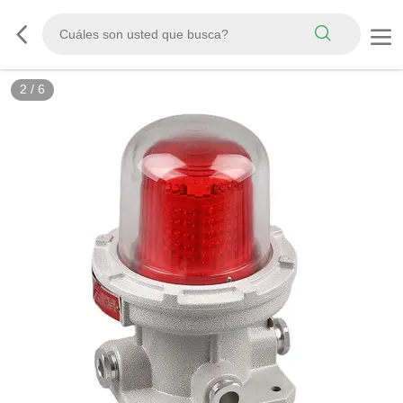
2
/
6