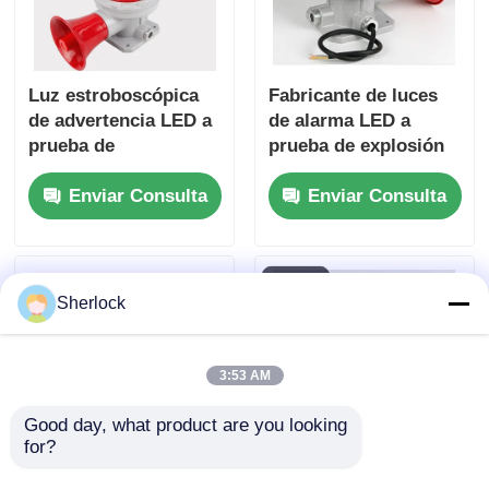
Luz estroboscópica
Fabricante de luces
de advertencia LED a
de alarma LED a
prueba de
prueba de explosión
explosiones para
personalizables -
Enviar Consulta
Enviar Consulta
seguridad de plantas
Envío rápido
Sherlock
3:53 AM
Good day, what product are you looking 
for?
Luz de alarma a
Luz LED de alarma a