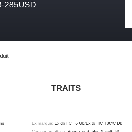
8-285USD
duit
TRAITS
ons
Ex marque:
Ex db IIC T6 Gb/Ex tb IIIC T80ºC Db
Couleur émettrice:
Rouge, vert, bleu (facultatif)