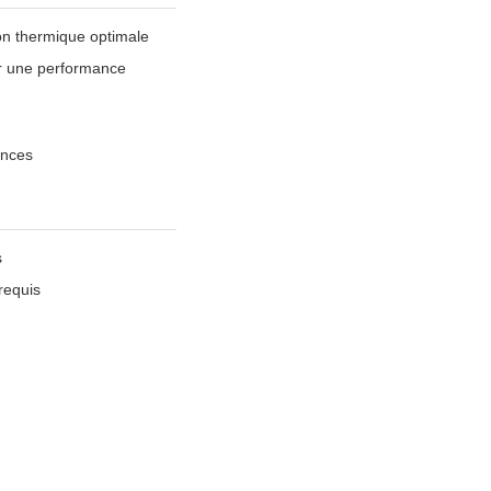
on thermique optimale
ur une performance
ances
s
requis