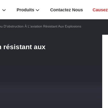
Produits
Contactez Nous
Causez
u D'obstruction À L'aviation Résistant Aux Explosions
n résistant aux