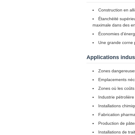
Construction en al
Étanchéité supérie
maximale dans des en
Économies d'énergie
Une grande corne p
Applications indust
Zones dangereuses 
Emplacements néces
Zones où les coûts 
Industrie pétrolière
Installations chimi
Fabrication pharm
Production de pâte
Installations de tr