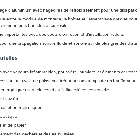
liage d'aluminium avec nageoires de refroidissement pour une dissipati
ure entre le module de montage, le boîtier et l'assemblage optique po
vironnements humides et corrosifs
 importantes avec des coûts d'entretien et d'installation réduits
our une propagation sonore fluide et sonore sur de plus grandes dist
rielles
avec vapeurs inflammables, poussière, humidité et éléments corrosif
sitant un cycle de puissance fréquent sans temps de réchauffement 
énergétiques sont élevés et où l'efficacité est essentielle
 et gazière
ques et pétrochimiques
aceutique
s et de papier
aitement des déchets et des eaux usées