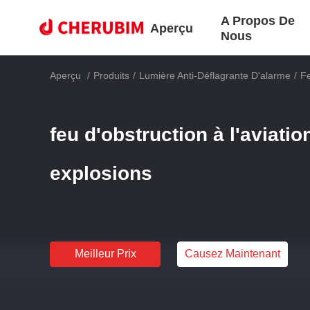
A Propos De
Aperçu
Nous
Aperçu
/
Produits
/
Lumière Anti-Déflagrante D'alarme
/
Fe
feu d'obstruction à l'aviatio
explosions
Meilleur Prix
Causez Maintenant