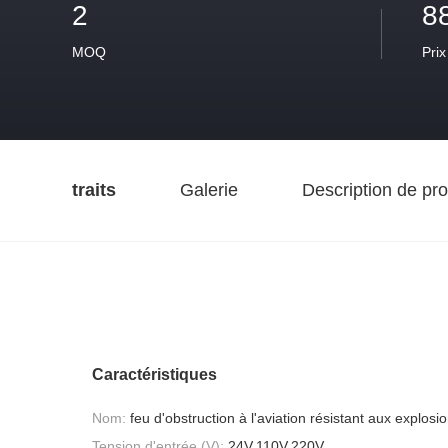
2
8
MOQ
Prix
traits
Galerie
Description de pro
Caractéristiques
Nom:
feu d'obstruction à l'aviation résistant aux explosi
Tension d'entrée (V):
24V,110V,220V,