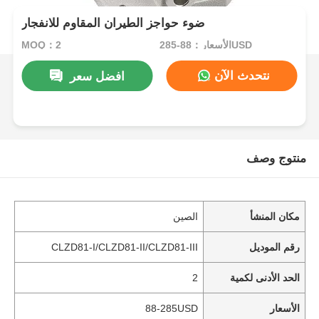
ضوء حواجز الطيران المقاوم للانفجار
الأسعار：88-285USD
MOQ：2
نتحدث الآن
افضل سعر
منتوج وصف
مكان المنشأ
الصين
رقم الموديل
CLZD81-I/CLZD81-II/CLZD81-III
الحد الأدنى لكمية
2
الأسعار
88-285USD