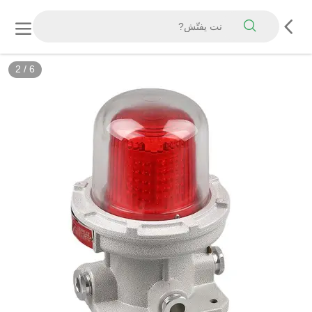
2
/
6