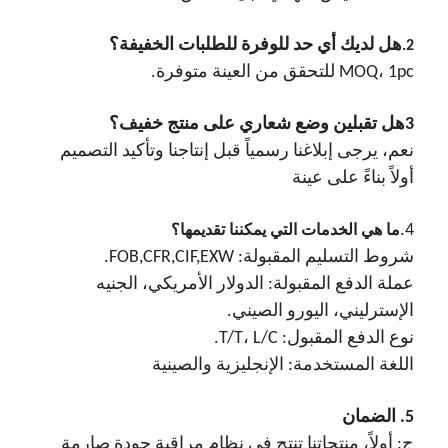
هل لديك أي حد للوفرة للطلبات الخفيفة؟
2.
MOQ، 1pc للتحقق من العينة متوفرة.
3هل تقبلين وضع شعاري على منتج خفيف؟
نعم، يرجى إبلاغنا رسمياً قبل إنتاجنا وتأكيد التصميم
أولاً بناءً على عينة
4.
ما هي الخدمات التي يمكننا تقديمها؟
شروط التسليم المقبولة: FOB,CFR,CIF,EXW.
عملة الدفع المقبولة: الدولار الأمريكي، الجنيه
الإسترليني، اليورو الصيني.
نوع الدفع المقبول: T/T، L/C.
اللغة المستخدمة: الإنجليزية والصينية
5. الضمان
ج: أولاً، منتجاتنا تنتج في نظام مراقبة جودة صارمة