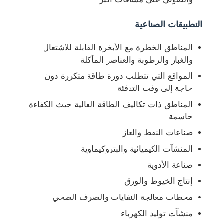
التطبيقات الصناعية
جولة في المعمل
المناطق الخطرة مع الأبخرة القابلة للاشتعال
ضبط الجودة
والغبار والرطوبة والعناصر المآكلة
المواقع التي تتطلب دورة طاقة متكررة دون
حاجة إلى وقت التدفئة
اتصل بنا
المناطق ذات تكاليف الطاقة العالية حيث الكفاءة
حاسمة
طلب اقتباس
صناعات النفط والغاز
المنشآت الكيميائية والبتروكيماوية
إضاءة مقاومة للانفجار
صناعة الأدوية
إنتاج الخيوط والورق
ضوء إنذار مقاوم للانفجار
محطات معالجة النفايات والصرف الصحي
منشآت توليد الكهرباء
مروحة مقاومة للانفجار