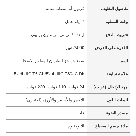
تفاصيل التغليف
كرتون أو منصات نقالة
وقت التسليم
7 أيام عمل
شروط الدفع
ل / c، / تي تي، ويسترن يونيون
القدرة على العرض
5000/شهر
اسم
ضوء حواجز الطيران المقاوم للانفجار
علامة سابقة
Ex db IIC T6 Gb/Ex tb IIIC T80oC Db
جهد الإدخال (فولت)
24 فولت، 110 فولت، 220 فولت،
انبعاث اللون
الأحمر والأخضر والأزرق (اختياري)
مصدر الضوء
قاد
مادة جسم المصباح
الألومنيوم