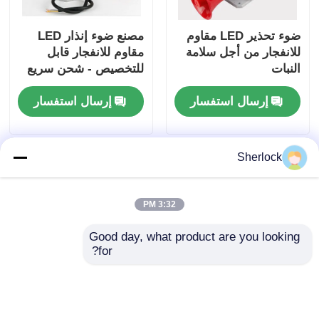
ضوء تحذير LED مقاوم
مصنع ضوء إنذار LED
للانفجار من أجل سلامة
مقاوم للانفجار قابل
النبات
للتخصيص - شحن سريع
إرسال استفسار
إرسال استفسار
Sherlock
3:32 PM
Good day, what product are you looking 
for?
ATEX ضوء إنذار مقاوم
ضوء إنذار LED مقاوم
للانفجار للنفط والغاز
للغبار والاشتعال
والمصانع الكيماوية