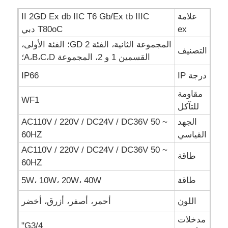
علامة
II 2GD Ex db IIC T6 Gb/Ex tb IIIC
صندوق مقاوم للانفجار
ex
T80oC دبي
المجموعة الثانية، الفئة 2 GD؛ الفئة الأولى،
التصنيف
القسمين 1 و 2، المجموعة A،B،C،D؛
مفتاح مقاوم للانفجار
درجة IP
IP66
غدد الكابلات المقاومة للانفجار
مقاومة
WF1
للتآكل
الجهد
AC110V / 220V / DC24V / DC36V 50 ~
قابس ومقبس مقاوم للانفجار
القياسي
60HZ
AC110V / 220V / DC24V / DC36V 50 ~
طاقة
60HZ
طاقة
5W، 10W، 20W، 40W
اللون
أحمر، أصفر، أزرق، أخضر
مدخلات
G3/4"