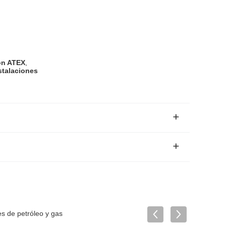
ión ATEX
,
stalaciones
es de petróleo y gas