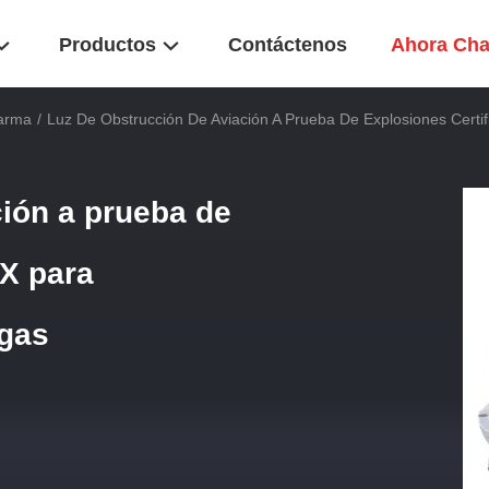
Productos
Contáctenos
Ahora Cha
larma
/
Luz De Obstrucción De Aviación A Prueba De Explosiones Certi
ción a prueba de
EX para
 gas