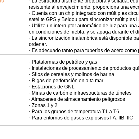
as
· La estructura altamente protectora y sellada, e
resistente al envejecimiento, proporciona una exc
· Cuenta con un chip integrado con múltiples circ
satélite GPS y Beidou para sincronizar múltiples l
· Utiliza un interruptor automático de luz para una
en condiciones de niebla, y se apaga durante el dí
· La sincronización inalámbrica está disponible bajo
ordenar.
· Es adecuado tanto para tuberías de acero como 
· Plataformas de petróleo y gas
· Instalaciones de procesamiento de productos qu
· Silos de cereales y molinos de harina
· Rigas de perforación en alta mar
· Estaciones de GNL
· Minas de carbón e infraestructuras de túneles
· Almacenes de almacenamiento peligrosos
· Zonas 1 y 2
· Para los grupos de temperatura T1 a T6
· Para entornos de gases explosivos IIA, IIB, IIC