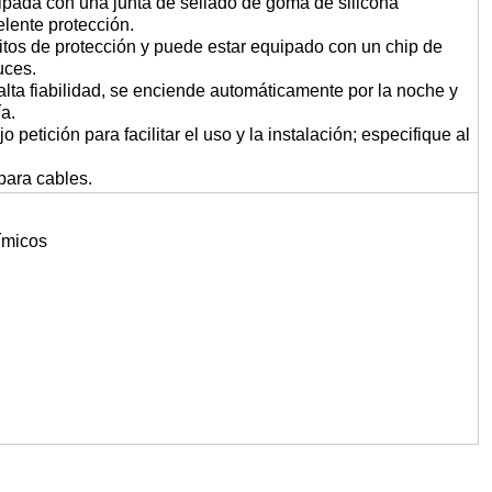
quipada con una junta de sellado de goma de silicona
elente protección.
uitos de protección y puede estar equipado con un chip de
uces.
 alta fiabilidad, se enciende automáticamente por la noche y
a.
 petición para facilitar el uso y la instalación; especifique al
para cables.
ímicos