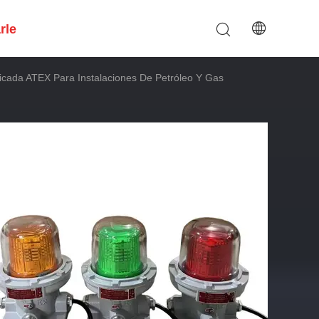
rle
ficada ATEX Para Instalaciones De Petróleo Y Gas