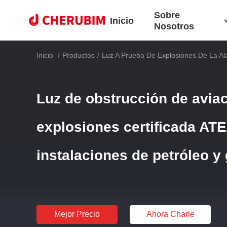
Sobre
Inicio
Nosotros
Inicio
/
Productos
/
Luz A Prueba De Explosiones De La A
Luz de obstrucción de avia
explosiones certificada AT
instalaciones de petróleo y
Mejor Precio
Ahora Charle