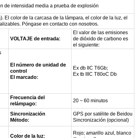
ón de intensidad media a prueba de explosión
). El color de la carcasa de la lámpara, el color de la luz, el
onalizables. Póngase en contacto con nosotros.
El valor de las emisiones
VOLTAJE de entrada:
de dióxido de carbono es
el siguiente:
s
El número de unidad de
Ex db IIC T6Gb;
control
Ex tb IIIC T80oC Db
El marcado:
Frecuencia del
20 ~ 60 minutos
relámpago:
Sincronización
GPS por satélite de Beidou
Método:
Sincronización (opcional)
Rojo; amarillo azul, blanco
Color de la luz: