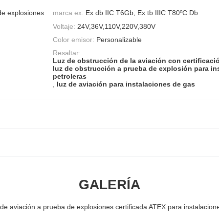
de explosiones
marca ex:
Ex db IIC T6Gb; Ex tb IIIC T80ºC Db
Voltaje:
24V,36V,110V,220V,380V
Color emisor:
Personalizable
Resaltar:
Luz de obstrucción de la aviación con certificac
luz de obstrucción a prueba de explosión para in
petroleras
,
luz de aviación para instalaciones de gas
GALERÍA
de aviación a prueba de explosiones certificada ATEX para instalacion