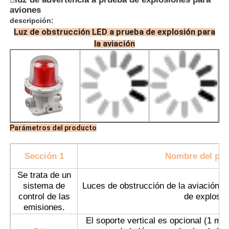
aviones
descripción:
Luz de obstrucción LED a prueba de explosión para
la aviación
Parámetros del producto
Sección 1
Nombre del pro
Inicio
Se trata de un
sistema de
Luces de obstrucción de la aviación d
Productos
control de las
de explosió
emisiones.
El soporte vertical es opcional (1 metr
Sobre nosotros