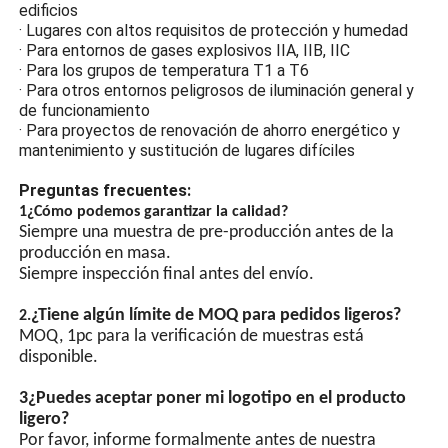
edificios
explosión del vidrio
· Lugares con altos requisitos de protección y humedad
templado de alta resistencia
· Para entornos de gases explosivos IIA, IIB, IIC
evita que las chispas de
· Para los grupos de temperatura T1 a T6
arco de la iluminación
· Para otros entornos peligrosos de iluminación general y
entren en contacto con
de funcionamiento
gases inflamables y causen
· Para proyectos de renovación de ahorro energético y
explosiones.
mantenimiento y sustitución de lugares difíciles
Diseño que ahorra
energía
Preguntas frecuentes:
1¿Cómo podemos garantizar la calidad?
Las lámparas LED de alto
Siempre una muestra de pre-producción antes de la
brillo, las lámparas de chip
producción en masa.
LED de ahorro de energía
Siempre inspección final antes del envío.
tienen un alto brillo y son
más eficientes
¿Tiene algún límite de MOQ para pedidos ligeros?
2.
energéticamente que las
MOQ, 1pc para la verificación de muestras está
lámparas ordinarias.
disponible.
Sincronización GPS
3¿Puedes aceptar poner mi logotipo en el producto
(opcional)
ligero?
Por favor, informe formalmente antes de nuestra