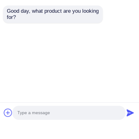
Good day, what product are you looking 
for?
Fabricante de luces
Luz de alarma a
de alarma LED a
prueba de
prueba de explosión
explosiones ATEX
personalizables -
para petróleo y gas,
Enviar Consulta
Enviar Consulta
Envío rápido
plantas químicas y
áreas peligrosas
Inicio
Mapa del Sitio
Contactar Ahora
Desktop Site
Mapa del Sitio
Política de privacidad
Calidad
Iluminación a prueba de explosiones
Fábrica De China.Copyright © 2026 Ningbo