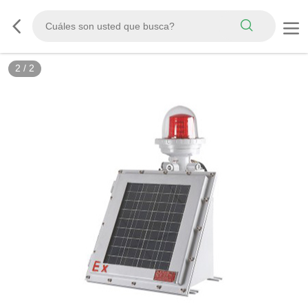
2
/
2