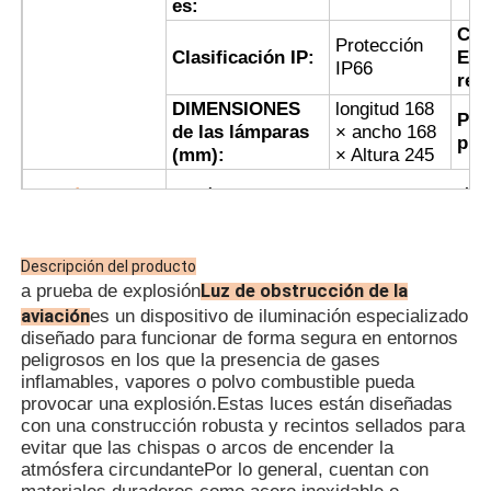
es:
Cor
Protección
Clasificación IP:
El v
IP66
res
DIMENSIONES
longitud 168
Pes
de las lámparas
× ancho 168
pro
(mm):
× Altura 245
El número de
El número de unidades de producción e
· El diseño a prueba de explosiones pr
prueba de llamas y puede utilizarse e
Descripción del producto
polvo del grado a prueba de explosion
Luz de obstrucción de la
a prueba de explosión
· La carcasa fundida a presión de alea
aviación
es un dispositivo de iluminación especializado
una superficie pulverizada electrostát
diseñado para funcionar de forma segura en entornos
atractiva.
peligrosos en los que la presencia de gases
· Utiliza una fuente de luz LED de alto
inflamables, vapores o polvo combustible pueda
de energía, una larga vida útil y no ne
provocar una explosión.Estas luces están diseñadas
· La luz de obstrucción de aviación a 
con una construcción robusta y recintos sellados para
disponible en opciones de baja, media y
evitar que las chispas o arcos de encender la
· La estructura altamente protectora y
atmósfera circundantePor lo general, cuentan con
Características
junta de sellado de goma de silicona re