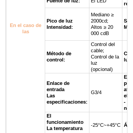
Fuente de luz:
El LED
rel
Mediano ≥
Caja a prueba de explosión
Pico de luz
2000cd;
Sin
En el caso de
Intensidad:
Altos ≥ 20
Mét
las
000 cdB
interruptor a prueba de explosiones
Control del
cable;
Glándulas de cable a prueba de explosión
Método de
Col
Control de la
control:
luz:
luz
(opcional)
enchufe y zócalo a prueba de explosiones
El 
Enlace de
per
entrada
afe
G3/4
Las
el 
especificaciones:
- ¿
no?
El
funcionamiento
-25°C~+45°C
Áng
La temperatura