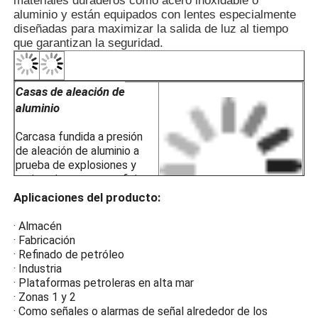
materiales duraderos como acero inoxidable o
proporciona una excelente protección.
aluminio y están equipados con lentes especialmente
diseñadas para maximizar la salida de luz al tiempo
· Cuenta con un chip integrado con múlt
que garantizan la seguridad.
protección y puede estar equipado con
Beidou para sincronizar múltiples luce
· Utiliza un interruptor automático de lu
se enciende automáticamente por la n
Casas de aleación de
niebla, y se apaga durante el día.
aluminio
· La sincronización inalámbrica está di
facilitar el uso y la instalación; especif
Carcasa fundida a presión
· Es adecuado tanto para tuberías de 
de aleación de aluminio a
prueba de explosiones y
· Plataformas de petróleo y gas
antistatico con superficie
· Instalaciones de procesamiento de p
de plástico rociada
Aplicaciones del producto:
· Silos de cereales y molinos de harin
electrostáticamente para
· Rigas de perforación en alta mar
resistencia a la corrosión,
· Almacén
· Estaciones de GNL
antistatico y resistencia a
APPL
· Fabricación
· Minas de carbón e infraestructuras d
los impactos.
· Refinado de petróleo
· Almacenes de almacenamiento pelig
· Industria
Vidrio templado de alta
· Zonas 1 y 2
· Plataformas petroleras en alta mar
resistencia
· Para los grupos de temperatura T1 a
· Zonas 1 y 2
· Para entornos de gases explosivos IIA
· Como señales o alarmas de señal alrededor de los
La protección a prueba de