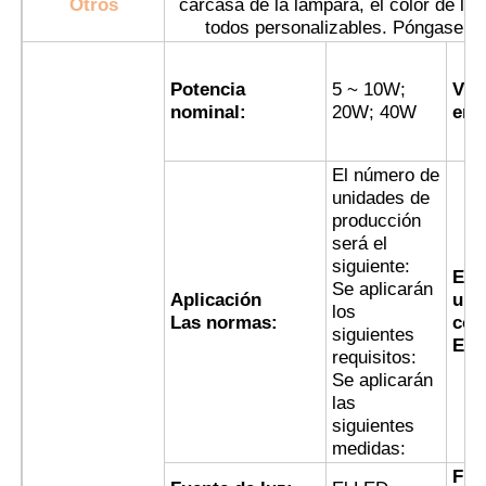
Otros
carcasa de la lámpara, el color de la lu
todos personalizables. Póngase en
Visita a la fábrica
Potencia
5 ~ 10W;
VOL
nominal:
20W; 40W
ent
Control de Calidad
El número de
unidades de
Contacto
producción
será el
siguiente:
Solicitar una cotización
El 
Se aplicarán
Aplicación
uni
los
Las normas:
con
siguientes
Iluminación a prueba de explosiones
El 
requisitos:
Se aplicarán
las
Luz a prueba de explosiones de la alarma
siguientes
medidas:
ventilador a prueba de explosiones
Fre