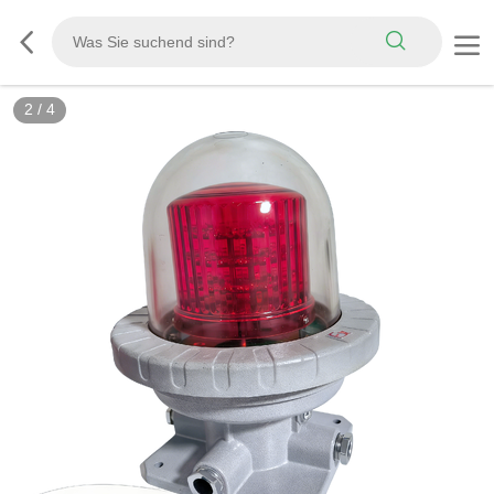
2
/
4