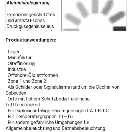
Aluminiumlegierung
Explosionsgeschütztes
und antistatisches
Druckgussgehäuse aus
Aluminiumlegierung mit
elektrostatisch
Produktanwendungen:
gespritzter
Kunststoffoberfläche für
· Lager
Korrosionsbeständigkeit,
· Manufaktur
Antistatik und
· Ölraffinierung
Schlagfestigkeit.
· Industrie
· Offshore-Ölplattformen
Hochfestes gehärtetes Glas
· Zone 1 und Zone 2
· Als Schilder oder Signalalarme rund um die Dächer von
Der explosionsgeschützte
Gebäuden
Schutz aus hochfestem
· Orte mit hohem Schutzbedarf und hoher
gehärtetem Glas verhindert,
Luftfeuchtigkeit
dass Lichtbogenfunken aus der
· Für explosionsfähige Gasumgebungen IIA, IIB, IIC
Beleuchtung mit brennbaren
· Für Temperaturgruppen T1~T6
Gasen in Kontakt kommen und
· Für andere gefährliche Umgebungen für
Explosionen verursachen.
Allgemeinbeleuchtung und Betriebsbeleuchtung