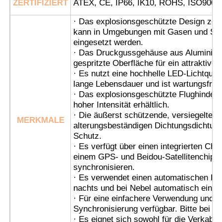
ZERTIFIZIERT
ATEX, CE, IP66, IK10, ROHS, ISO9001
· Das explosionsgeschützte Design zeic
Explosionsgeschützte Box
kann in Umgebungen mit Gasen und Sta
eingesetzt werden.
· Das Druckgussgehäuse aus Aluminiumle
Explosionsgeschützter Schalter
gespritzte Oberfläche für ein attraktive
· Es nutzt eine hochhelle LED-Lichtquel
lange Lebensdauer und ist wartungsfrei.
Explosionssichere Kabeldrüsen
· Das explosionsgeschützte Flughindernis
hoher Intensität erhältlich.
· Die äußerst schützende, versiegelte St
MERKMALE
explosionssicherer Stecker und Sockel
alterungsbeständigen Dichtungsdichtung
Schutz.
· Es verfügt über einen integrierten Ch
einem GPS- und Beidou-Satellitenchip a
synchronisieren.
· Es verwendet einen automatischen Lich
nachts und bei Nebel automatisch einsch
· Für eine einfachere Verwendung und Ins
Synchronisierung verfügbar. Bitte bei d
· Es eignet sich sowohl für die Verkabe