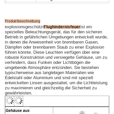
· Öl- und Gasplattformen
· Chemische Verarbeitungsanlagen
· Getreidesilos und Mühlen
Produktbeschreibung
· Offshore-Bohrinseln
Flughindernisfeuer
explosionsgeschützt
ist ein
· LNG-Stationen
APPL
spezielles Beleuchtungsgerät, das für den sicheren
· Kohlebergwerke und Tunnelinfrastrukt
Betrieb in gefährlichen Umgebungen entwickelt wurde,
· Gefahrstofflager
in denen die Anwesenheit von brennbaren Gasen,
· Zone 1 und Zone 2
Dämpfen oder brennbarem Staub zu einer Explosion
· Für Temperaturgruppen T1~T6
führen könnte. Diese Leuchten verfügen über eine
· Für explosionsfähige Gasumgebungen I
robuste Konstruktion und versiegelte Gehäuse, um zu
verhindern, dass Funken oder Lichtbögen die
umgebende Atmosphäre entzünden. Sie bestehen
typischerweise aus langlebigen Materialien wie
Edelstahl oder Aluminium und sind mit speziell
entwickelten Linsen ausgestattet, um die Lichtleistung
zu maximieren und gleichzeitig die Sicherheit zu
gewährleisten.
Gehäuse aus