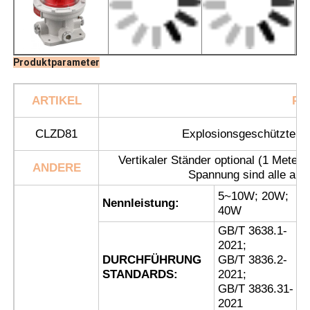
Produktparameter
ARTIKEL
PR
CLZD81
Explosionsgeschützte Flu
Vertikaler Ständer optional (1 Meter
ANDERE
Spannung sind alle anpa
5~10W; 20W;
Nennleistung:
40W
Startseite
GB/T 3638.1-
2021;
DURCHFÜHRUNG
GB/T 3836.2-
Produkte
STANDARDS:
2021;
GB/T 3836.31-
2021
Über uns