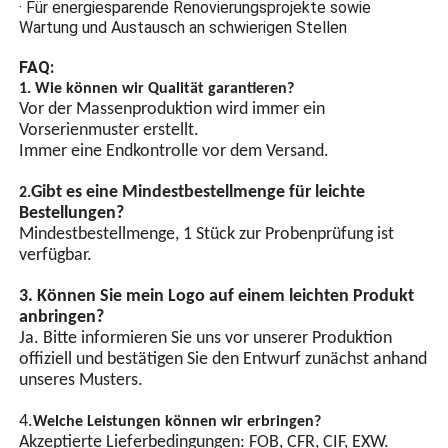
Energiesparendes
· Für energiesparende Renovierungsprojekte sowie
Design
Wartung und Austausch an schwierigen Stellen
LED-Lampenperlen mit
FAQ:
hoher Helligkeit, LED-
1. Wie können wir Qualität garantieren?
Chip-
Vor der Massenproduktion wird immer ein
Energiesparlampenperlen
Vorserienmuster erstellt.
haben eine hohe
Immer eine Endkontrolle vor dem Versand.
Helligkeit und sind
energieeffizienter als
Gibt es eine Mindestbestellmenge für leichte
2.
gewöhnliche
Bestellungen?
Lampenperlen.
Mindestbestellmenge, 1 Stück zur Probenprüfung ist
GPS-Synchronisierung
verfügbar.
(optional)
3. Können Sie mein Logo auf einem leichten Produkt
Automatische
anbringen?
Lichtschaltersteuerung,
Ja. Bitte informieren Sie uns vor unserer Produktion
ausgestattet mit integriertem
offiziell und bestätigen Sie den Entwurf zunächst anhand
Chip und mehreren
unseres Musters.
Schutzschaltungen. Durch
Synchronisationssignalleitungen
4.
Welche Leistungen können wir erbringen?
kann ein synchrones Blinken
Akzeptierte Lieferbedingungen: FOB, CFR, CIF, EXW.