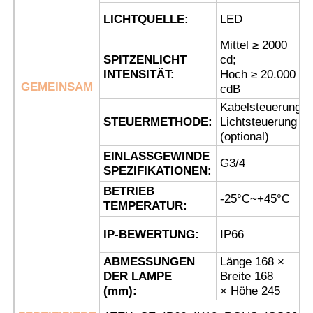
LICHTQUELLE:
LED
Fabrik Tour
Mittel ≥ 2000
SPITZENLICHT
cd;
INTENSITÄT:
Hoch ≥ 20.000
Qualitätskontrolle
GEMEINSAM
cdB
Kabelsteuerung;
STEUERMETHODE:
Lichtsteuerung
Kontakt
(optional)
EINLASSGEWINDE
G3/4
SPEZIFIKATIONEN:
Referenzen
BETRIEB
-25°C~+45°C
TEMPERATUR:
Explosionssichere Beleuchtung
IP-BEWERTUNG:
IP66
ABMESSUNGEN
Länge 168 ×
Explosionssicheres Warnungs-Licht
DER LAMPE
Breite 168
(mm):
× Höhe 245
explosionsgeschützter Ventilator