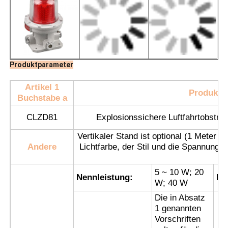
Produktparameter
Artikel 1
Produktb
Buchstabe a
CLZD81
Explosionssichere Luftfahrtobstrukt
Vertikaler Stand ist optional (1 Meter
Andere
Lichtfarbe, der Stil und die Spannung s
u
Startseite
5 ~ 10 W; 20
Nennleistung:
Ei
W; 40 W
Produkte
Die in Absatz
1 genannten
Vorschriften
Über uns