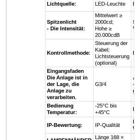
Lichtquelle:
LED-Leuchte
Fr
Mittelwert ≥
Explosionsgeschützte Box
Spitzenlicht
2000cd;
Sy
- Die Intensität:
Hohe ≥
Ve
20.000cdB
Explosionsgeschützter Schalter
Steuerung der
Kabel;
Kontrollmethode:
Li
Explosionssichere Kabeldrüsen
Lichtsteuerung
(optional)
Eingangsfaden
explosionssicherer Stecker und Sockel
Die Anlage ist in
An
der Lage, die
G3/4
- 
Anlage zu
ge
verarbeiten.
Bedienung
-25°C bis
Li
Temperatur:
+45°C
Ko
IP-Bewertung:
IP-Qualität
Wi
Länge 168 ×