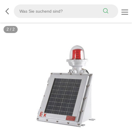
2
/
2