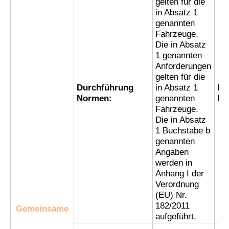
gelten für die
in Absatz 1
genannten
Fabrik Tour
Fahrzeuge.
Die in Absatz
1 genannten
Qualitätskontrolle
Anforderungen
gelten für die
Durchführung
in Absatz 1
Ex
Kontakt
Normen:
genannten
Ke
Fahrzeuge.
Die in Absatz
Referenzen
1 Buchstabe b
genannten
Angaben
Explosionssichere Beleuchtung
werden in
Anhang I der
Verordnung
Explosionssicheres Warnungs-Licht
(EU) Nr.
182/2011
Gemeinsame
aufgeführt.
explosionsgeschützter Ventilator