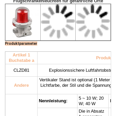
Flugschrankenleuchten für gefährliche Orte
Produktparameter
Artikel 1
Produktb
Buchstabe a
CLZD81
Explosionssichere Luftfahrtobstrukt
Vertikaler Stand ist optional (1 Meter
Startseite
Andere
Lichtfarbe, der Stil und die Spannung s
u
5 ~ 10 W; 20
Produkte
Nennleistung:
Ei
W; 40 W
Die in Absatz
Über uns