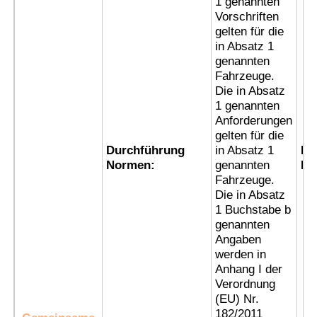
1 genannten
Vorschriften
gelten für die
Fabrik Tour
in Absatz 1
genannten
Fahrzeuge.
Qualitätskontrolle
Die in Absatz
1 genannten
Anforderungen
Kontakt
gelten für die
Durchführung
in Absatz 1
Ex
Normen:
genannten
Ke
Referenzen
Fahrzeuge.
Die in Absatz
1 Buchstabe b
Explosionssichere Beleuchtung
genannten
Angaben
werden in
Explosionssicheres Warnungs-Licht
Anhang I der
Verordnung
(EU) Nr.
explosionsgeschützter Ventilator
182/2011