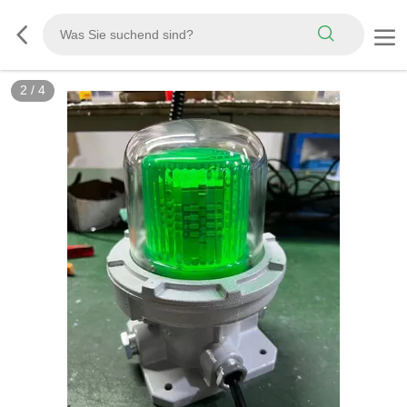
2
/
4