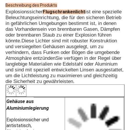
Installation verfügbar; bitte bei der Bes
Beschreibung des Produkts
· Es eignet sich sowohl für Stahlrohr- a
Flugschrankenlicht
Explosionssicher
ist eine spezielle
Beleuchtungseinrichtung, die für den sicheren Betrieb
· Öl- und Gasplattformen
in gefährlichen Umgebungen bestimmt ist, in denen
· Chemische Verarbeitungsanlagen
das Vorhandensein von brennbaren Gasen, Dämpfen
· Getreidesilos und Mehlmühlen
oder brennbaren Staub zu einer Explosion führen
· Offshore-Bohrplattformen
könnte.Diese Lichter sind mit robuster Konstruktion
· LNG-Stationen
APPL
und versiegelten Gehäusen ausgelegt, um zu
· Kohlebergwerke und Tunnelinfrastrukt
verhindern, dass Funken oder Bögen die umgebende
· Gefährliche Lagerhallen
Atmosphäre entzündenSie verfügen in der Regel über
· Zone 1 und Zone 2
langlebige Materialien wie Edelstahl oder Aluminium
· für die Temperaturgruppen T1 bis T6
und sind mit speziell entwickelten Linsen ausgestattet,
· für explosionsfähige Gasumgebungen II
um die Lichtleistung zu maximieren und gleichzeitig
die Sicherheit zu gewährleisten.
Gehäuse aus
Aluminiumlegierung
Explosionssicher und
antistatisch,