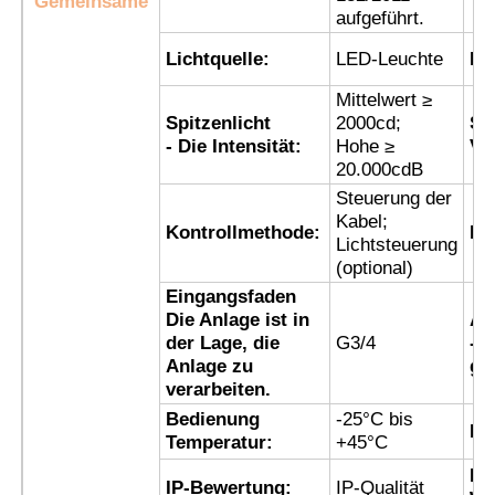
Gemeinsame
aufgeführt.
Explosionsgeschützte Box
Lichtquelle:
LED-Leuchte
Fr
Mittelwert ≥
Spitzenlicht
2000cd;
Sy
Explosionsgeschützter Schalter
- Die Intensität:
Hohe ≥
Ve
20.000cdB
Steuerung der
Explosionssichere Kabeldrüsen
Kabel;
Kontrollmethode:
Li
Lichtsteuerung
(optional)
explosionssicherer Stecker und Sockel
Eingangsfaden
Die Anlage ist in
An
der Lage, die
G3/4
- 
Anlage zu
ge
verarbeiten.
Bedienung
-25°C bis
Li
Temperatur:
+45°C
Ko
IP-Bewertung:
IP-Qualität