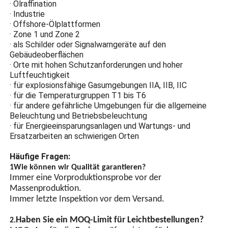
Helligkeit, LED-Chip-
· Ölraffination
Energiesparlampen haben
· Industrie
eine hohe Helligkeit und
· Offshore-Ölplattformen
sind energieeffizienter als
· Zone 1 und Zone 2
gewöhnliche Lampen.
· als Schilder oder Signalwarngeräte auf den
Gebäudeoberflächen
· Orte mit hohen Schutzanforderungen und hoher
GPS-Synchronisierung
Luftfeuchtigkeit
(optional)
· für explosionsfähige Gasumgebungen IIA, IIB, IIC
· für die Temperaturgruppen T1 bis T6
Automatische
· für andere gefährliche Umgebungen für die allgemeine
Lichtschaltersteuerung, mit
Beleuchtung und Betriebsbeleuchtung
integriertem Chip und
· für Energieeinsparungsanlagen und Wartungs- und
mehreren
Ersatzarbeiten an schwierigen Orten
Schutzschaltkreisen
ausgestattet..
Häufige Fragen:
1Wie können wir Qualität garantieren?
Immer eine Vorproduktionsprobe vor der
Massenproduktion.
Immer letzte Inspektion vor dem Versand.
Haben Sie ein MOQ-Limit für Leichtbestellungen?
2.