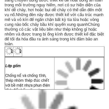
sáng chuyên dụng được thiết kế để hoạt động an toàn
sương mù, và tắt trong ngày.
trong môi trường nguy hiểm, nơi có sự hiện diện của
· Đồng bộ không dây có sẵn theo yêu cầu để
khí dễ cháy, hơi hoặc bụi dễ cháy có thể dẫn đến một
dễ sử dụng và cài đặt; vui lòng chỉ định khi
vụ nổ.Những đèn này được thiết kế với cấu trúc mạnh
mẽ và vỏ kín để ngăn chặn bất kỳ tia lửa hoặc vòng
đặt hàng.
cung nào bốc cháy bầu khí quyển xung quanhChúng
Nó phù hợp cho cả ống thép và dây cáp.
thường có các vật liệu bền như thép không gỉ hoặc
· Các nền tảng dầu khí
nhôm và được trang bị ống kính được thiết kế đặc biệt
· Các nhà máy chế biến hóa chất
để tối đa hóa đầu ra ánh sáng trong khi đảm bảo an
· Các nhà máy sản xuất ngũ cốc và bột
toàn.
· Các giàn khoan ngoài khơi
· Trạm LNG
APPL
· Mỏ than và cơ sở hạ tầng đường hầm
· Các kho lưu trữ nguy hiểm
Lớp gốm
· Khu vực 1 và Khu vực 2
· Đối với các nhóm nhiệt độ T1 ~ T6
Chống nổ và chống tĩnh,
· Đối với môi trường khí nổ IIA, IIB, IIC
thép nhôm thép đúc chết
với bề mặt nhựa phun điện
tĩnh để chống ăn mòn,
chống tĩnh và chống va
chạm.