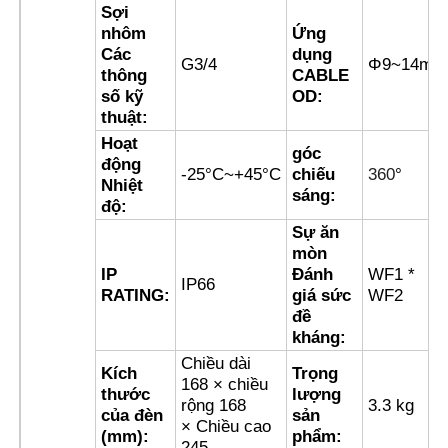
Sợi
nhôm
Ứng
Hộp chống nổ
Các
dụng
G3/4
Φ9~14mm
thông
CABLE
số kỹ
OD:
công tắc chống cháy nổ
thuật:
Hoạt
góc
động
-25°C~+45°C
chiếu
360
°
Các tuyến cáp chống nổ
Nhiệt
sáng:
độ:
Sự ăn
phích cắm và ổ cắm chống cháy nổ
mòn
IP
Đánh
WF1 *
IP66
RATING:
giá sức
WF2
đề
kháng:
Chiều dài
Kích
Trọng
168 × chiều
thước
lượng
rộng 168
3.3 kg
của đèn
sản
× Chiều cao
(mm):
phẩm:
245