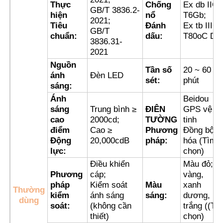
Thực
Chống
Ex db IIC
GB/T 3836.2-
hiện
nổ
T6Gb;
2021;
Tiêu
Đánh
Ex tb IIIC
Tham quan nhà máy
GB/T
chuẩn:
dấu:
T80oC Db
3836.31-
2021
Kiểm soát chất lượng
Nguồn
Tần số
20 ~ 60
ánh
Đèn LED
sét:
phút
sáng:
Liên hệ chúng tôi
Ánh
Beidou
sáng
Trung bình ≥
ĐIÊN
GPS vệ
cao
2000cd;
TƯỜNG
tinh
Yêu cầu báo giá
điểm
Cao ≥
Phương
Đồng bộ
Động
20,000cdB
pháp:
hóa (Tìm
lực:
chọn)
Chiếu sáng chống cháy nổ
Điều khiển
Màu đỏ;
Phương
cáp;
vàng,
pháp
Kiểm soát
Màu
xanh
Đèn báo cháy nổ
Thường
kiểm
ánh sáng
sáng:
dương,
dùng
soát:
(không cần
trắng ((Tự
thiết)
chọn)
quạt chống cháy nổ