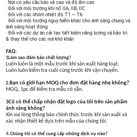
Đồng bộ hóa GPS ((Tìm
· Nơi có yêu cầu bảo vệ cao và độ ẩm cao
· Đối với môi trường khí nổ IIA, IIB, IIC
chọn)
· Đối với các nhóm nhiệt độ T1 ~ T6
· Đối với môi trường nguy hiểm khác cho ánh sáng chung và
Điều khiển tự động chuyển
ánh sáng hoạt động
đổi ánh sáng, được trang bị
· Đối với các dự án cải tạo tiết kiệm năng lượng và bảo trì
một con chip tích hợp và
& thay thế cho các nơi khó khăn
nhiều mạch bảo vệ..
FAQ:
1Làm sao đảm bảo chất lượng?
Luôn luôn là một mẫu trước khi sản xuất hàng loạt.
Luôn luôn kiểm tra cuối cùng trước khi vận chuyển.
Bạn có giới hạn MOQ cho đơn đặt hàng nhẹ không?
2.
MOQ, 1pc để kiểm tra mẫu có sẵn.
3Cô có thể chấp nhận đặt logo của tôi trên sản phẩm
ánh sáng không?
Xin vui lòng thông báo chính thức trước khi sản xuất và
xác nhận thiết kế dựa trên mẫu của chúng tôi.
4.
Chúng tôi có thể cung cấp những dịch vụ nào?