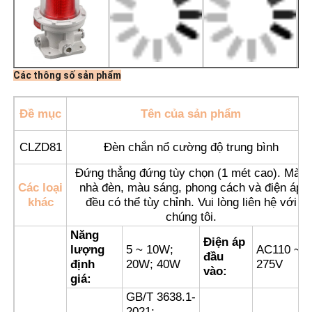
Các thông số sản phẩm
Đề mục
Tên của sản phẩm
CLZD81
Đèn chắn nổ cường độ trung bình
Đứng thẳng đứng tùy chọn (1 mét cao). Màu
Các loại
nhà đèn, màu sáng, phong cách và điện áp
khác
đều có thể tùy chỉnh. Vui lòng liên hệ với
chúng tôi.
Nhà
Năng
Điện áp
lượng
5 ~ 10W;
AC110 ~
đầu
định
20W; 40W
275V
Sản phẩm
vào:
giá:
GB/T 3638.1-
Về chúng tôi
2021;