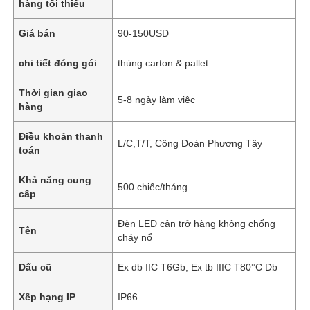
hàng tối thiểu
Giá bán
90-150USD
chi tiết đóng gói
thùng carton & pallet
Thời gian giao
5-8 ngày làm việc
hàng
Điều khoản thanh
L/C,T/T, Công Đoàn Phương Tây
toán
Khả năng cung
500 chiếc/tháng
cấp
Đèn LED cản trở hàng không chống
Tên
cháy nổ
Dấu cũ
Ex db IIC T6Gb; Ex tb IIIC T80°C Db
Xếp hạng IP
IP66