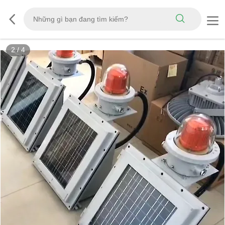
2
/
4