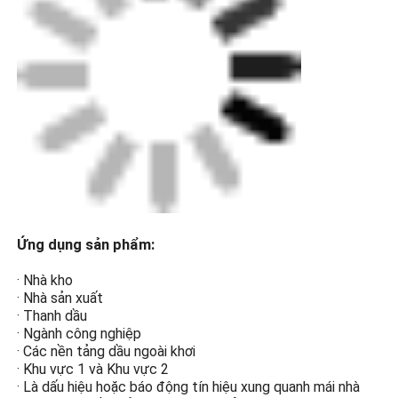
Kính cứng cao
Bảo vệ chống nổ bằng thủy
tinh cứng cao ngăn chặn tia
lửa cung từ ánh sáng tiếp
xúc với khí dễ cháy và gây
ra vụ nổ.
Thiết kế tiết kiệm năng
lượng
Ứng dụng sản phẩm:
Đèn đèn LED sáng cao,
· Nhà kho
đèn LED chip tiết kiệm năng
· Nhà sản xuất
lượng có độ sáng cao và
· Thanh dầu
tiết kiệm năng lượng hơn
· Ngành công nghiệp
so với đèn thông thường.
· Các nền tảng dầu ngoài khơi
· Khu vực 1 và Khu vực 2
· Là dấu hiệu hoặc báo động tín hiệu xung quanh mái nhà