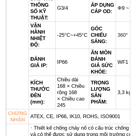
THÔNG
ÁP DỤNG
G3/4
Φ9 ~ 1
SỐ KỸ
CÁP OD:
Hộp chống nổ
THUẬT:
VẬN
GÓC
HÀNH
-25°C~+45°C
CHIẾU
360
°
công tắc chống cháy nổ
NHIỆT
SÁNG:
ĐỘ:
ĂN MÒN
Các tuyến cáp chống nổ
ĐÁNH
ĐÁNH
IP66
WF1 * 
GIÁ IP:
GIÁ SỨC
KHỎE:
phích cắm và ổ cắm chống cháy nổ
Chiều dài
KÍCH
TRỌNG
168 × Chiều
THƯỚC
LƯỢNG
rộng 168
3,3 kg
ĐÈN
SẢN
× Chiều cao
(mm):
PHẨM:
245
CHỨNG
ATEX, CE, IP66, IK10, ROHS, ISO9001
NHẬN
· Thiết kế chống cháy nổ có cấu trúc chống c
và có thể được sử dụng trong môi trường có k