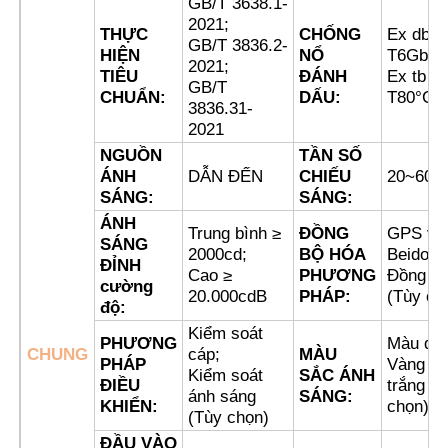
GB/T 3638.1-
2021;
THỰC
CHỐNG
Ex db I
GB/T 3836.2-
HIỆN
NỔ
T6Gb;
Tham quan nhà máy
2021;
TIÊU
ĐÁNH
Ex tb II
GB/T
CHUẨN:
DẤU:
T80°C 
3836.31-
Kiểm soát chất lượng
2021
NGUỒN
TẦN SỐ
ÁNH
DẪN ĐẾN
CHIẾU
20~60/p
Liên hệ chúng tôi
SÁNG:
SÁNG:
ÁNH
Trung bình ≥
ĐỒNG
GPS vệ 
SÁNG
Yêu cầu báo giá
2000cd;
BỘ HÓA
Beidou
ĐỈNH
Cao ≥
PHƯƠNG
Đồng bộ
cường
20.000cdB
PHÁP:
(Tùy ch
độ:
Chiếu sáng chống cháy nổ
Kiểm soát
PHƯƠNG
Màu đỏ;
CHUNG
cáp;
MÀU
PHÁP
Vàng xa
Đèn báo cháy nổ
Kiểm soát
SẮC ÁNH
ĐIỀU
trắng (
ánh sáng
SÁNG:
KHIỂN:
chọn)
(Tùy chọn)
quạt chống cháy nổ
ĐẦU VÀO