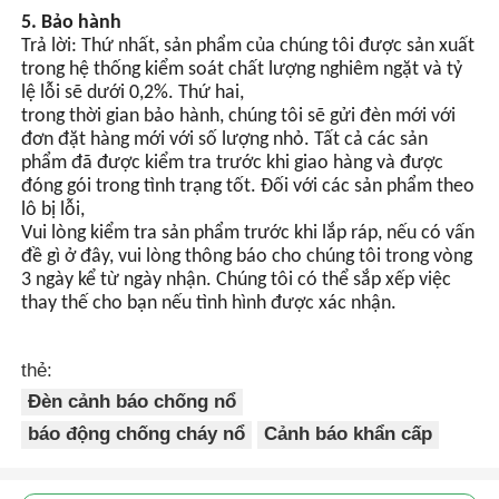
nhiều đèn thông qua các
4.
Chúng tôi có thể cung cấp những dịch vụ gì?
đường tín hiệu đồng bộ.
Điều kiện giao hàng được chấp nhận: FOB,CFR,CIF,EXW.
Đồng tiền thanh toán được chấp nhận: USD, GBP, CNY.
Hình thức thanh toán được chấp nhận: T/T,L/C.
Ngôn ngữ sử dụng: Tiếng Anh, Tiếng Trung
5. Bảo hành
Trả lời: Thứ nhất, sản phẩm của chúng tôi được sản xuất
trong hệ thống kiểm soát chất lượng nghiêm ngặt và tỷ
lệ lỗi sẽ dưới 0,2%. Thứ hai,
trong thời gian bảo hành, chúng tôi sẽ gửi đèn mới với
đơn đặt hàng mới với số lượng nhỏ. Tất cả các sản
phẩm đã được kiểm tra trước khi giao hàng và được
đóng gói trong tình trạng tốt. Đối với các sản phẩm theo
lô bị lỗi,
Vui lòng kiểm tra sản phẩm trước khi lắp ráp, nếu có vấn
đề gì ở đây, vui lòng thông báo cho chúng tôi trong vòng
3 ngày kể từ ngày nhận. Chúng tôi có thể sắp xếp việc
thay thế cho bạn nếu tình hình được xác nhận.