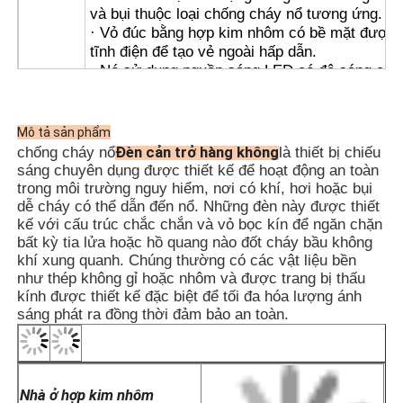
và bụi thuộc loại chống cháy nổ tương ứng.
· Vỏ đúc bằng hợp kim nhôm có bề mặt được 
tĩnh điện để tạo vẻ ngoài hấp dẫn.
· Nó sử dụng nguồn sáng LED có độ sáng cao,
thụ điện năng thấp, tuổi thọ cao và không cần
trì.
· Đèn cản trở hàng không chống cháy nổ có s
Mô tả sản phẩm
các tùy chọn cường độ thấp, trung bình và cao
Đèn cản trở hàng không
chống cháy nổ
là thiết bị chiếu
· Cấu trúc kín, có tính bảo vệ cao, được trang 
sáng chuyên dụng được thiết kế để hoạt động an toàn
ĐẶC
miếng đệm kín bằng cao su silicon chống lão 
trong môi trường nguy hiểm, nơi có khí, hơi hoặc bụi
TRƯNG
mang lại khả năng bảo vệ tuyệt vời.
dễ cháy có thể dẫn đến nổ. Những đèn này được thiết
· Nó có chip tích hợp với nhiều mạch bảo vệ 
kế với cấu trúc chắc chắn và vỏ bọc kín để ngăn chặn
thể được trang bị chip vệ tinh GPS và Beidou 
bất kỳ tia lửa hoặc hồ quang nào đốt cháy bầu không
đồng bộ hóa nhiều đèn.
khí xung quanh. Chúng thường có các vật liệu bền
· Sử dụng công tắc tự động điều khiển bằng đ
như thép không gỉ hoặc nhôm và được trang bị thấu
kính được thiết kế đặc biệt để tối đa hóa lượng ánh
cho độ tin cậy cao, tự động bật vào ban đêm 
sáng phát ra đồng thời đảm bảo an toàn.
trong điều kiện có sương mù, tự động tắt vào 
ngày.
· Đồng bộ hóa không dây có sẵn theo yêu cầu
dễ sử dụng và cài đặt; vui lòng ghi rõ khi đặt 
· Thích hợp cho cả ống thép và dây cáp.