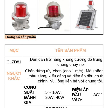
Thông số sản phẩm
MỤC
TÊN SẢN PHẨM
Đèn cản trở hàng không cường độ trung bì
CLZD81
chống cháy nổ
Chân đứng tùy chọn (cao 1 mét). Màu sắc vỏ
NGƯỜI
màu sáng, kiểu dáng và điện áp đều có thể 
Nhà
KHÁC
chỉnh. Vui lòng liên hệ với chúng tôi.
CÔNG
ĐIỆN ÁP
Sản phẩm
SUẤT
5 ~ 10W;
ĐẦU
AC110~
ĐÁNH
20W; 40W
VÀO:
GIÁ:
Về chúng tôi