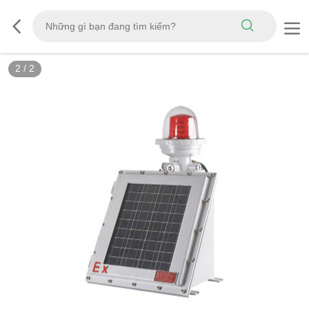
2
/
2