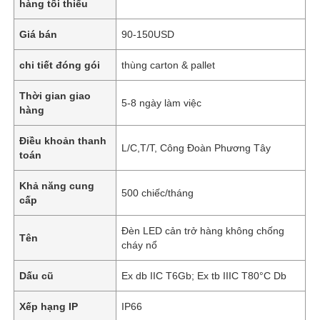
hàng tối thiểu
Giá bán
90-150USD
chi tiết đóng gói
thùng carton & pallet
Thời gian giao
5-8 ngày làm việc
hàng
Điều khoản thanh
L/C,T/T, Công Đoàn Phương Tây
toán
Khả năng cung
500 chiếc/tháng
cấp
Đèn LED cản trở hàng không chống
Tên
cháy nổ
Dấu cũ
Ex db IIC T6Gb; Ex tb IIIC T80°C Db
Xếp hạng IP
IP66