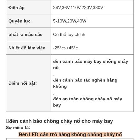
Điện áp
24V,36V,110V,220V,380V
Quyền lực
5-10W,20W,40W
phát ra màu sắc
Có thể tùy chỉnh
Nhiệt độ làm việc
-25°c~+45°c
đèn cảnh báo máy bay chống cháy
nổ
,
đèn cảnh báo tắc nghẽn hàng
Điểm nổi bật:
không
,
đèn an toàn chống cháy nổ máy
bay
đèn cảnh báo chống cháy nổ cho máy bay
Sự miêu tả:
Đèn LED cản trở hàng không chống cháy nổ