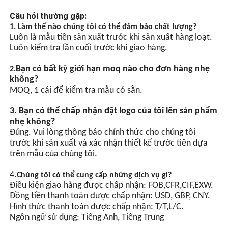
· Những nơi có yêu cầu bảo vệ và độ ẩm cao
gây nổ.
· Dùng cho môi trường khí nổ IIA, IIB, IIC
· Đối với nhóm nhiệt độ T1~T6
· Dành cho môi trường nguy hiểm khác dành cho chiếu sáng
Thiết kế tiết kiệm năng
chung và chiếu sáng vận hành
lượng
· Dành cho các dự án cải tạo tiết kiệm năng lượng và bảo
trì & thay thế những nơi khó khăn
Hạt đèn LED độ sáng cao,
Câu hỏi thường gặp:
hạt đèn tiết kiệm năng
lượng chip LED có độ sáng
1. Làm thế nào chúng tôi có thể đảm bảo chất lượng?
cao và tiết kiệm năng lượng
Luôn là mẫu tiền sản xuất trước khi sản xuất hàng loạt.
hơn so với hạt đèn thông
Luôn kiểm tra lần cuối trước khi giao hàng.
thường.
Bạn có bất kỳ giới hạn moq nào cho đơn hàng nhẹ
2.
Đồng bộ hóa GPS (Tùy
không?
chọn)
MOQ, 1 cái để kiểm tra mẫu có sẵn.
Điều khiển công tắc hoạt
3. Bạn có thể chấp nhận đặt logo của tôi lên sản phẩm
động bằng ánh sáng tự
nhẹ không?
động, được trang bị chip
Đúng. Vui lòng thông báo chính thức cho chúng tôi
tích hợp và nhiều mạch bảo
trước khi sản xuất và xác nhận thiết kế trước tiên dựa
vệ. Có thể đạt được sự
trên mẫu của chúng tôi.
nhấp nháy đồng bộ của