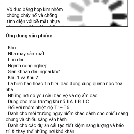
· Giàn khoan dầu khí
· Nhà máy chế biến hóa chất
· Silo đựng ngũ cốc & Nhà máy bột mì
· Giàn khoan ngoài khơi
ỨNG
· Trạm LNG
Nhà ở hợp kim nhôm
DỤNG
· Mỏ than & cơ sở hạ tầng đường hầm
· Kho lưu trữ nguy hiểm
Vỏ đúc bằng hợp kim nhôm
· Khu 1 và Khu 2
chống cháy nổ và chống
· Đối với nhóm nhiệt độ T1~T6
tĩnh điện với bề mặt nhựa
· Dùng cho môi trường khí nổ IIA, IIB, IIC
phun tĩnh điện giúp chống ăn
mòn, chống tĩnh điện và
Ứng dụng sản phẩm:
chống va đập.
· Kho
· Nhà máy sản xuất
· Lọc dầu
Kính cường lực cao
· Ngành công nghiệp
· Giàn khoan dầu ngoài khơi
Kính cường lực cường độ
· Khu 1 và Khu 2
cao bảo vệ chống cháy nổ
· Là biển báo hoặc tín hiệu báo động xung quanh nóc tòa
ngăn tia lửa điện hồ quang
nhà
tiếp xúc với khí dễ cháy và