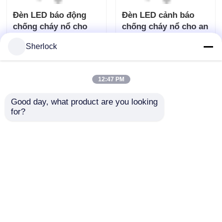
Sherlock
Đèn LED báo động
Đèn LED cảnh báo
12:47 PM
chống cháy nổ cho
chống cháy nổ cho an
Good day, what product are you looking 
Vùng 1 &amp; Vùng 2
toàn thực vật
for?
Gửi yêu cầu
Gửi yêu cầu