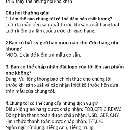
trì & thay thế những nơi khó khăn
Hạt đèn LED độ sáng cao,
Câu hỏi thường gặp:
hạt đèn tiết kiệm năng
lượng chip LED có độ sáng
1. Làm thế nào chúng tôi có thể đảm bảo chất lượng?
cao và tiết kiệm năng lượng
Luôn là mẫu tiền sản xuất trước khi sản xuất hàng loạt.
hơn so với hạt đèn thông
Luôn kiểm tra lần cuối trước khi giao hàng.
thường.
Bạn có bất kỳ giới hạn moq nào cho đơn hàng nhẹ
2.
Đồng bộ hóa GPS (Tùy
không?
chọn)
MOQ, 1 cái để kiểm tra mẫu có sẵn.
Điều khiển công tắc hoạt
3. Bạn có thể chấp nhận đặt logo của tôi lên sản phẩm
động bằng ánh sáng tự
nhẹ không?
động, được trang bị chip
Đúng. Vui lòng thông báo chính thức cho chúng tôi
tích hợp và nhiều mạch bảo
trước khi sản xuất và xác nhận thiết kế trước tiên dựa
vệ. Có thể đạt được sự
trên mẫu của chúng tôi.
nhấp nháy đồng bộ của
nhiều đèn thông qua các
4.
Chúng tôi có thể cung cấp những dịch vụ gì?
đường tín hiệu đồng bộ.
Điều kiện giao hàng được chấp nhận: FOB,CFR,CIF,EXW.
Đồng tiền thanh toán được chấp nhận: USD, GBP, CNY.
Hình thức thanh toán được chấp nhận: T/T,L/C.
Ngôn ngữ sử dụng: Tiếng Anh, Tiếng Trung