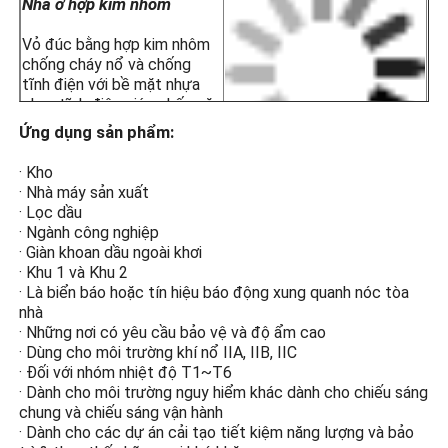
Nhà ở hợp kim nhôm
· Nhà máy chế biến hóa chất
· Silo đựng ngũ cốc & Nhà máy bột mì
Vỏ đúc bằng hợp kim nhôm
· Giàn khoan ngoài khơi
chống cháy nổ và chống
ỨNG
· Trạm LNG
tĩnh điện với bề mặt nhựa
DỤNG
· Mỏ than & cơ sở hạ tầng đường hầm
phun tĩnh điện giúp chống ăn
· Kho lưu trữ nguy hiểm
mòn, chống tĩnh điện và
Ứng dụng sản phẩm:
· Khu 1 và Khu 2
chống va đập.
· Đối với nhóm nhiệt độ T1~T6
· Kho
· Dùng cho môi trường khí nổ IIA, IIB, IIC
· Nhà máy sản xuất
· Lọc dầu
Kính cường lực cao
· Ngành công nghiệp
· Giàn khoan dầu ngoài khơi
Kính cường lực cường độ
· Khu 1 và Khu 2
cao bảo vệ chống cháy nổ
· Là biển báo hoặc tín hiệu báo động xung quanh nóc tòa
ngăn tia lửa điện hồ quang
nhà
tiếp xúc với khí dễ cháy và
· Những nơi có yêu cầu bảo vệ và độ ẩm cao
gây nổ.
· Dùng cho môi trường khí nổ IIA, IIB, IIC
· Đối với nhóm nhiệt độ T1~T6
· Dành cho môi trường nguy hiểm khác dành cho chiếu sáng
Thiết kế tiết kiệm năng
chung và chiếu sáng vận hành
lượng
· Dành cho các dự án cải tạo tiết kiệm năng lượng và bảo