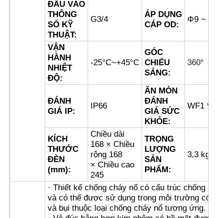
ĐẦU VÀO
THÔNG
ÁP DỤNG
G3/4
Φ9 ~ 1
SỐ KỸ
CÁP OD:
Hộp chống nổ
THUẬT:
VẬN
GÓC
công tắc chống cháy nổ
HÀNH
-25°C~+45°C
CHIẾU
360
°
NHIỆT
SÁNG:
ĐỘ:
Các tuyến cáp chống nổ
ĂN MÒN
ĐÁNH
ĐÁNH
IP66
WF1 * 
GIÁ IP:
GIÁ SỨC
phích cắm và ổ cắm chống cháy nổ
KHỎE:
Chiều dài
KÍCH
TRỌNG
168 × Chiều
THƯỚC
LƯỢNG
rộng 168
3,3 kg
ĐÈN
SẢN
× Chiều cao
(mm):
PHẨM:
245
· Thiết kế chống cháy nổ có cấu trúc chống ch
và có thể được sử dụng trong môi trường có k
và bụi thuộc loại chống cháy nổ tương ứng.