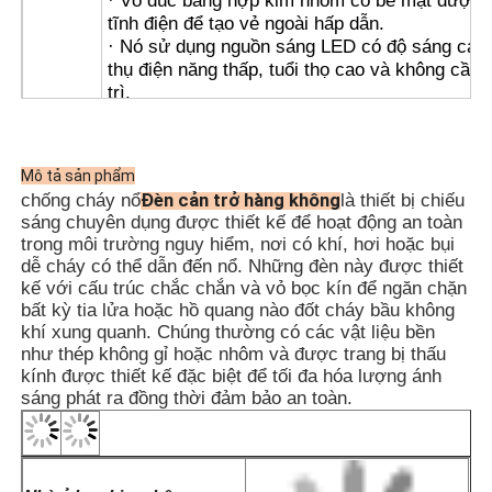
· Vỏ đúc bằng hợp kim nhôm có bề mặt được 
tĩnh điện để tạo vẻ ngoài hấp dẫn.
· Nó sử dụng nguồn sáng LED có độ sáng cao,
thụ điện năng thấp, tuổi thọ cao và không cần 
trì.
· Đèn cản trở hàng không chống cháy nổ có s
các tùy chọn cường độ thấp, trung bình và cao
· Cấu trúc kín, có tính bảo vệ cao, được trang 
ĐẶC
Mô tả sản phẩm
miếng đệm kín bằng cao su silicon chống lão h
TRƯNG
Đèn cản trở hàng không
chống cháy nổ
là thiết bị chiếu
mang lại khả năng bảo vệ tuyệt vời.
sáng chuyên dụng được thiết kế để hoạt động an toàn
· Nó có chip tích hợp với nhiều mạch bảo vệ v
trong môi trường nguy hiểm, nơi có khí, hơi hoặc bụi
thể được trang bị chip vệ tinh GPS và Beidou 
dễ cháy có thể dẫn đến nổ. Những đèn này được thiết
đồng bộ hóa nhiều đèn.
kế với cấu trúc chắc chắn và vỏ bọc kín để ngăn chặn
· Sử dụng công tắc tự động điều khiển bằng đ
bất kỳ tia lửa hoặc hồ quang nào đốt cháy bầu không
cho độ tin cậy cao, tự động bật vào ban đêm v
khí xung quanh. Chúng thường có các vật liệu bền
trong điều kiện có sương mù, tự động tắt vào 
như thép không gỉ hoặc nhôm và được trang bị thấu
ngày.
kính được thiết kế đặc biệt để tối đa hóa lượng ánh
· Đồng bộ hóa không dây có sẵn theo yêu cầu
sáng phát ra đồng thời đảm bảo an toàn.
dễ sử dụng và cài đặt; vui lòng ghi rõ khi đặt h
· Thích hợp cho cả ống thép và dây cáp.
· Giàn khoan dầu khí