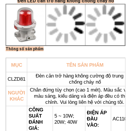
Đèn LED cản trở hàng không chống cháy nổ
Thông số sản phẩm
MỤC
TÊN SẢN PHẨM
Đèn cản trở hàng không cường độ trung bì
CLZD81
chống cháy nổ
Chân đứng tùy chọn (cao 1 mét). Màu sắc vỏ 
Nhà
NGƯỜI
màu sáng, kiểu dáng và điện áp đều có thể 
KHÁC
chỉnh. Vui lòng liên hệ với chúng tôi.
CÔNG
Sản phẩm
ĐIỆN ÁP
SUẤT
5 ~ 10W;
ĐẦU
AC110~
ĐÁNH
20W; 40W
VÀO:
GIÁ:
Về chúng tôi