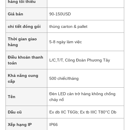
hàng tối thiểu
Giá bán
90-150USD
chi tiết đóng gói
thùng carton & pallet
Thời gian giao
5-8 ngày làm việc
hàng
Điều khoản thanh
L/C,T/T, Công Đoàn Phương Tây
toán
Khả năng cung
500 chiếc/tháng
cấp
Đèn LED cản trở hàng không chống
Tên
cháy nổ
Dấu cũ
Ex db IIC T6Gb; Ex tb IIIC T80°C Db
Xếp hạng IP
IP66