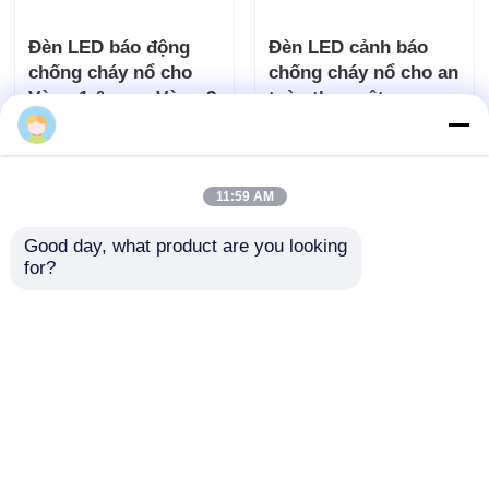
Đèn LED báo động
Đèn LED cảnh báo
chống cháy nổ cho
chống cháy nổ cho an
Vùng 1 &amp; Vùng 2
toàn thực vật
Sherlock
Gửi yêu cầu
Gửi yêu cầu
11:59 AM
Good day, what product are you looking 
for?
Nhà sản xuất đèn báo
Đèn báo chống cháy
động LED chống cháy
nổ ATEX cho dầu khí,
nổ có thể tùy chỉnh -
nhà máy hóa chất và