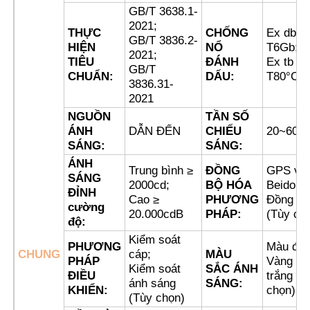
GB/T 3638.1-
2021;
THỰC
CHỐNG
Ex db II
Tham quan nhà máy
GB/T 3836.2-
HIỆN
NỔ
T6Gb;
2021;
TIÊU
ĐÁNH
Ex tb II
GB/T
CHUẨN:
DẤU:
T80°C 
3836.31-
Kiểm soát chất lượng
2021
NGUỒN
TẦN SỐ
Liên hệ chúng tôi
ÁNH
DẪN ĐẾN
CHIẾU
20~60/p
SÁNG:
SÁNG:
ÁNH
Trung bình ≥
ĐỒNG
GPS vệ 
Yêu cầu báo giá
SÁNG
2000cd;
BỘ HÓA
Beidou
ĐỈNH
Cao ≥
PHƯƠNG
Đồng bộ
cường
20.000cdB
PHÁP:
(Tùy ch
Chiếu sáng chống cháy nổ
độ:
Kiểm soát
PHƯƠNG
Màu đỏ;
CHUNG
cáp;
MÀU
Đèn báo cháy nổ
PHÁP
Vàng xa
Kiểm soát
SẮC ÁNH
ĐIỀU
trắng (T
ánh sáng
SÁNG:
KHIỂN:
chọn)
(Tùy chọn)
quạt chống cháy nổ