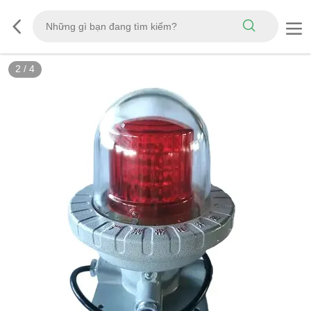
2
/
4