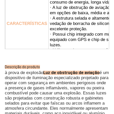
consumo de energia, longa vida út
· A luz de obstrução de aviação à
em opções de baixa, média e alta
· A estrutura selada e altamente 
CARACTERÍSTICAS
vedação de borracha de silicone 
excelente proteção.
· Possui chip integrado com múlti
equipado com GPS e chip de satél
luzes.
· Utiliza um interruptor automático
ligando automaticamente à noite 
desligando durante o dia.
· A sincronização sem fio está di
Descrição do produto
facilidade de uso e instalação; es
Luz de obstrução de aviação
à prova de explosão
é um
· É adequado para tubos de aço e
dispositivo de iluminação especializado projetado para
operar com segurança em ambientes perigosos onde
· Plataformas de Petróleo e Gás
a presença de gases inflamáveis, vapores ou poeira
· Plantas de Processamento Quí
combustível pode causar uma explosão. Essas luzes
· Silos de grãos e moinhos de far
são projetadas com construção robusta e gabinetes
· Plataformas de perfuração offs
selados para evitar que faíscas ou arcos inflamem a
· Estações de GNL
atmosfera circundante. Eles normalmente apresentam
APLICAR
· Minas de carvão e infraestrutur
materiais duráveis, como aço inoxidável ou alumínio,