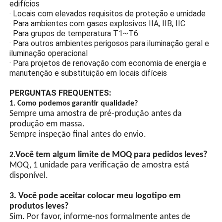
edifícios
temperado de alta
· Locais com elevados requisitos de proteção e umidade
resistência evita que faíscas
· Para ambientes com gases explosivos IIA, IIB, IIC
de arco elétrico entrem em
· Para grupos de temperatura T1~T6
contato com gases
· Para outros ambientes perigosos para iluminação geral e
inflamáveis ​​e causem
iluminação operacional
explosões.
· Para projetos de renovação com economia de energia e
Design de economia de
manutenção e substituição em locais difíceis
energia
PERGUNTAS FREQUENTES:
Contas de lâmpada LED de
1. Como podemos garantir qualidade?
alto brilho, contas de
Sempre uma amostra de pré-produção antes da
lâmpada economizadoras
produção em massa.
de energia com chip LED
Sempre inspeção final antes do envio.
têm alto brilho e são mais
eficientes em termos
Você tem algum limite de MOQ para pedidos leves?
2.
energéticos do que contas
MOQ, 1 unidade para verificação de amostra está
de lâmpada comuns.
disponível.
Sincronização GPS
(Opcional)
3. Você pode aceitar colocar meu logotipo em
produtos leves?
Controle automático de
Sim. Por favor, informe-nos formalmente antes de
interruptor acionado por luz,