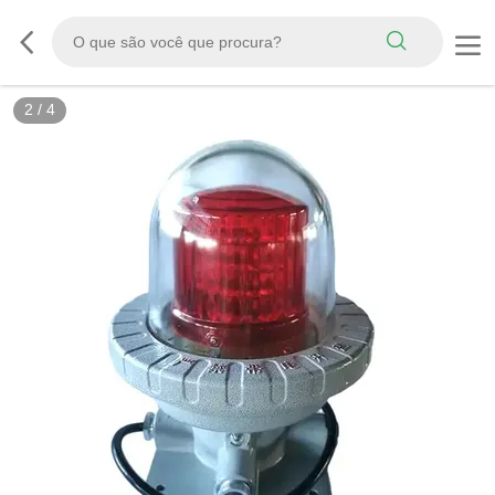
2
/
4