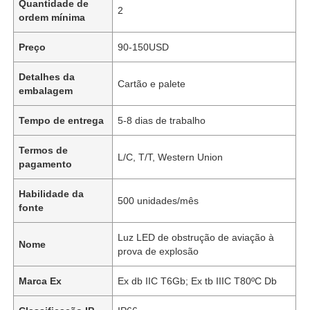
Quantidade de
2
ordem mínima
Preço
90-150USD
Detalhes da
Cartão e palete
embalagem
Tempo de entrega
5-8 dias de trabalho
Termos de
L/C, T/T, Western Union
pagamento
Habilidade da
500 unidades/mês
fonte
Luz LED de obstrução de aviação à
Nome
prova de explosão
Marca Ex
Ex db IIC T6Gb; Ex tb IIIC T80ºC Db