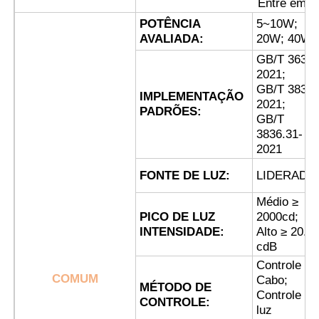
Entre em c
POTÊNCIA
5~10W;
AVALIADA:
20W; 40W
Fábrica
GB/T 3638.
2021;
Controle de Qualidade
GB/T 3836.
IMPLEMENTAÇÃO
2021;
PADRÕES:
GB/T
Fale Conosco
3836.31-
2021
FONTE DE LUZ:
LIDERADO
Pedir um orçamento
Médio ≥
PICO DE LUZ
2000cd;
Iluminação à prova de explosões
INTENSIDADE:
Alto ≥ 20.0
cdB
Controle de
Luz à prova de explosões do alarme
COMUM
Cabo;
MÉTODO DE
Controle de
CONTROLE:
luz
ventilador à prova de explosão