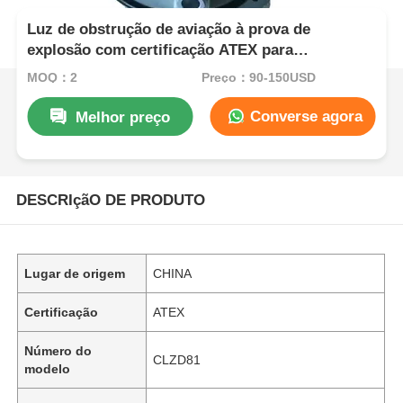
Luz de obstrução de aviação à prova de
explosão com certificação ATEX para
instalações de petróleo e gás
MOQ：2
Preço：90-150USD
Converse agora
Melhor preço
DESCRIçãO DE PRODUTO
Lugar de origem
CHINA
Certificação
ATEX
Número do
CLZD81
modelo