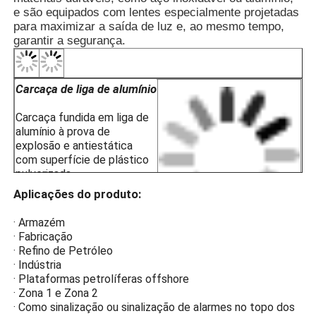
· Armazéns de armazenamento p
e são equipados com lentes especialmente projetadas
· Zona 1 e Zona 2
para maximizar a saída de luz e, ao mesmo tempo,
· Para grupos de temperatura T1
garantir a segurança.
· Para ambientes com gases explos
Carcaça de liga de alumínio
Carcaça fundida em liga de
alumínio à prova de
explosão e antiestática
com superfície de plástico
pulverizada
eletrostaticamente para
Aplicações do produto:
resistência à corrosão,
antiestática e resistência ao
· Armazém
impacto.
· Fabricação
Vidro Temperado de Alta
· Refino de Petróleo
· Indústria
Resistência
· Plataformas petrolíferas offshore
· Zona 1 e Zona 2
A proteção à prova de
· Como sinalização ou sinalização de alarmes no topo dos
explosão do vidro