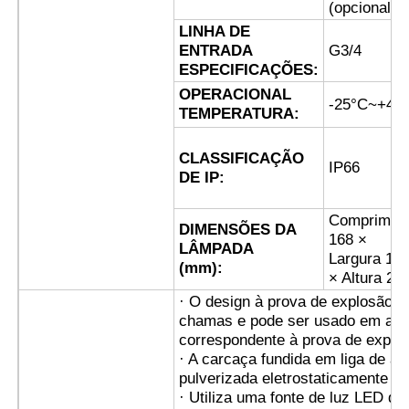
(opcional)
LINHA DE
Caixa à prova de explosão
ENTRADA
G3/4
ESPECIFICAÇÕES:
OPERACIONAL
-25°C~+45
interruptor à prova de explosão
TEMPERATURA:
CLASSIFICAÇÃO
Glândulas de cabo à prova de explosão
IP66
DE IP:
Comprimen
tomada e soquete à prova de explosões
DIMENSÕES DA
168 ×
LÂMPADA
Largura 16
(mm):
× Altura 24
· O design à prova de explosão a
chamas e pode ser usado em amb
correspondente à prova de explo
· A carcaça fundida em liga de a
pulverizada eletrostaticamente p
· Utiliza uma fonte de luz LED de 