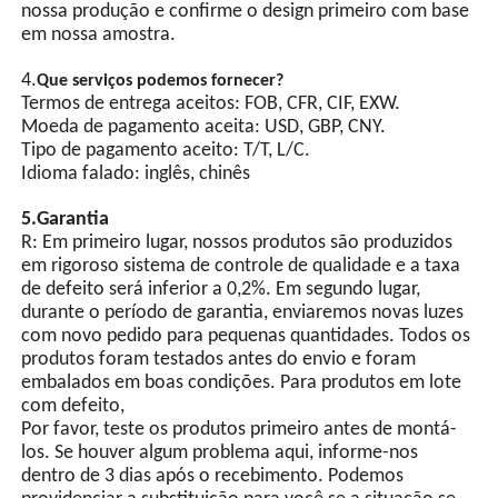
nossa produção e confirme o design primeiro com base
equipado com chip
em nossa amostra.
integrado e múltiplos
circuitos de proteção. O
4.
Que serviços podemos fornecer?
flash síncrono de múltiplas
Termos de entrega aceitos: FOB, CFR, CIF, EXW.
lâmpadas pode ser obtido
Moeda de pagamento aceita: USD, GBP, CNY.
através de linhas de sinal
Tipo de pagamento aceito: T/T, L/C.
de sincronização.
Idioma falado: inglês, chinês
5.Garantia
R: Em primeiro lugar, nossos produtos são produzidos
em rigoroso sistema de controle de qualidade e a taxa
de defeito será inferior a 0,2%. Em segundo lugar,
durante o período de garantia, enviaremos novas luzes
com novo pedido para pequenas quantidades. Todos os
produtos foram testados antes do envio e foram
embalados em boas condições. Para produtos em lote
com defeito,
Por favor, teste os produtos primeiro antes de montá-
los. Se houver algum problema aqui, informe-nos
dentro de 3 dias após o recebimento. Podemos