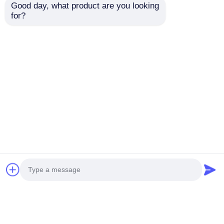
Good day, what product are you looking 
for?
Fabricante de
Luz de alarme à
lâmpadas de alarme
prova de explosão
LED à prova de
ATEX para petróleo e
explosão
gás, fábricas de
Enviar inquérito
Enviar inquérito
personalizáveis
produtos químicos e
áreas perigosas
Casa
Mapa do Site
Fale Conosco
Desktop Site
Mapa do Site
Política de Privacidade
Qualidade
Iluminação à prova de explosões
Fábrica da china.Copyright © 2026 Ningbo
VivaTrade Technology Co., Ltd.. All Rights