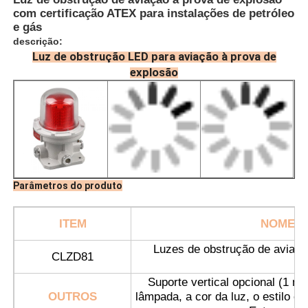
com certificação ATEX para instalações de petróleo
e gás
descrição:
Luz de obstrução LED para aviação à prova de
explosão
Parâmetros do produto
Casa
ITEM
NOME D
Luzes de obstrução de aviaçã
CLZD81
Produtos
ex
Suporte vertical opcional (1 me
OUTROS
lâmpada, a cor da luz, o estilo e
Quem Somos