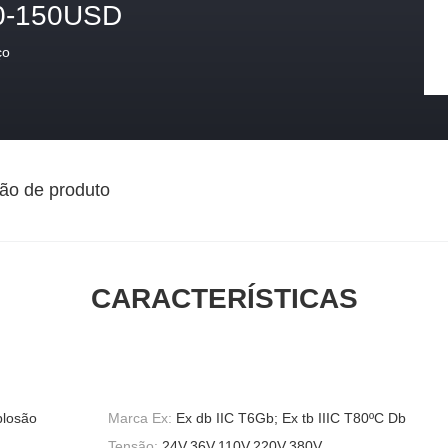
0-150USD
ço
ão de produto
CARACTERÍSTICAS
plosão
Marca Ex:
Ex db IIC T6Gb; Ex tb IIIC T80ºC Db
Tensão:
24V,36V,110V,220V,380V