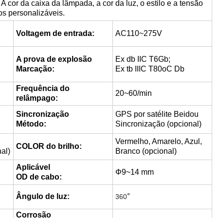
. A cor da caixa da lâmpada, a cor da luz, o estilo e a tensão
os personalizáveis.
Voltagem de entrada:
AC110~275V
A prova de explosão
Ex db IIC T6Gb;
Marcação:
Ex tb IIIC T80oC Db
Frequência do
20~60/min
relâmpago:
Sincronização
GPS por satélite Beidou
Método:
Sincronização (opcional)
Vermelho, Amarelo, Azul,
COLOR do brilho:
al)
Branco (opcional)
Aplicável
Φ9~14 mm
OD de cabo:
Ângulo de luz:
°
360
Corrosão