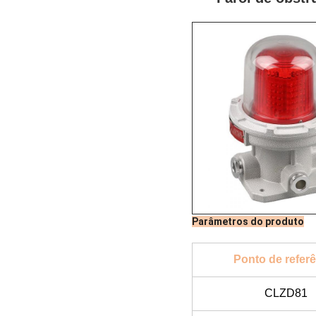
Parâmetros do produto
Ponto de refer
CLZD81