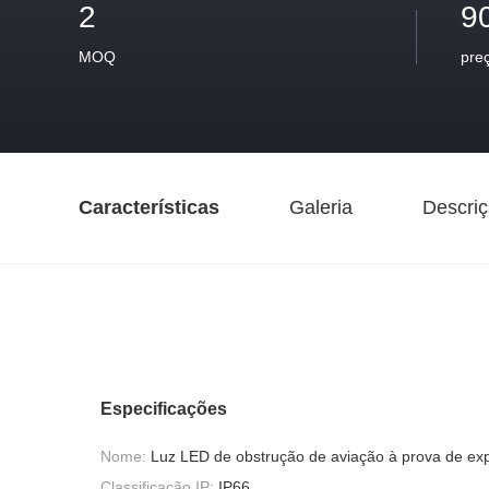
2
9
MOQ
pre
Características
Galeria
Descriç
Especificações
Nome:
Luz LED de obstrução de aviação à prova de ex
Classificação IP:
IP66