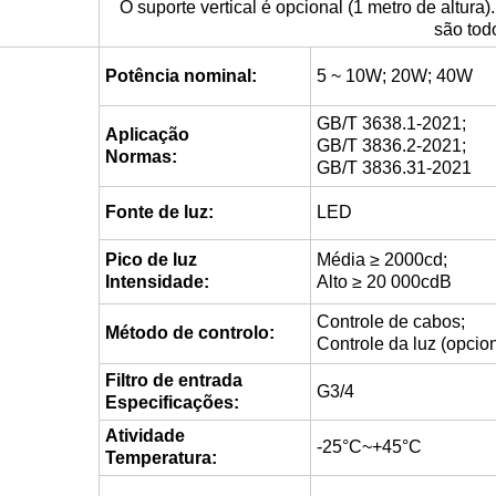
O suporte vertical é opcional (1 metro de altura)
são tod
Potência nominal:
5 ~ 10W; 20W; 40W
GB/T 3638.1-2021;
Aplicação
GB/T 3836.2-2021;
Normas:
GB/T 3836.31-2021
Fonte de luz:
LED
Pico de luz
Média ≥ 2000cd;
Intensidade:
Alto ≥ 20 000cdB
Controle de cabos;
Método de controlo:
Controle da luz (opcion
Filtro de entrada
G3/4
Especificações:
Atividade
-25°C~+45°C
Temperatura: