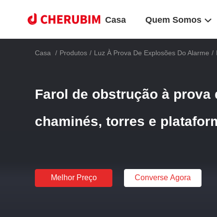
Casa
Quem Somos
Casa
/
Produtos
/
Luz À Prova De Explosões Do Alarme
/
Farol de obstrução à prova
chaminés, torres e platafor
Melhor Preço
Converse Agora