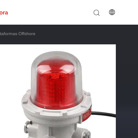
ora
taformas Offshore