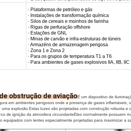
· Plataformas de petróleo e gás
· Instalações de transformação química
· Silos de cereais e moinhos de farinha
· Rigas de perfuração offshore
· Estações de GNL
· Minas de carvão e infra-estruturas de túneis
· Armazéns de armazenagem perigosa
· Zona 1 e Zona 2
· Para os grupos de temperatura T1 a T6
· Para ambientes de gases explosivos IIA, IIB, IIC
de obstrução de aviação
É um dispositivo de ilumina
gura em ambientes perigosos onde a presença de gases inflamáveis, 
 uma explosão.Estas luzes são projetadas com construção robusta e c
rco de ignição da atmosfera circundanteEles normalmente possuem ma
são equipados com lentes especialmente projetadas para maximizar a sa