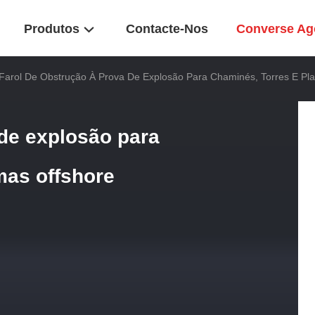
Produtos
Contacte-Nos
Converse Ag
Farol De Obstrução À Prova De Explosão Para Chaminés, Torres E Pla
 de explosão para
mas offshore