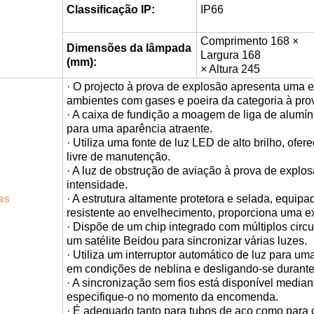
Classificação IP:
IP66
Comprimento 168 ×
Dimensões da lâmpada
Largura 168
(mm):
× Altura 245
· O projecto à prova de explosão apresenta uma e
ambientes com gases e poeira da categoria à pro
· A caixa de fundição a moagem de liga de alumín
para uma aparência atraente.
· Utiliza uma fonte de luz LED de alto brilho, ofe
livre de manutenção.
· A luz de obstrução de aviação à prova de explo
intensidade.
as
· A estrutura altamente protetora e selada, equi
resistente ao envelhecimento, proporciona uma e
· Dispõe de um chip integrado com múltiplos cir
um satélite Beidou para sincronizar várias luzes.
· Utiliza um interruptor automático de luz para um
em condições de neblina e desligando-se durante 
· A sincronização sem fios está disponível mediante
especifique-o no momento da encomenda.
· É adequado tanto para tubos de aço como para 