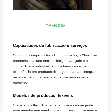
Caixa à prova de explosão
OEM/ODM
interruptor à prova de explosão
Glândulas de cabo à prova de explosão
Capacidades de fabricação e serviços
Como uma empresa focada na inovação, a Cherubim
tomada e soquete à prova de explosões
preenche a lacuna entre o design avançado e a
confiabilidade industrial. Aproveitamos anos de
experiência em produtos de segurança para integrar
recursos de forma rápida e precisa para nossos
parceiros.
Modelos de produção flexíveis
Oferecemos flexibilidade de fabricação abrangente
para atender aos requisitos específicos de sua marca: