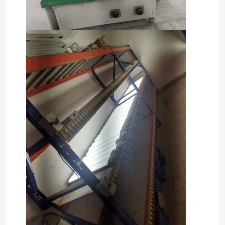
Fábrica
Controle de Qualidade
Fale Conosco
Pedir um orçamento
Iluminação à prova de explosões
Luz à prova de explosões do alarme
ventilador à prova de explosão