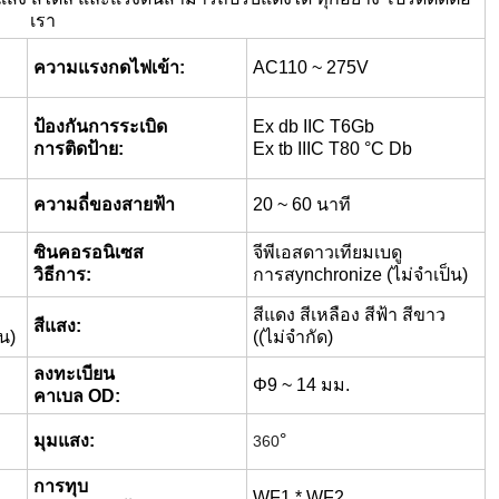
เรา
ความแรงกดไฟเข้า:
AC110 ~ 275V
ป้องกันการระเบิด
Ex db IIC T6Gb
การติดป้าย:
Ex tb IIIC T80 °C Db
ความถี่ของสายฟ้า
20 ~ 60 นาที
ซินคอรอนิเซส
จีพีเอสดาวเทียมเบดู
วิธีการ:
การสynchronize (ไม่จําเป็น)
สีแดง สีเหลือง สีฟ้า สีขาว
สีแสง:
น)
((ไม่จํากัด)
ลงทะเบียน
Φ9 ~ 14 มม.
คาเบล OD:
มุมแสง:
°
360
การทุบ
WF1 * WF2