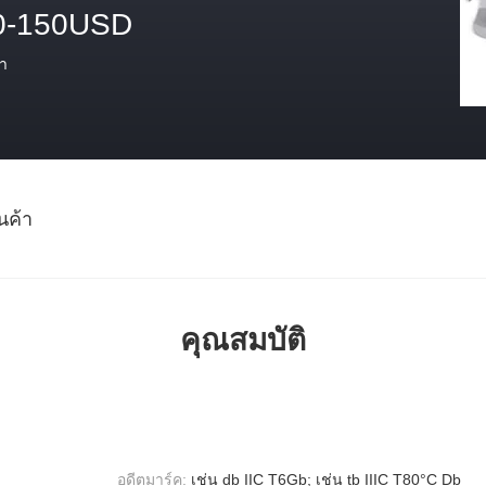
0-150USD
า
นค้า
คุณสมบัติ
อดีตมาร์ค:
เช่น db IIC T6Gb; เช่น tb IIIC T80°C Db