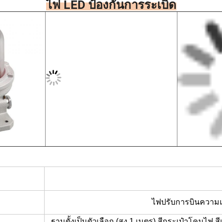
ไฟ LED ป้องกันการระเบิด
ไฟปรับการบินความแ
ฐานตั้งเป็นตัวเลือก (สูง 1 เมตร) สีกระเป๋าโคมไฟ