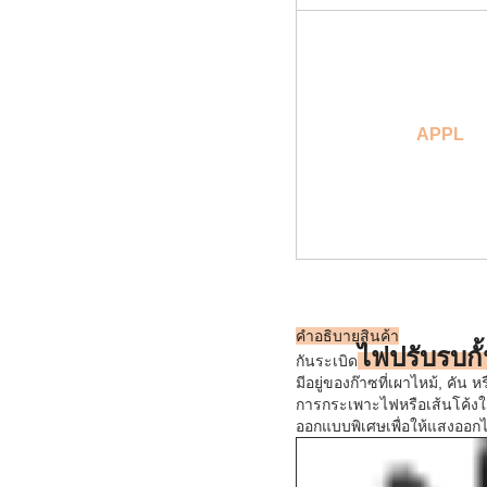
APPL
คําอธิบายสินค้า
ไฟปรับรบกั
กันระเบิด
มีอยู่ของก๊าซที่เผาไหม้, คัน 
การกระเพาะไฟหรือเส้นโค้งใด
ออกแบบพิเศษเพื่อให้แสงออก