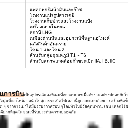
· แพลตฟอร์มน้ํามันและก๊าซ
· โรงงานแปรรูปสารเคมี
· โรงงานเก็บข้าวและโรงงานแป้ง
· เครื่องเจาะในทะเล
· สถานี LNG
· เหมืองถ่านหินและอุปกรณ์พื้นฐานอุโมงค์
· คลังสินค้าอันตราย
· โซน 1 และโซน 2
· สําหรับกลุ่มอุณหภูมิ T1 ~ T6
· สําหรับสภาพแวดล้อมก๊าซระเบิด IIA, IIB, IIC
้นการบิน
เป็นอุปกรณ์แสงพิเศษที่ออกแบบมาเพื่อทํางานอย่างปลอดภัย
หรือฝุ่นที่เผาไหม้อาจนําไปสู่การระเบิดไฟเหล่านี้ถูกออกแบบด้วยการสร้างที่แข
 ๆ จากการเผาไหม้บรรยากาศรอบ ๆโดยทั่วไปมีวัสดุทนทาน เช่น เหล็กไร้ขัดห
ได้มากที่สุดในขณะที่รับประกันความปลอดภัย