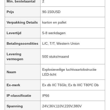
Min. bestelaantal
2
Prijs
90-150USD
Verpakking Details
karton en pallet
Levertijd
5-8 werkdagen
Betalingscondities
L/C, T/T, Western Union
Levering
500 stuks/maand
vermogen
Explosieveilige luchtvaartobstructie
Naam
LED-licht
Ex-merk
Ex db IIC T6Gb; Ex tb IIIC T80ºC Db
IP-classificatie
IP66
Spanning
24V,36V,110V,220V,380V