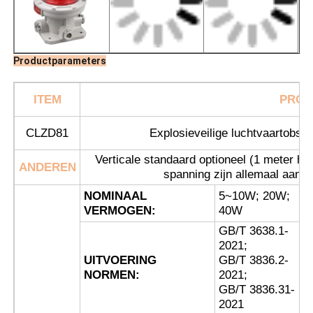
Productparameters
ITEM
PROD
CLZD81
Explosieveilige luchtvaartobsta
Verticale standaard optioneel (1 meter hoog
ANDEREN
spanning zijn allemaal aanp
NOMINAAL
5~10W; 20W;
VERMOGEN:
40W
Thuis
GB/T 3638.1-
2021;
UITVOERING
GB/T 3836.2-
Producten
NORMEN:
2021;
GB/T 3836.31-
2021
Over ons