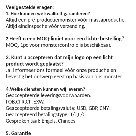
ontwerp
Veelgestelde vragen:
1. Hoe kunnen we kwaliteit garanderen?
LED-lampkralen met hoge
Altijd een pre-productiemonster vóór massaproductie.
helderheid, LED-chip
Altijd eindinspectie vóór verzending.
energiebesparende
lampkralen hebben een
Heeft u een MOQ-limiet voor een lichte bestelling?
2.
hoge helderheid en zijn
MOQ, 1pc voor monstercontrole is beschikbaar.
energiezuiniger dan
gewone lampkralen.
3. Kunt u accepteren dat mijn logo op een licht
GPS-synchronisatie
product wordt geplaatst?
(optioneel)
Ja. Informeer ons formeel vóór onze productie en
bevestig het ontwerp eerst op basis van ons monster.
Automatische lichtbediende
schakelbediening, voorzien
4.
Welke diensten kunnen wij leveren?
van een geïntegreerde chip
Geaccepteerde leveringsvoorwaarden:
en meerdere
FOB,CFR,CIF,EXW.
beveiligingscircuits.
Geaccepteerde betalingsvaluta: USD, GBP, CNY.
Synchronisch knipperen
Geaccepteerd betalingstype: T/T,L/C.
van meerdere lampen kan
Gesproken taal: Engels, Chinees
worden bereikt via
synchronisatiesignaallijnen.
5. Garantie