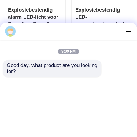
Explosiebestendig
Explosiebestendig
alarm LED-licht voor
LED-
Zone 1 en Zone 2
waarschuwingsstrobosco
voor
Aanvraag sturen
Aanvraag sturen
fabrieksveiligheid
9:09 PM
Good day, what product are you looking 
for?
Producent van op
ATEX explosieveilig
maat gemaakte
alarmlicht voor olie
explosiebestendige
en gas, chemische