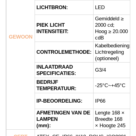
LICHTBRON:
LED
Fabrieksreis
Gemiddeld ≥
PIEK LICHT
2000 cd;
INTENSITEIT:
Hoog ≥ 20.000
GEWOON
Kwaliteitscontrole
cdB
Kabelbediening;
CONTROLEMETHODE:
Lichtregeling
Contacteer ons
(optioneel)
INLAATDRAAD
G3/4
SPECIFICATIES:
Vraag een offerte aan
BEDRIJF
-25°C~+45°C
TEMPERATUUR:
Explosiebestendige Verlichting
IP-BEOORDELING:
IP66
AFMETINGEN VAN DE
Lengte 168 ×
Explosiebestendig Alarmlicht
LAMPEN
Breedte 168
(mm):
× Hoogte 245
explosieveilige ventilator