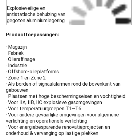
Explosieveilige en
antistatische behuizing van
gegoten aluminiumlegering
met elektrostatisch
gespoten kunststof
Producttoepassingen:
oppervlak voor
corrosiebestendigheid,
· Magazijn
antistatisch en
· Fabriek
slagvastheid.
· Olieraffinage
· Industrie
Gehard glas met hoge
· Offshore-olieplatforms
sterkte
· Zone 1 en Zone 2
· Als borden of signaalalarmen rond de bovenkant van
Explosieveilige
gebouwen
bescherming van
· Plaatsen met hoge beschermingseisen en vochtigheid
hoogwaardig gehard glas
· Voor IIA, IIB, IIC explosieve gasomgevingen
voorkomt dat boogvonken
· Voor temperatuurgroepen T1~T6
van verlichting in contact
· Voor andere gevaarlijke omgevingen voor algemene
komen met brandbare
verlichting en operationele verlichting
gassen en explosies
· Voor energiebesparende renovatieprojecten en
veroorzaken.
onderhoud & vervanging op lastige plekken
Energiebesparend