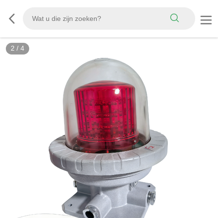
2
/
4