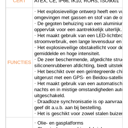
CERT
ATEX, CE, IP66, IK10, ROHS, ISO9001
· Het explosieveilige ontwerp heeft een vuu
Explosieveilige Doos
omgevingen met gassen en stof van de overe
· De gegoten behuizing van een aluminiumle
oppervlak voor een aantrekkelijk uiterlijk.
explosieveilige schakelaar
· Het maakt gebruik van een LED-lichtbron 
stroomverbruik, een lange levensduur en is
· Het explosieveilige obstakellicht voor de l
Explosiebestendige kabelklieren
gemiddelde en hoge intensiteit.
· De zeer beschermende, afgedichte structu
FUNCTIES
siliconenrubberen afdichting, biedt uitstek
explosiebestendige stop en contactdoos
· Het beschikt over een geïntegreerde chip
uitgerust met een GPS- en Beidou-satellie
· Het maakt gebruik van een automatische l
nachts en in mistige omstandigheden autom
uitgeschakeld.
· Draadloze synchronisatie is op aanvraag 
geef dit a.u.b. aan bij bestelling.
· Het is geschikt voor zowel stalen buizen 
· Olie- en gasplatforms