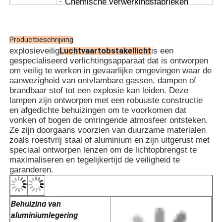
· Chemische verwerkingsfabrieken
· Graansilo's en korenmolens
· Offshore-boorplatforms
· LNG-stations
APPL
Productbeschrijving
· Kolenmijnen en tunnelinfrastructuur
Luchtvaartobstakellicht
explosieveilig
is een
· Magazijnen voor gevaarlijke opslag
gespecialiseerd verlichtingsapparaat dat is ontworpen
· Zone 1 en Zone 2
om veilig te werken in gevaarlijke omgevingen waar de
· Voor temperatuurgroepen T1~T6
aanwezigheid van ontvlambare gassen, dampen of
· Voor IIA, IIB, IIC explosieve gasomgeving
brandbaar stof tot een explosie kan leiden. Deze
lampen zijn ontworpen met een robuuste constructie
en afgedichte behuizingen om te voorkomen dat
vonken of bogen de omringende atmosfeer ontsteken.
Ze zijn doorgaans voorzien van duurzame materialen
zoals roestvrij staal of aluminium en zijn uitgerust met
speciaal ontworpen lenzen om de lichtopbrengst te
maximaliseren en tegelijkertijd de veiligheid te
garanderen.
Behuizing van
aluminiumlegering