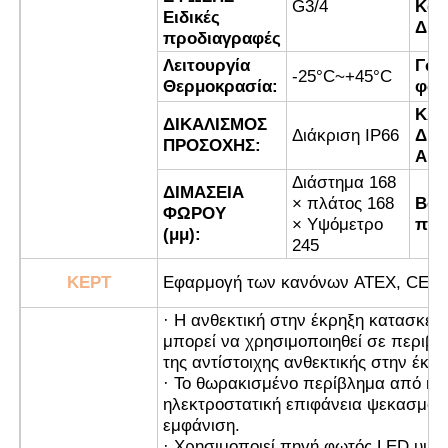
G3/4
Καλ
Ειδικές
Διο
προδιαγραφές
Πυροσβεστικό κουτί
Λειτουργία
Γων
-25°C~+45°C
Θερμοκρασία:
φωτ
ΚΑ
αντιεκρηκτικός διακόπτης
ΔΙΚΑΛΙΣΜΟΣ
Διάκριση IP66
ΔΙΚ
ΠΡΟΣΟΧΗΣ:
ΑΠΟ
Πυροσβεστικά αδένες καλωδίων
Διάστημα 168
ΔΙΜΑΣΕΙΑ
× πλάτος 168
Βάρ
ΦΩΡΟΥ
× Υψόμετρο
προ
(μμ):
explosionproof βούλωμα και υποδοχή
245
ΚΕΡΤ
Εφαρμογή των κανόνων ATEX, CE, I
· Η ανθεκτική στην έκρηξη κατασκευή
μπορεί να χρησιμοποιηθεί σε περιβά
της αντίστοιχης ανθεκτικής στην έκρη
· Το θωρακισμένο περίβλημα από κρά
ηλεκτροστατική επιφάνεια ψεκασμού 
εμφάνιση.
· Χρησιμοποιεί πηγή φωτός LED υψη