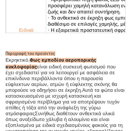
προσφέρει χαμηλή κατανάλωση ενέργ
ζωής και δεν απαιτεί συντήρηση.
· Το ανθεκτικό σε έκρηξη φως εμποδί
διαθέσιμο σε επιλογές χαμηλής, μέσ
Ειδικά
· Η εξαιρετικά προστατευτική σφραγ
χαρακτηριστικά
με μια ανθεκτική στην γήρανση σφρ
καουτσούκ σιλικόνης, παρέχει εξαιρε
· Διαθέτει ενσωματωμένο τσιπ με π
Περιγραφή του προϊόντος
προστασίας και μπορεί να είναι εξο
Φως εμποδίου αεροπορικής
Εκρηκτικό.
δορυφορικό τσιπ Beidou για να συγχ
κυκλοφορίας
είναι ειδική συσκευή φωτισμού που
· Χρησιμοποιεί αυτόματο διακόπτη με
έχει σχεδιαστεί για να λειτουργεί με ασφάλεια σε
υψηλή αξιοπιστία, ενεργοποιείται αυ
επικίνδυνα περιβάλλοντα όπου η παρουσία
συνθήκες ομίχλης και σβήνει κατά τη
εύφλεκτων αερίων, ατμών ή εύφλεκτης σκόνης θα
· Ο ασύρματος συγχρονισμός είναι δ
μπορούσε να οδηγήσει σε έκρηξη.Αυτά τα φώτα είναι
αιτήματος για την ευκολία χρήσης κα
κατασκευασμένα με ισχυρή κατασκευή και
· Είναι κατάλληλο τόσο για χάλυβα 
σφραγισμένα περίβλημα για να αποτρέψουν τυχόν
καλωδίων.
σπίθες ή τόξα από την ανάφλεξη της γύρω
· Πλατφόρμες πετρελαίου και φυσικο
ατμόσφαιραςΣυνήθως διαθέτουν ανθεκτικά υλικά
όπως ανοξείδωτο χάλυβα ή αλουμίνιο και είναι
· Εγκαταστάσεις επεξεργασίας χημι
εξοπλισμένα με ειδικά σχεδιασμένους φακούς για τη
· Σίλοι σιτηρών και μύλοι αλευριού