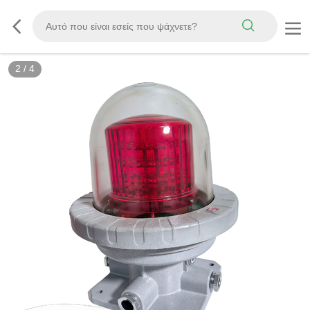
2
/
4