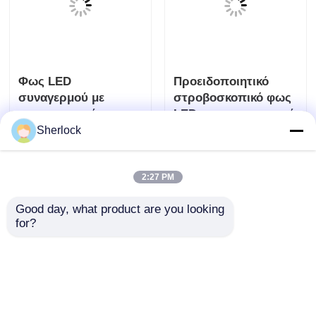
Φως LED
Προειδοποιητικό
συναγερμού με
στροβοσκοπικό φως
αντιεκρηκτική
LED με αντιεκρηκτική
προστασία για Ζώνη
προστασία για την
Sherlock
Αποστολή
Αποστολή
1 &amp; Ζώνη 2
ασφάλεια των φυτών
ερώτησης
ερώτησης
2:27 PM
Good day, what product are you looking 
for?