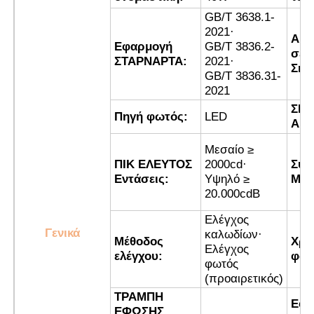
GB/T 3638.1-
2021·
ΑΠ
Γύρος εργοστασίων
Εφαρμογή
GB/T 3836.2-
σε 
ΣΤΑΡΝΑΡΤΑ:
2021·
Σημ
GB/T 3836.31-
Ποιοτικός έλεγχος
2021
ΣΗΜ
Πηγή φωτός:
LED
ΑΠΟ
επαφή
Μεσαίο ≥
ΠΙΚ ΕΛΕΥΤΟΣ
2000cd·
Συγ
Ζητήστε ένα απόσπασμα
Εντάσεις:
Υψηλό ≥
Μέθ
20.000cdB
Explosionproof φωτισμός
Ελέγχος
Γενικά
καλωδίων·
Μέθοδος
Χρ
Ελέγχος
ελέγχου:
φωτ
Explosionproof φως συναγερμών
φωτός
(προαιρετικός)
ΤΡΑΜΠΗ
Εφα
ανεμιστήρας με προστασία από έκρηξη
ΕΦΩΣΗΣ