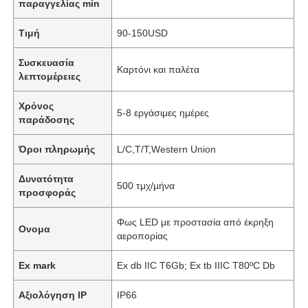
παραγγελίας min
Τιμή
90-150USD
Συσκευασία
Καρτόνι και παλέτα
λεπτομέρειες
Χρόνος
5-8 εργάσιμες ημέρες
παράδοσης
Όροι πληρωμής
L/C,T/T,Western Union
Δυνατότητα
500 τμχ/μήνα
προσφοράς
Φως LED με προστασία από έκρηξη
Ονομα
αεροπορίας
Ex mark
Ex db IIC T6Gb; Ex tb IIIC T80ºC Db
Αξιολόγηση IP
IP66