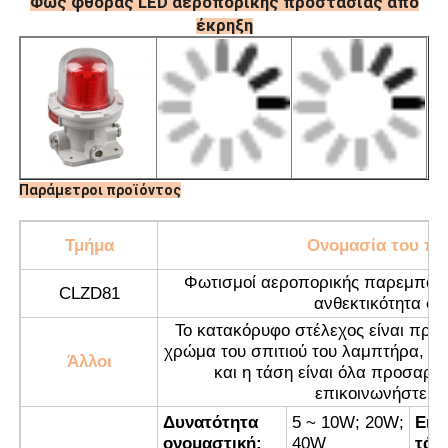
Φως φθοράς LED αεροπορικής προστασίας από
έκρηξη
Παράμετροι προϊόντος
Τμήμα
Ονομασία του πρ
Φωτισμοί αεροπορικής παρεμπόδι
CLZD81
ανθεκτικότητα σε
Αρχική Σελίδα
Το κατακόρυφο στέλεχος είναι προα
χρώμα του σπιτιού του λαμπτήρα, το
Άλλοι
και η τάση είναι όλα προσαρ
Προϊόντα
επικοινωνήστε μα
Δυνατότητα
5 ~ 10W; 20W;
Εισ
Σχετικά με εμάς
ονομαστική:
40W
τάσ