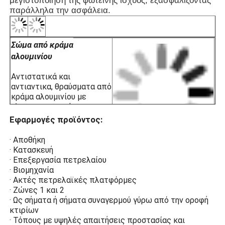
μεγιστοποίηση της φωτεινής ισχύος, εξασφαλίζοντας
· Ακτές γεωτρήσεις
παράλληλα την ασφάλεια.
· Σταθμοί ΥΦΑ
ΑΠΛ
· Ορυχεία άνθρακα και υποδομή σήρ
· Ασφαλείς αποθήκες
· Ζώνες 1 και 2
Σώμα από κράμα
· Για τις ομάδες θερμοκρασίας T1~T6
αλουμινίου
· Για εκρηκτικά αέρια IIA, IIB, IIC
Αντιστατικά και
αντιαντικα, θραύσματα από
κράμα αλουμινίου με
ηλεκτροστατικά
ψεκασμένη πλαστική
Εφαρμογές προϊόντος:
επιφάνεια για αντοχή στη
διάβρωση, αντιστατική και
· Αποθήκη
αντοχή σε κρούσεις.
· Κατασκευή
· Επεξεργασία πετρελαίου
Υψηλής αντοχής
· Βιομηχανία
θραύσιμο γυαλί
· Ακτές πετρελαϊκές πλατφόρμες
· Ζώνες 1 και 2
Η ανθεκτική σε έκρηξη
· Ως σήματα ή σήματα συναγερμού γύρω από την οροφή
προστασία από σκληρό
κτιρίων
γυαλί υψηλής αντοχής
· Τόπους με υψηλές απαιτήσεις προστασίας και
εμποδίζει τις σπινθήρες