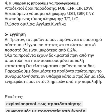
εξοπλισμένος με
4.
Τι υπηρεσίες μπορούμε να προσφέρουμε;
ενσωματωμένο τσιπ και
Αποδεκτοί όροι παράδοσης: FOB, CFR, CIF, EXW.
πολλαπλά κυκλώματα
Δικαιούμενο νόμισμα πληρωμής: USD, GBP, CNY.
προστασίας..
Δικαιούμενος τύπος πληρωμής: T/T, L/C.
Γλώσσα ομιλίας: Αγγλικά,Κινέζικα
5- Εγγύηση
Α: Πρώτον, τα προϊόντα μας παράγονται σε αυστηρό
σύστημα ελέγχου ποιότητας και το ελαττωματικό
ποσοστό θα είναι μικρότερο από 0,2%.
Όλα τα προϊόντα έχουν δοκιμαστεί πριν από την
αποστολή και ήταν συσκευασμένα σε καλή
κατάσταση.Για ελαττωματικά προϊόντα παρτίδας,
Παρακαλούμε δοκιμάστε τα προϊόντα πρώτα πριν το
συναρμολογήσετε, αν υπάρχει κάποιο πρόβλημα εδώ,
ενημερώστε μας εντός 3 ημερών από την παραλαβή.
Ετικέττες:
explosionproof φως προειδοποίησης
συναγερμός με προστασία από έκρηξη