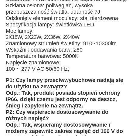
Szklana osłona: poliwęglan, wysoka
przepuszczalność światła, udarność 7J
Wycieczka po fabryce
Odsłonięty element mocujący: stal nierdzewna
Specyfikacja lampy: świetlówka LED
Moc lampy:
Kontrola jakości
2X18W, 2X22W, 2X36W, 2X40W
Znamionowy strumień świetlny: 910~10300lm
Wskaźnik oddawania barw: ≥80
Temperatura barwowa: 5000K
Skontaktuj się z nami
Napięcie znamionowe:
100 ~ 277 V AC 50/60 Hz;
Poprosić o wycenę
P1: Czy lampy przeciwwybuchowe nadają się
do użytku na zewnątrz?
Odp.: Tak, produkt posiada stopień ochrony
Oświetlenie przeciwwybuchowe
IP66, dzięki czemu jest odporny na deszcz,
śnieg i zapylenie na zewnątrz.
P2: Czy wspieracie dostosowywanie do
Lampka alarmowa przeciwwybuchowa
różnych napięć?
Odp.: Tak, wspieramy dostosowywanie i
możemy zapewnić zakres napięć od 100 V do
wentylator przeciwwybuchowy