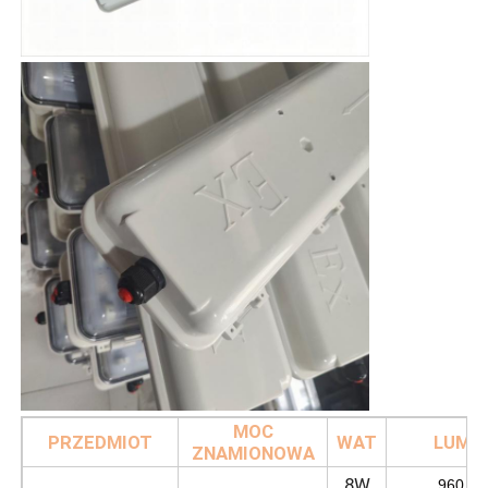
MOC
PRZEDMIOT
WAT
LUME
ZNAMIONOWA
8W
960 m