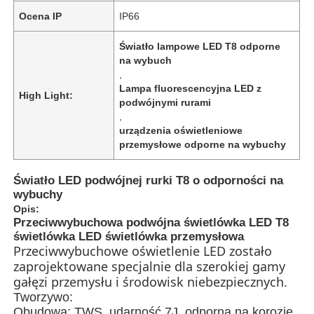
Ocena IP
IP66
Światło lampowe LED T8 odporne
na wybuch
,
Lampa fluorescencyjna LED z
High Light:
podwójnymi rurami
,
urządzenia oświetleniowe
przemysłowe odporne na wybuchy
Światło LED podwójnej rurki T8 o odporności na
wybuchy
Opis:
Dom
Przeciwwybuchowa podwójna świetlówka LED T8
świetlówka LED świetlówka przemysłowa
Przeciwwybuchowe oświetlenie LED zostało
zaprojektowane specjalnie dla szerokiej gamy
Produkty
gałęzi przemysłu i środowisk niebezpiecznych.
Tworzywo:
O nas
Obudowa: TWS, udarność 7J, odporna na korozję