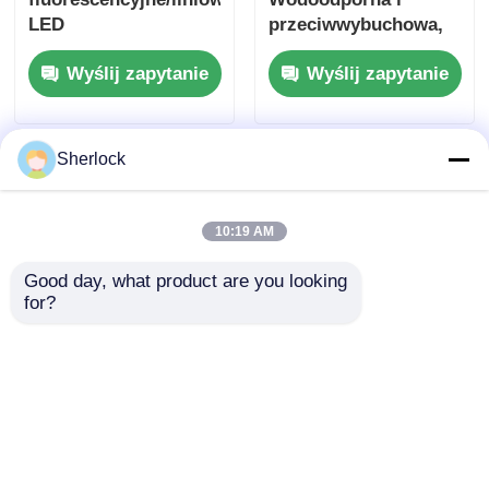
LED
przeciwwybuchowa,
przeciwwybuchowe
antykorozyjna lampa
Wyślij zapytanie
Wyślij zapytanie
LED
fluorescencyjna/LED
Sherlock
10:19 AM
Good day, what product are you looking 
for?
Plastikowy sufit
Światło reflektorów
pokrywający 4FT LED
LED do eksplozji dla
Light/LED Lamp
obszarów
niebezpiecznych o
Wyślij zapytanie
Wyślij zapytanie
trwałej konstrukcji