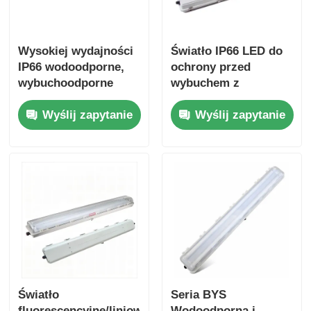
Wysokiej wydajności
Światło IP66 LED do
IP66 wodoodporne,
ochrony przed
wybuchoodporne
wybuchem z
światło LED z
żywotnością 50000
Wyślij zapytanie
Wyślij zapytanie
żywotnością 50000
godzin i szerokim
godzin i konstrukcją
napięciem 100-
odporną na korozję
277VAC dla obszarów
niebezpiecznych
Światło
Seria BYS
fluorescencyjne/liniowe
Wodoodporna i