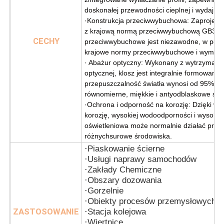
doskonałej przewodności cieplnej i wydajnoś
·Konstrukcja przeciwwybuchowa: Zaprojekto
z krajową normą przeciwwybuchową GB3836
CECHY
przeciwwybuchowe jest niezawodne, w pełni 
krajowe normy przeciwwybuchowe i wymaga
· Abażur optyczny: Wykonany z wytrzymałeg
optycznej, klosz jest integralnie formowany
przepuszczalność światła wynosi od 95% d
równomierne, miękkie i antyodblaskowe świa
·Ochrona i odporność na korozję: Dzięki wy
korozję, wysokiej wodoodporności i wysokie
oświetleniowa może normalnie działać prze
różnych
surowe środowiska.
·
Piaskowanie ścierne
·
Usługi naprawy samochodów
·
Zakłady Chemiczne
·
Obszary dozowania
·
Gorzelnie
·
Obiekty procesów przemysłowych
ZASTOSOWANIE
·
Stacja kolejowa
·
Wiertnice