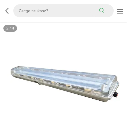
2
/
4