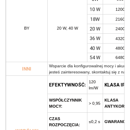
10 W
1200 m
18W
2160 m
BY
20 W, 40 W
20 W
2400 m
36 W
4320 m
40 W
4800 m
54 W
6480 m
Wsparcie dla konfigurowalnej mocy i akumul
INNI
jesteś zainteresowany, skontaktuj się z nami
120
EFEKTYWNOŚĆ:
KLASA IP:
lm/W
WSPÓŁCZYNNIK
KLASA
> 0,95
MOCY:
ANTYKOROZ
CZAS
≤0,2 s
GWARANCJA
ROZPOCZĘCIA: