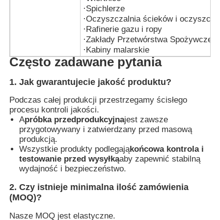
·
Spichlerze
·
Oczyszczalnia ścieków i oczyszcza
·
Rafinerie gazu i ropy
·
Zakłady Przetwórstwa Spożywczeg
·
Kabiny malarskie
Często zadawane pytania
1. Jak gwarantujecie jakość produktu?
Podczas całej produkcji przestrzegamy ścisłego
procesu kontroli jakości.
A
próbka przedprodukcyjna
jest zawsze
przygotowywany i zatwierdzany przed masową
produkcją.
Wszystkie produkty podlegają
końcowa kontrola i
testowanie przed wysyłką
aby zapewnić stabilną
wydajność i bezpieczeństwo.
2. Czy istnieje minimalna ilość zamówienia
(MOQ)?
Nasze MOQ jest elastyczne.