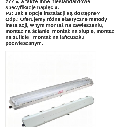
277 V, a także inne niestandardowe
specyfikacje napięcia.
P3: Jakie opcje instalacji są dostępne?
Explosion Proof Box
Odp.: Oferujemy różne elastyczne metody
instalacji, w tym montaż na zawieszeniu,
montaż na ścianie, montaż na słupie, montaż
wyłącznik przeciwwybuchowy
na suficie i montaż na łańcuszku
podwieszanym.
Glandy kablowe zabezpieczone przed wybuchem
wtyczka i gniazdo przeciwwybuchowe