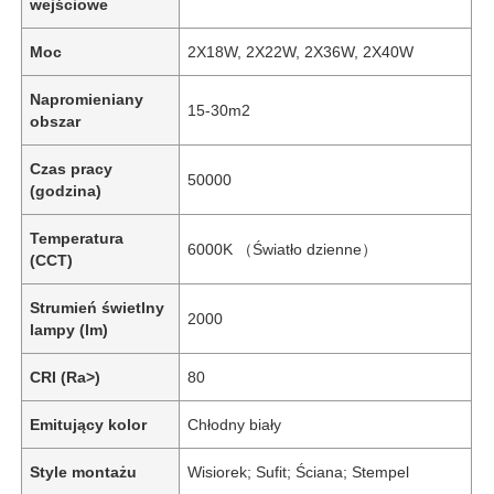
wejściowe
Moc
2X18W, 2X22W, 2X36W, 2X40W
Napromieniany
15-30m2
obszar
Czas pracy
50000
(godzina)
Temperatura
6000K （Światło dzienne）
(CCT)
Strumień świetlny
2000
lampy (lm)
CRI (Ra>)
80
Emitujący kolor
Chłodny biały
Style montażu
Wisiorek; Sufit; Ściana; Stempel