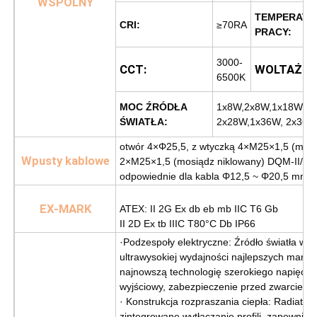
WSPÓLNY
TEMPERATU
CRI:
≥70RA
PRACY:
3000-
CCT:
WOLTAŻ:
6500K
MOC ŹRÓDŁA
1x8W,2x8W,1x18W, 2
ŚWIATŁA:
2x28W,1x36W, 2x36W,
otwór 4×Φ25,5, z wtyczką 4×M25×1,5 (mosi
Wpusty kablowe
2×M25×1,5 (mosiądz niklowany) DQM-II/III E
odpowiednie dla kabla Φ12,5 ~ Φ20,5 mm
EX-MARK
ATEX: II 2G Ex db eb mb IIC T6 Gb
II 2D Ex tb IIIC T80°C Db IP66
·Podzespoły elektryczne: Źródło światła wyk
ultrawysokiej wydajności najlepszych marek,
najnowszą technologię szerokiego napięcia,
wyjściowy, zabezpieczenie przed zwarciem i
· Konstrukcja rozpraszania ciepła: Radiator
zintegrowane wytłaczanie profili, zapewniaj