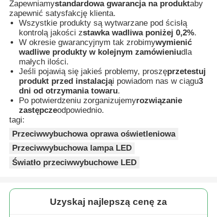
Zapewniamy
standardowa gwarancja na produkt
aby
zapewnić satysfakcję klienta.
Wszystkie produkty są wytwarzane pod ścisłą
kontrolą jakości z
stawka wadliwa poniżej 0,2%
.
W okresie gwarancyjnym tak zrobimy
wymienić
wadliwe produkty w kolejnym zamówieniu
dla
małych ilości.
Jeśli pojawią się jakieś problemy, proszę
przetestuj
produkt przed instalacją
i powiadom nas w ciągu
3
dni od otrzymania towaru
.
Po potwierdzeniu zorganizujemy
rozwiązanie
zastępcze
odpowiednio.
tagi:
Przeciwwybuchowa oprawa oświetleniowa
Przeciwwybuchowa lampa LED
Światło przeciwwybuchowe LED
Uzyskaj najlepszą cenę za