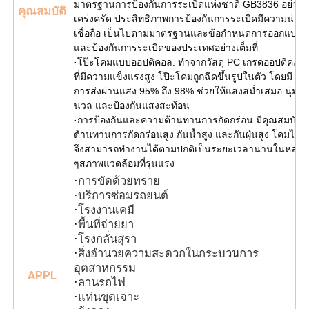
มาตรฐานการป้องกันการระเบิดแห่งชาติ GB3836 อย่าง
คุณสมบัติ
เคร่งครัด ประสิทธิภาพการป้องกันการระเบิดมีความน่า
เชื่อถือ เป็นไปตามมาตรฐานและข้อกำหนดการออกแบบ
และป้องกันการระเบิดของประเทศอย่างเต็มที่
·โป๊ะโคมแบบออปติคอล: ทำจากวัสดุ PC เกรดออปติคอล
ที่มีความแข็งแรงสูง โป๊ะโคมถูกฉีดขึ้นรูปในตัว โดยมี
การส่งผ่านแสง 95% ถึง 98% ช่วยให้แสงสม่ำเสมอ นุ่ม
นวล และป้องกันแสงสะท้อน
·การป้องกันและความต้านทานการกัดกร่อน:มีคุณสมบัติ
ต้านทานการกัดกร่อนสูง กันน้ำสูง และกันฝุ่นสูง โคมไฟ
จึงสามารถทำงานได้ตามปกติเป็นระยะเวลานานในหลาย
ๆ
สภาพแวดล้อมที่รุนแรง
·
การขัดด้วยทราย
·
บริการซ่อมรถยนต์
·
โรงงานเคมี
·
พื้นที่จ่ายยา
·
โรงกลั่นสุรา
·
สิ่งอำนวยความสะดวกในกระบวนการ
อุตสาหกรรม
APPL
·
ลานรถไฟ
·
แท่นขุดเจาะ