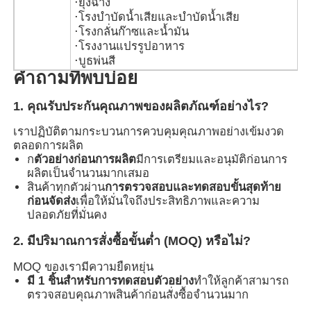
·
ยุ้งฉาง
·
โรงบำบัดน้ำเสียและบำบัดน้ำเสีย
·
โรงกลั่นก๊าซและน้ำมัน
·
โรงงานแปรรูปอาหาร
·
บูธพ่นสี
คำถามที่พบบ่อย
1. คุณรับประกันคุณภาพของผลิตภัณฑ์อย่างไร?
เราปฏิบัติตามกระบวนการควบคุมคุณภาพอย่างเข้มงวด
ตลอดการผลิต
ก
ตัวอย่างก่อนการผลิต
มีการเตรียมและอนุมัติก่อนการ
ผลิตเป็นจำนวนมากเสมอ
สินค้าทุกตัวผ่าน
การตรวจสอบและทดสอบขั้นสุดท้าย
ก่อนจัดส่ง
เพื่อให้มั่นใจถึงประสิทธิภาพและความ
ปลอดภัยที่มั่นคง
2. มีปริมาณการสั่งซื้อขั้นต่ำ (MOQ) หรือไม่?
MOQ ของเรามีความยืดหยุ่น
มี 1 ชิ้นสำหรับการทดสอบตัวอย่าง
ทำให้ลูกค้าสามารถ
ตรวจสอบคุณภาพสินค้าก่อนสั่งซื้อจำนวนมาก