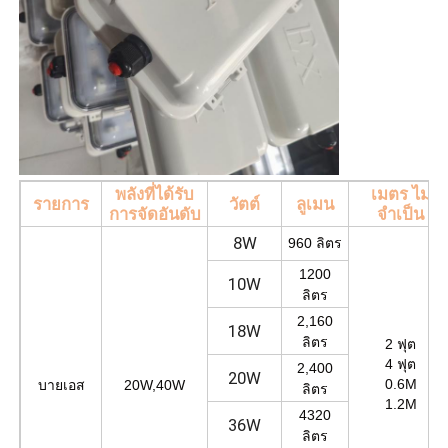
พลังที่ได้รับ
เมตร ไม่
รายการ
วัตต์
ลูเมน
การจัดอันดับ
จำเป็น
8W
960 ลิตร
1200
10W
ลิตร
2,160
18W
ลิตร
2 ฟุต
4 ฟุต
2,400
20W
0.6M
บายเอส
20W,40W
ลิตร
1.2M
4320
36W
ลิตร