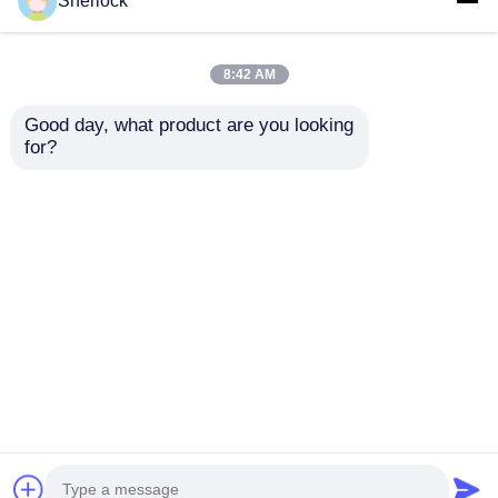
Sherlock
8:42 AM
Good day, what product are you looking 
for?
พลาสติกปกเพดาน 4FT
ไฟฉาย LED กันระเบิด
LED ระเบิดกันแสง
สําหรับพื้นที่อันตรายที่มี
หลอดหลอดหลอดหลอด
การก่อสร้างที่ยั่งยืน
หลอดหลอดหลอด
ส่งคำถาม
ส่งคำถาม
บ้าน
เกี่ยวกับเรา
ติดต่อเรา
Desktop Site
แผนผังเว็บไซต์
นโยบายความเป็นส่วนตัว
คุณภาพ
โคมไฟกันระเบิด
โรงงานในประเทศ
จีน.Copyright © 2026 Ningbo VivaTrade