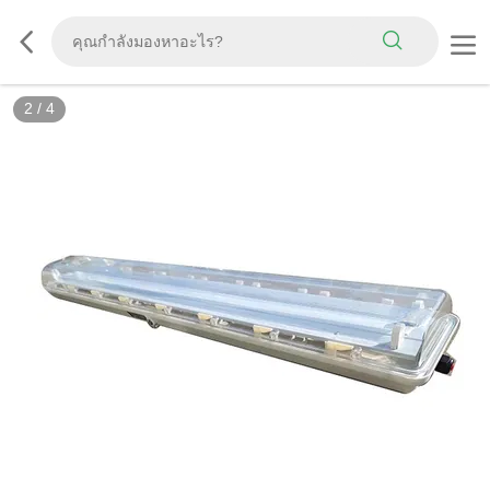
2
/
4