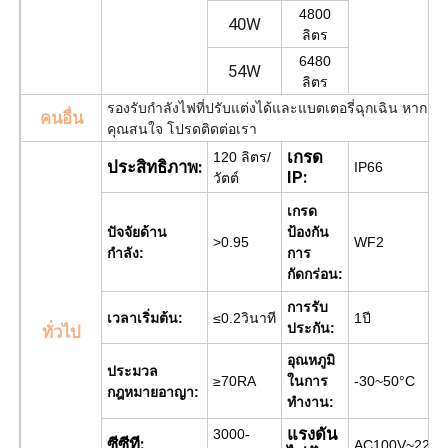
4800
40W
ลิตร
6480
54W
ลิตร
รองรับกำลังไฟที่ปรับแต่งได้และแบตเตอรี่ฉุกเฉิน หาก
คนอื่น
คุณสนใจ โปรดติดต่อเรา
เกรด
120 ลิตร/
ประสิทธิภาพ:
IP66
IP:
วัตต์
เกรด
ปัจจัยด้าน
ป้องกัน
>0.95
WF2
กำลัง:
การ
กัดกร่อน:
การรับ
เวลาเริ่มต้น:
≤0.2วินาที
1ปี
ประกัน:
ทั่วไป
อุณหภูมิ
ประมวล
≥70RA
ในการ
-30~50°C
กฎหมายอาญา:
ทำงาน:
แรงดัน
3000-
ซีซีที:
AC100V~220V