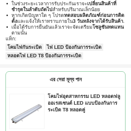
ในช่วงระยะเวลาการรับประกันเราจะ
เปลี่ยนสินค้าที่
ชำรุดในลำดับถัดไป
สำหรับปริมาณเล็กน้อย
หากเกิดปัญหาใด ๆ โปรด
ทดสอบผลิตภัณฑ์ก่อนการติด
ตั้ง
และแจ้งให้เราทราบภายใน
3 วันหลังจากได้รับสินค้า
.
เมื่อได้รับการยืนยันแล้วเราจะจัดเตรียม
โซลูชันทดแทน
ตามนั้น
แท็ก:
โคมไฟกันระเบิด
ไฟ LED ป้องกันการระเบิด
หลอดไฟ LED T8 ป้องกันการระเบิด
এর সেরা মূল্য পান
โคมไฟอุตสาหกรรม LED หลอดฟลู
ออเรสเซนต์ LED แบบป้องกันการ
ระเบิด T8 หลอดคู่