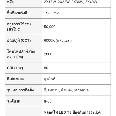
พลัง
2X18W, 2X22W, 2X36W, 2X40W
พื้นที่ฉายรังสี
15-30m2
อายุการใช้งาน
50,000
(ชั่วโมง)
อุณหภูมิ (CCT)
6000K (แสงแดด)
โคมไฟฟลักซ์ส่อง
2000
สว่าง (lm)
CRI (รา>)
80
สีเปล่งแสง
คูลไวท์
รูปแบบการติดตั้ง
จี้; เพดาน; กำแพง; เสาตอม่อ
ระดับ IP
IP66
หลอดไฟ LED T8 ป้องกันการระเบิด
,