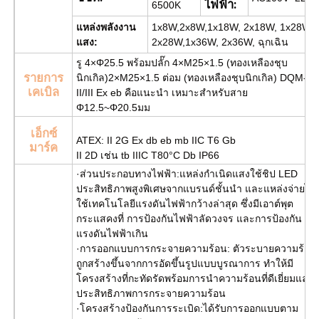
ไฟฟ้า:
6500K
แหล่งพลังงาน
1x8W,2x8W,1x18W, 2x18W, 1x28W,
แสง:
2x28W,1x36W, 2x36W, ฉุกเฉิน
รู 4×Φ25.5 พร้อมปลั๊ก 4×M25×1.5 (ทองเหลืองชุบ
รายการ
นิกเกิล)
2×M25×1.5 ต่อม (ทองเหลืองชุบนิกเกิล) DQM-
เคเบิล
II/III Ex eb คือ
แนะนำ เหมาะสำหรับสาย
Φ12.5~Φ20.5มม
เอ็กซ์
ATEX: II 2G Ex db eb mb IIC T6 Gb
มาร์ค
II 2D เช่น tb IIIC T80°C Db IP66
·ส่วนประกอบทางไฟฟ้า:แหล่งกำเนิดแสงใช้ชิป LED
ประสิทธิภาพสูงพิเศษจากแบรนด์ชั้นนำ และแหล่งจ่ายไฟ
ใช้เทคโนโลยีแรงดันไฟฟ้ากว้างล่าสุด ซึ่งมีเอาต์พุต
กระแสคงที่ การป้องกันไฟฟ้าลัดวงจร และการป้องกัน
แรงดันไฟฟ้าเกิน
·การออกแบบการกระจายความร้อน: ตัวระบายความร้อน
ถูกสร้างขึ้นจากการอัดขึ้นรูปแบบบูรณาการ ทำให้มี
โครงสร้างที่กะทัดรัดพร้อมการนำความร้อนที่ดีเยี่ยมและ
ประสิทธิภาพการกระจายความร้อน
·โครงสร้างป้องกันการระเบิด:ได้รับการออกแบบตาม