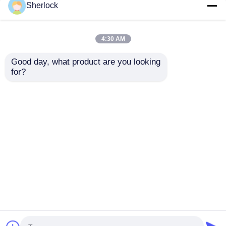
Sherlock
4:30 AM
Good day, what product are you looking 
for?
Lâmpada de tubo
Lâmpada de
fluorescente à prova
inundação LED à
de explosão de 4FT
prova de explosão
LED
para zonas perigosas
Enviar inquérito
Enviar inquérito
com construção
durável
Casa
Mapa do Site
Fale Conosco
Desktop Site
Mapa do Site
Política de Privacidade
Qualidade
Iluminação à prova de explosões
Fábrica da china.Copyright © 2026 Ningbo