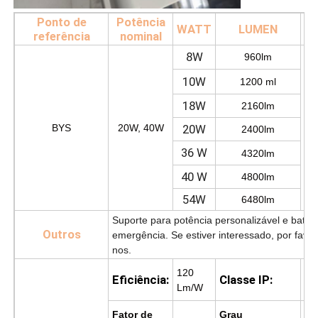
Ponto de
Potência
WATT
LUMEN
referência
nominal
O
8W
960lm
10W
1200 ml
18W
2160lm
BYS
20W, 40W
20W
2400lm
36 W
4320lm
40 W
4800lm
54W
6480lm
Suporte para potência personalizável e bater
Outros
emergência. Se estiver interessado, por favor
nos.
120
Eficiência:
Classe IP:
IP
Lm/W
Fator de
Grau