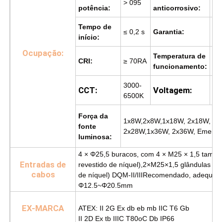
> 095
W
potência:
anticorrosivo:
Tempo de
≤ 0,2 s
Garantia:
1 
início:
Ocupação:
Temperatura de
CRI:
≥ 70RA
-3
funcionamento:
3000-
CCT:
Voltagem:
AC
6500K
Força da
1x8W,2x8W,1x18W, 2x18W, 1x
fonte
2x28W,1x36W, 2x36W, Emergê
luminosa:
4 × Φ25,5 buracos, com 4 × M25 × 1,5 tampõ
Entradas de
revestido de níquel),
2×M25×1,5 glândulas (lat
cabos
de níquel) DQM-II/III
Recomendado, adequado
Φ12.5~Φ20.5mm
EX-MARCA
ATEX: II 2G Ex db eb mb IIC T6 Gb
II 2D Ex tb IIIC T80oC Db IP66