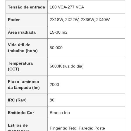
Tensão de entrada
100 VCA-277 VCA
Poder
2X18W, 2X22W, 2X36W, 2X40W
Área irradiada
15-30 m2
Vida útil de
50.000
trabalho (hora)
Temperatura
6000K (luz do dia)
(CCT)
Fluxo luminoso
2000
da lâmpada (lm)
IRC (Ra>)
80
Emitindo Cor
Branco frio
Estilos de
Pingente; Teto; Parede; Poste
montagem