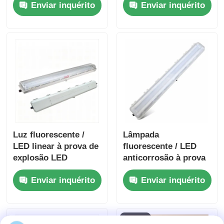
Enviar inquérito
Enviar inquérito
horas e design
alta tensão para áreas
resistente à corrosão
perigosas
Luz fluorescente /
Lâmpada
LED linear à prova de
fluorescente / LED
explosão LED
anticorrosão à prova
d&#39;água e à prova
Enviar inquérito
Enviar inquérito
de explosão da série
BYS