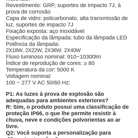
Revestimento: GRP, suportes de impacto 7J, à
prova de corrosão
Fábrica
Capa de vidro: policarbonato, alta transmissão de
luz, suportes de impacto 7J
Fixação exposta: aço inoxidável
Especificação da lâmpada: tubo da lâmpada LED
Controle de Qualidade
Potência da lâmpada:
2X18W, 2X22W, 2X36W, 2X40W
Fluxo luminoso nominal: 910~10300lm
Fale Conosco
Índice de reprodução de cores: ≥ 80
Temperatura da cor: 5000 K
Voltagem nominal:
Pedir um orçamento
100 ~ 277 V AC 50/60 Hz;
P1: As luzes à prova de explosão são
Iluminação à prova de explosões
adequadas para ambientes exteriores?
R: Sim, o produto possui uma classificação de
proteção IP66, o que lhe permite resistir à
Luz à prova de explosões do alarme
chuva, neve e condições polvorientas ao ar
livre.
Q2: Você suporta a personalização para
ventilador à prova de explosão