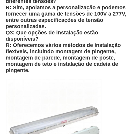
diferentes tensões?
R: Sim, apoiamos a personalização e podemos
fornecer uma gama de tensões de 100V a 277V,
Caixa à prova de explosão
entre outras especificações de tensão
personalizadas.
Q3: Que opções de instalação estão
interruptor à prova de explosão
disponíveis?
R: Oferecemos vários métodos de instalação
flexíveis, incluindo montagem de pingente,
Glândulas de cabo à prova de explosão
montagem de parede, montagem de poste,
montagem de teto e instalação de cadeia de
pingente.
tomada e soquete à prova de explosões