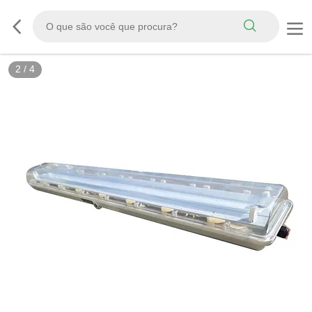
3
/
4