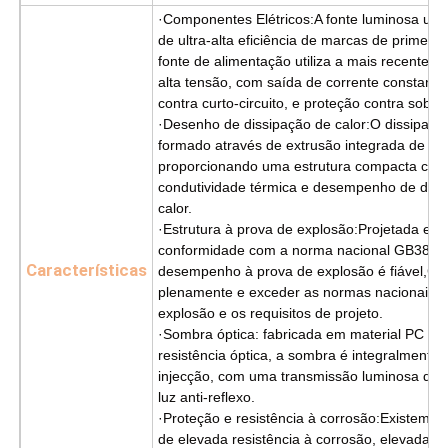
·Componentes Elétricos:A fonte luminosa util
de ultra-alta eficiência de marcas de primeira 
fonte de alimentação utiliza a mais recente t
alta tensão, com saída de corrente constante
contra curto-circuito, e proteção contra sobr
·Desenho de dissipação de calor:O dissipador
formado através de extrusão integrada de per
proporcionando uma estrutura compacta com
condutividade térmica e desempenho de diss
calor.
·Estrutura à prova de explosão:Projetada em e
conformidade com a norma nacional GB3836,
Características
desempenho à prova de explosão é fiável,Cu
plenamente e exceder as normas nacionais d
explosão e os requisitos de projeto.
·Sombra óptica: fabricada em material PC de 
resistência óptica, a sombra é integralmente
injecção, com uma transmissão luminosa de
luz anti-reflexo.
·Proteção e resistência à corrosão:Existem ca
de elevada resistência à corrosão, elevada