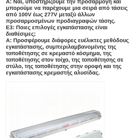
Α: Ναι, υποστηρίζουμε την προσαρμογή και
μπορούμε να παρέχουμε μια σειρά από τάσεις
από 100V έως 277V μεταξύ άλλων
Πυροσβεστικό κουτί
προσαρμοσμένων προδιαγραφών τάσης.
Ε3: Ποιες επιλογές εγκατάστασης είναι
διαθέσιμες;
αντιεκρηκτικός διακόπτης
Α: Προσφέρουμε διάφορες ευέλικτες μεθόδους
εγκατάστασης, συμπεριλαμβανομένης της
τοποθέτησης σε κρεμαστό κόσμημα, της
Πυροσβεστικά αδένες καλωδίων
τοποθέτησης στον τοίχο, της τοποθέτησης σε
στύλο, της τοποθέτησης στην οροφή και της
εγκατάστασης κρεμαστής αλυσίδας.
explosionproof βούλωμα και υποδοχή