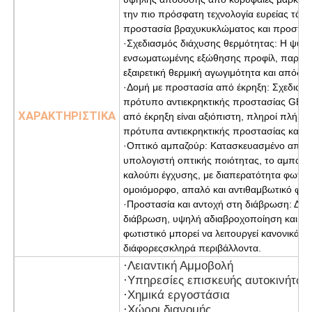
την πιο πρόσφατη τεχνολογία ευρείας τάση
προστασία βραχυκυκλώματος και προστασ
·Σχεδιασμός διάχυσης θερμότητας: Η ψύκτ
ενσωματωμένης εξώθησης προφίλ, παρέχο
εξαιρετική θερμική αγωγιμότητα και απόδ
·Δομή με προστασία από έκρηξη: Σχεδιασμ
πρότυπο αντιεκρηκτικής προστασίας GB3
ΧΑΡΑΚΤΗΡΙΣΤΙΚΑ
από έκρηξη είναι αξιόπιστη, πληροί πλήρως
πρότυπα αντιεκρηκτικής προστασίας και τι
·Οπτικό αμπαζούρ: Κατασκευασμένο από υ
υπολογιστή οπτικής ποιότητας, το αμπαζο
καλούπι έγχυσης, με διαπερατότητα φωτό
ομοιόμορφο, απαλό και αντιθαμβωτικό φως
·Προστασία και αντοχή στη διάβρωση: Δια
διάβρωση, υψηλή αδιαβροχοποίηση και υψ
φωτιστικό μπορεί να λειτουργεί κανονικά γ
διάφορες
σκληρά περιβάλλοντα.
·
Λειαντική Αμμοβολή
·
Υπηρεσίες επισκευής αυτοκινήτων
·
Χημικά εργοστάσια
·
Χώροι διανομής