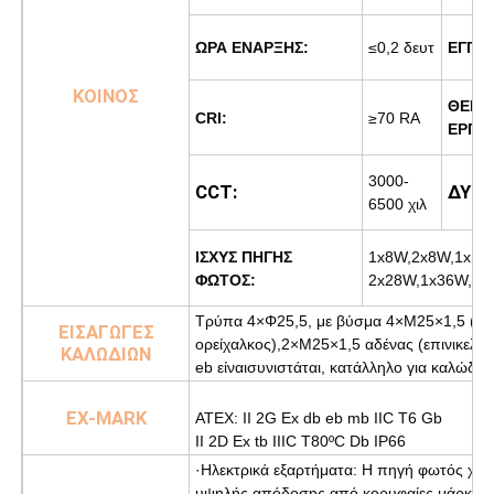
ΩΡΑ ΕΝΑΡΞΗΣ:
≤0,2 δευτ
ΕΓΓΥΗ
ΚΟΙΝΟΣ
ΘΕΡΜ
CRI:
≥70 RA
ΕΡΓΑΣ
3000-
CCT:
ΔΥΝΑ
6500 χιλ
ΙΣΧΥΣ ΠΗΓΗΣ
1x8W,2x8W,1x18W
ΦΩΤΟΣ:
2x28W,1x36W, 2x
Τρύπα 4×Φ25,5, με βύσμα 4×M25×1,5 (επ
ΕΙΣΑΓΩΓΕΣ
ορείχαλκος),
2×M25×1,5 αδένας (επινικελωμ
ΚΑΛΩΔΙΩΝ
eb είναι
συνιστάται, κατάλληλο για καλώδ
EX-MARK
ATEX: II 2G Ex db eb mb IIC T6 Gb
II 2D Ex tb IIIC T80ºC Db IP66
·Ηλεκτρικά εξαρτήματα: Η πηγή φωτός χρησ
υψηλής απόδοσης από κορυφαίες μάρκες κα