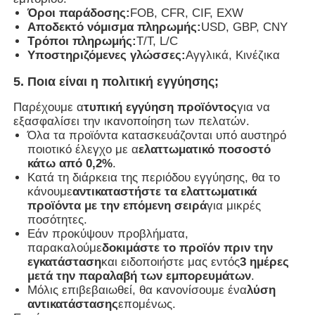
Όροι παράδοσης:
FOB, CFR, CIF, EXW
Αποδεκτό νόμισμα πληρωμής:
USD, GBP, CNY
Τρόποι πληρωμής:
T/T, L/C
Υποστηριζόμενες γλώσσες:
Αγγλικά, Κινέζικα
5. Ποια είναι η πολιτική εγγύησης;
Παρέχουμε α
τυπική εγγύηση προϊόντος
για να
εξασφαλίσει την ικανοποίηση των πελατών.
Όλα τα προϊόντα κατασκευάζονται υπό αυστηρό
ποιοτικό έλεγχο με α
ελαττωματικό ποσοστό
κάτω από 0,2%
.
Κατά τη διάρκεια της περιόδου εγγύησης, θα το
κάνουμε
αντικαταστήστε τα ελαττωματικά
προϊόντα με την επόμενη σειρά
για μικρές
ποσότητες.
Εάν προκύψουν προβλήματα,
παρακαλούμε
δοκιμάστε το προϊόν πριν την
εγκατάσταση
και ειδοποιήστε μας εντός
3 ημέρες
μετά την παραλαβή των εμπορευμάτων
.
Μόλις επιβεβαιωθεί, θα κανονίσουμε ένα
λύση
αντικατάστασης
επομένως.