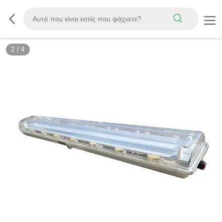
2
/
4