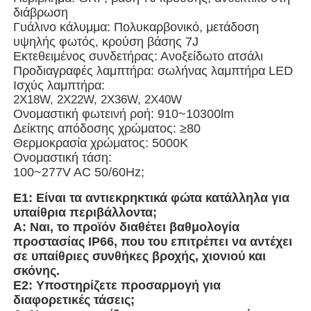
διάβρωση
Γυάλινο κάλυμμα: Πολυκαρβονικό, μετάδοση
Γύρος εργοστασίων
υψηλής φωτός, κρούση βάσης 7J
Εκτεθειμένος συνδετήρας: Ανοξείδωτο ατσάλι
Προδιαγραφές λαμπτήρα: σωλήνας λαμπτήρα LED
Ποιοτικός έλεγχος
Ισχύς λαμπτήρα:
2X18W, 2X22W, 2X36W, 2X40W
Ονομαστική φωτεινή ροή: 910~10300lm
Δείκτης απόδοσης χρώματος: ≥80
επαφή
Θερμοκρασία χρώματος: 5000K
Ονομαστική τάση:
100~277V AC 50/60Hz;
Ζητήστε ένα απόσπασμα
Ε1: Είναι τα αντιεκρηκτικά φώτα κατάλληλα για
υπαίθρια περιβάλλοντα;
Explosionproof φωτισμός
Α: Ναι, το προϊόν διαθέτει βαθμολογία
προστασίας IP66, που του επιτρέπει να αντέχει
σε υπαίθριες συνθήκες βροχής, χιονιού και
Explosionproof φως συναγερμών
σκόνης.
Ε2: Υποστηρίζετε προσαρμογή για
διαφορετικές τάσεις;
ανεμιστήρας με προστασία από έκρηξη