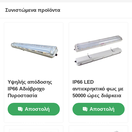
Συνιστώμενα προϊόντα
Υψηλής απόδοσης
IP66 LED
IP66 Αδιάβροχο
αντιεκρηκτικό φως με
Πυροστασία
50000 ώρες διάρκεια
Εκρήξεων Φως LED
ζωής και ευρεία τάση
Αποστολή
Αποστολή
με 50000 ώρες ζωής
100-277 VAC για
και ανθεκτικό στη
επικίνδυνες περιοχές
ερώτησης
ερώτησης
διάβρωση σχεδιασμό