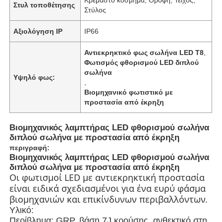
Στυλ τοποθέτησης
Στύλος
Αξιολόγηση IP
IP66
Αντιεκρηκτικό φως σωλήνα LED T8
,
Φωτισμός φθορισμού LED διπλού
σωλήνα
Υψηλό φως:
,
Βιομηχανικό φωτιστικό με
προστασία από έκρηξη
Βιομηχανικός λαμπτήρας LED φθορισμού σωλήνα
διπλού σωλήνα με προστασία από έκρηξη
περιγραφή:
Αρχική Σελίδα
Βιομηχανικός λαμπτήρας LED φθορισμού σωλήνα
διπλού σωλήνα με προστασία από έκρηξη
Οι φωτισμοί LED με αντιεκρηκτική προστασία
είναι ειδικά σχεδιασμένοι για ένα ευρύ φάσμα
Προϊόντα
βιομηχανιών και επικίνδυνων περιβαλλόντων.
Υλικό:
Σχετικά με εμάς
Περίβλημα: GRP, βάση 7J κρούσης, ανθεκτικό στη