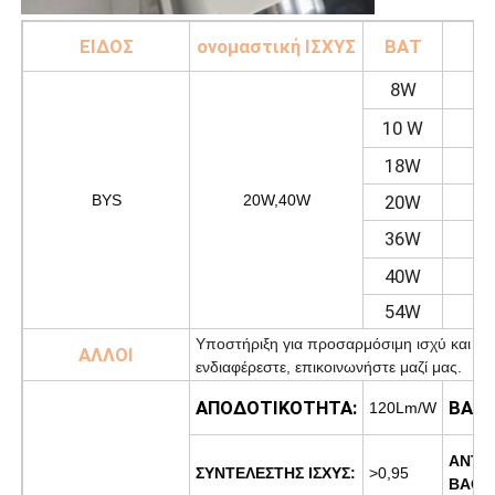
Μ
ΕΙΔΟΣ
ονομαστική ΙΣΧΥΣ
ΒΑΤ
Φ
8W
10 W
18W
BYS
20W,40W
20W
36W
40W
54W
Υποστήριξη για προσαρμόσιμη ισχύ και μπ
ΑΛΛΟΙ
ενδιαφέρεστε, επικοινωνήστε μαζί μας.
ΑΠΟΔΟΤΙΚΟΤΗΤΑ:
ΒΑΘΜ
120Lm/W
ΑΝΤΙ
ΣΥΝΤΕΛΕΣΤΗΣ ΙΣΧΥΣ:
>0,95
ΒΑΘΜ