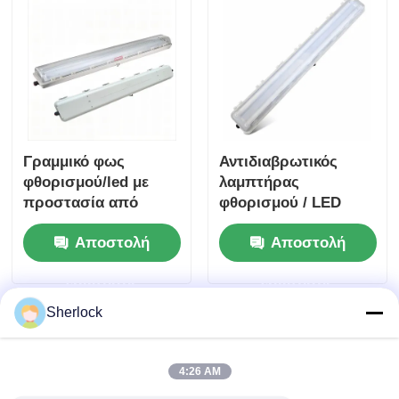
Γραμμικό φως
Αντιδιαβρωτικός
φθορισμού/led με
λαμπτήρας
προστασία από
φθορισμού / LED
έκρηξη
σειράς BYS
Αποστολή
Αποστολή
ερώτησης
ερώτησης
Sherlock
4:26 AM