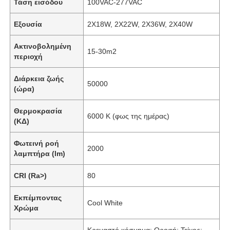
Τάση εισόδου
100VAC-277VAC
Εξουσία
2X18W, 2X22W, 2X36W, 2X40W
Ακτινοβολημένη
15-30m2
περιοχή
Διάρκεια ζωής
50000
(ώρα)
Θερμοκρασία
6000 K (φως της ημέρας)
(ΚΔ)
Φωτεινή ροή
2000
λαμπτήρα (lm)
CRI (Ra>)
80
Εκπέμποντας
Cool White
Χρώμα
Κρεμαστό κόσμημα; Οροφή; Τείχος;