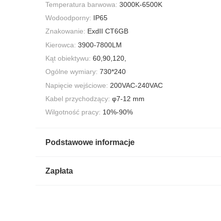
Temperatura barwowa:
3000K-6500K
Wodoodporny:
IP65
Znakowanie:
ExdII CT6GB
Kierowca:
3900-7800LM
Kąt obiektywu:
60,90,120,
Ogólne wymiary:
730*240
Napięcie wejściowe:
200VAC-240VAC
Kabel przychodzący:
φ7-12 mm
Wilgotność pracy:
10%-90%
Podstawowe informacje
Zapłata