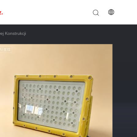
z.
j Konstrukcji