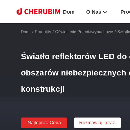
Dom
O Nas
Pro
Dom
/
Produkty
/
Oświetlenie Przeciwwybuchowe
/
Światł
Światło reflektorów LED do 
obszarów niebezpiecznych o
konstrukcji
Najlepsza Cena
Rozmawiaj Teraz.