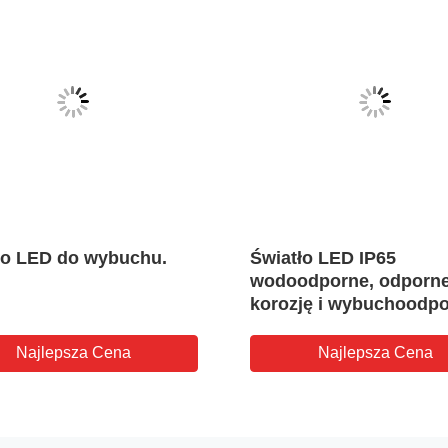
ło LED do wybuchu.
Światło LED IP65
wodoodporne, odporne
korozję i wybuchoodpo
certyfikatem Ex d IIC T
obszarów niebezpiecz
Najlepsza Cena
Najlepsza Cena