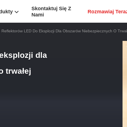
Skontaktuj Się Z
dukty
Rozmawiaj Tera
Nami
o Reflektorów LED Do Eksplozji Dla Obszarów Niebezpiecznych O Trwałe
eksplozji dla
 trwałej