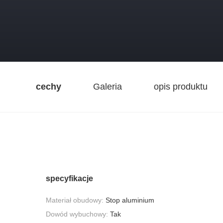
cechy
Galeria
opis produktu
specyfikacje
Materiał obudowy:
Stop aluminium
Dowód wybuchowy:
Tak