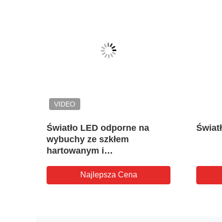
VIDEO
oof
Światło LED odporne na
Świat
wybuchy ze szkłem
1 i 2
hartowanym i
antykorozyjnym dla
niebezpiecznych stref
Najlepsza Cena
przemysłowych