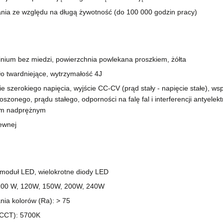
ania ze względu na długą żywotność (do 100 000 godzin pracy)
nium bez miedzi, powierzchnia powlekana proszkiem, żółta
ło twardniejące, wytrzymałość 4J
e szerokiego napięcia, wyjście CC-CV (prąd stały - napięcie stałe), ws
oszonego, prądu stałego, odporności na falę fal i interferencji antyel
em nadprężnym
zewnej
: moduł LED, wielokrotne diody LED
100 W, 120W, 150W, 200W, 240W
ia kolorów (Ra): > 75
(CCT): 5700K