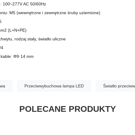
e: 100~277V AC 50/60Hz
eniu: M5 (wewnętrzne i zewnętrzne śruby uziemione)
6
 mm2 (L+N+PE)
wytu, rodzaj stały, światło uliczne
/4
 kable: Φ9·14 mm
owa
Przeciwwybuchowa lampa LED
Światło przeci
POLECANE PRODUKTY