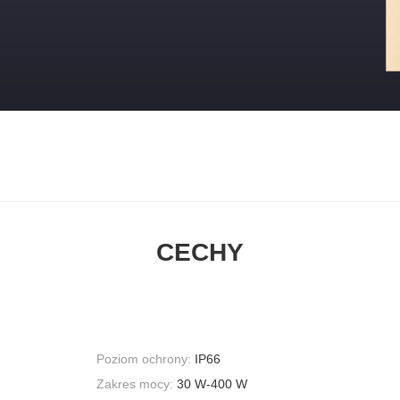
CECHY
Poziom ochrony:
IP66
Zakres mocy:
30 W-400 W