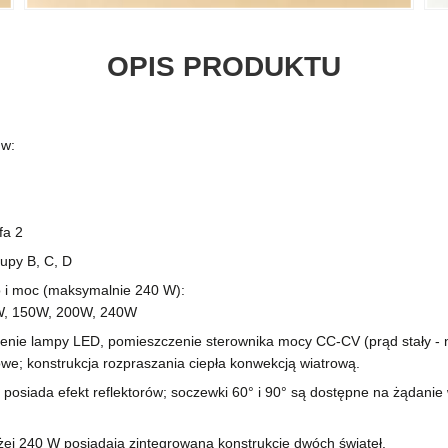
OPIS PRODUKTU
 w:
efa 2
rupy B, C, D
o i moc (maksymalnie 240 W):
W, 150W, 200W, 240W
nie lampy LED, pomieszczenie sterownika mocy CC-CV (prąd stały - na
e; konstrukcja rozpraszania ciepła konwekcją wiatrową.
posiada efekt reflektorów; soczewki 60° i 90° są dostępne na żądanie 
ej 240 W posiadają zintegrowaną konstrukcję dwóch świateł.