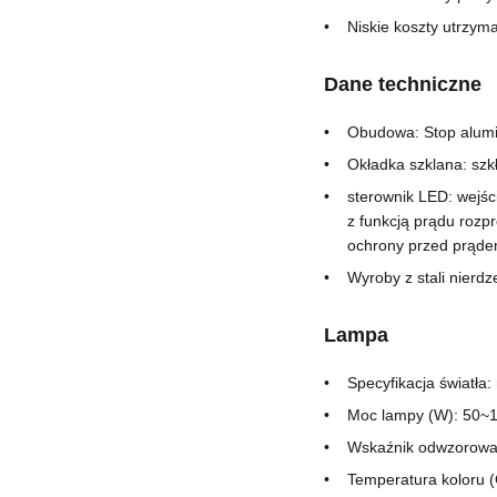
Niskie koszty utrzym
Dane techniczne
Obudowa: Stop alumi
Okładka szklana: szk
sterownik LED: wejści
z funkcją prądu rozpr
ochrony przed prąd
Wyroby z stali nierd
Lampa
Specyfikacja światła
Moc lampy (W): 50~
Wskaźnik odwzorowan
Temperatura koloru 