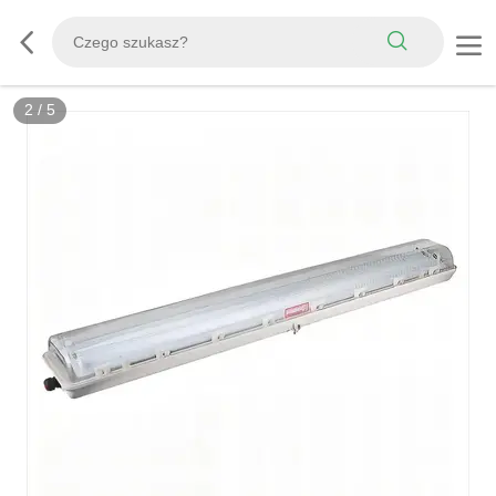
2
/
5