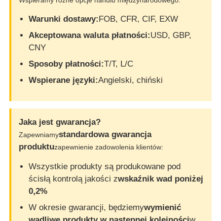
Warunki dostawy:
FOB, CFR, CIF, EXW
Akceptowana waluta płatności:
USD, GBP,
CNY
Sposoby płatności:
T/T, L/C
Wspierane języki:
Angielski, chiński
Jaka jest gwarancja?
standardowa gwarancja
Zapewniamy
produktu
zapewnienie zadowolenia klientów:
Wszystkie produkty są produkowane pod
ścisłą kontrolą jakości z
wskaźnik wad poniżej
0,2%
W okresie gwarancji, będziemy
wymienić
wadliwe produkty w następnej kolejności
w