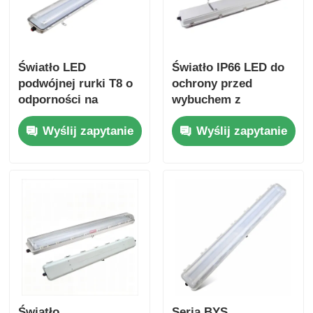
Światło LED
Światło IP66 LED do
podwójnej rurki T8 o
ochrony przed
odporności na
wybuchem z
wybuchy
żywotnością 50000
Wyślij zapytanie
Wyślij zapytanie
godzin i szerokim
napięciem 100-
277VAC dla obszarów
niebezpiecznych
Światło
Seria BYS