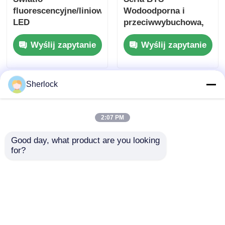
fluorescencyjne/liniowe
Wodoodporna i
LED
przeciwwybuchowa,
przeciwwybuchowe
antykorozyjna lampa
Wyślij zapytanie
Wyślij zapytanie
LED
fluorescencyjna/LED
Sherlock
2:07 PM
Good day, what product are you looking 
for?
Plastikowy sufit
Światło reflektorów
pokrywający 4FT LED
LED do eksplozji dla
Light/LED Lamp
obszarów
niebezpiecznych o
Wyślij zapytanie
Wyślij zapytanie
trwałej konstrukcji