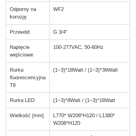
Odporny na
WF2
korozję
Przewód
G 3/4"
Napięcie
100-277VAC, 50-60Hz
wejściowe
Rurka
(1~3)*18Watt / (1~3)*36Watt
fluorescencyjna
T8
Rurka LED
(1~3)*8Watt / (1~3)*18Watt
Wielkość [mm]
L770* W208*H120 / L1380*
W208*H120