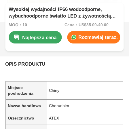
Wysokiej wydajności IP66 wodoodporne,
wybuchoodporne światło LED z żywotnością
50000 godzin i konstrukcją odporną na korozję
MOQ：10
Cena：US$35.00-40.00
Rozmawiaj teraz.
Najlepsza cena
OPIS PRODUKTU
Miejsce
Chiny
pochodzenia
Nazwa handlowa
Cherunbim
Orzecznictwo
ATEX