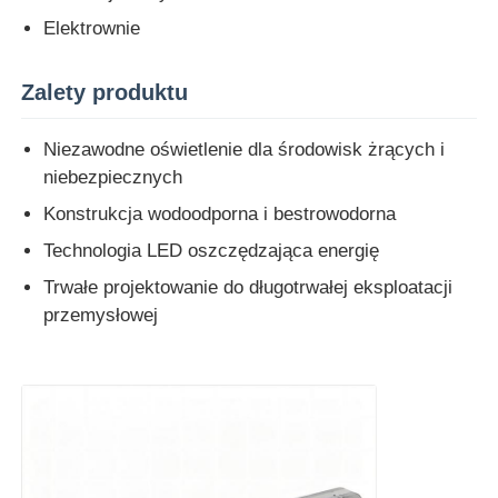
Elektrownie
Wycieczka po fabryce
Zalety produktu
Kontrola jakości
Niezawodne oświetlenie dla środowisk żrących i
niebezpiecznych
Skontaktuj się z nami
Konstrukcja wodoodporna i bestrowodorna
Technologia LED oszczędzająca energię
Poprosić o wycenę
Trwałe projektowanie do długotrwałej eksploatacji
przemysłowej
Oświetlenie przeciwwybuchowe
Lampka alarmowa przeciwwybuchowa
wentylator przeciwwybuchowy