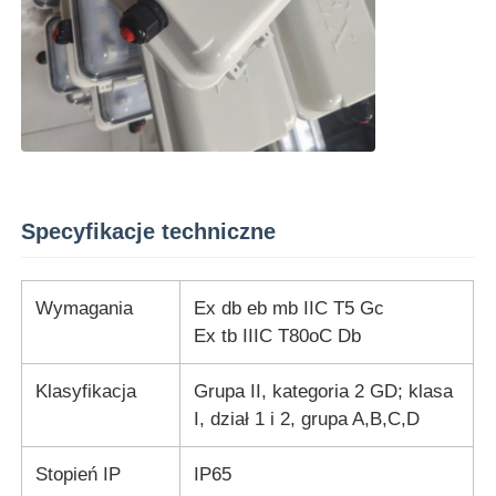
Specyfikacje techniczne
Wymagania
Ex db eb mb IIC T5 Gc
Ex tb IIIC T80oC Db
Klasyfikacja
Grupa II, kategoria 2 GD; klasa
I, dział 1 i 2, grupa A,B,C,D
Stopień IP
IP65