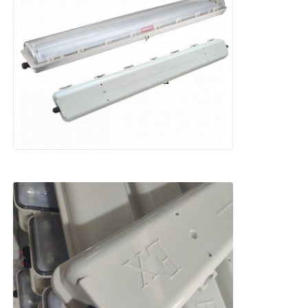
Explosion Proof Box
wyłącznik przeciwwybuchowy
Glandy kablowe zabezpieczone przed wybuchem
wtyczka i gniazdo przeciwwybuchowe