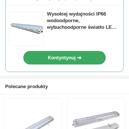
Wysokiej wydajności IP66
wodoodporne,
wybuchoodporne światło LED z
żywotnością 50000 godzin i
konstrukcją odporną na korozję
Kontyntynuj
Polecane produkty