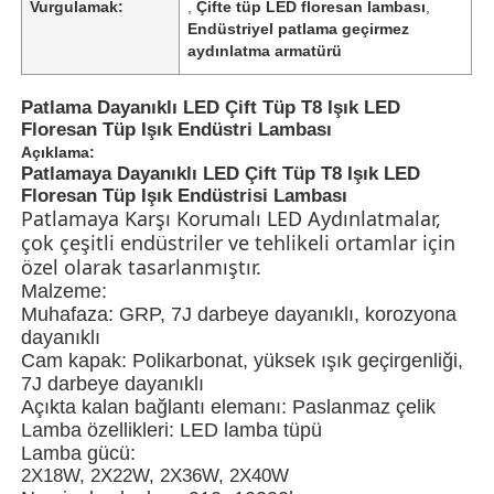
Vurgulamak:
,
Çifte tüp LED floresan lambası
,
Endüstriyel patlama geçirmez
aydınlatma armatürü
Patlama Dayanıklı LED Çift Tüp T8 Işık LED
Floresan Tüp Işık Endüstri Lambası
Açıklama:
Patlamaya Dayanıklı LED Çift Tüp T8 Işık LED
Floresan Tüp Işık Endüstrisi Lambası
Patlamaya Karşı Korumalı LED Aydınlatmalar,
çok çeşitli endüstriler ve tehlikeli ortamlar için
özel olarak tasarlanmıştır.
Malzeme:
Muhafaza: GRP, 7J darbeye dayanıklı, korozyona
dayanıklı
Ana sayfa
Cam kapak: Polikarbonat, yüksek ışık geçirgenliği,
7J darbeye dayanıklı
Açıkta kalan bağlantı elemanı: Paslanmaz çelik
Ürünler
Lamba özellikleri: LED lamba tüpü
Lamba gücü:
2X18W, 2X22W, 2X36W, 2X40W
Hakkımızda