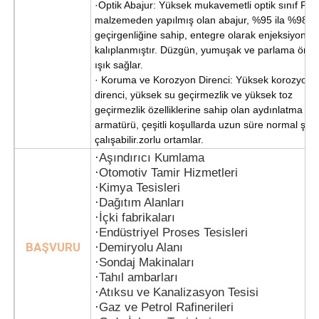
·Optik Abajur: Yüksek mukavemetli optik sınıf PC
malzemeden yapılmış olan abajur, %95 ila %98 ış
geçirgenliğine sahip, entegre olarak enjeksiyonla
kalıplanmıştır. Düzgün, yumuşak ve parlama önley
ışık sağlar.
· Koruma ve Korozyon Direnci: Yüksek korozyon
direnci, yüksek su geçirmezlik ve yüksek toz
geçirmezlik özelliklerine sahip olan aydınlatma
armatürü, çeşitli koşullarda uzun süre normal şeki
çalışabilir.
zorlu ortamlar.
·
Aşındırıcı Kumlama
·
Otomotiv Tamir Hizmetleri
·
Kimya Tesisleri
·
Dağıtım Alanları
·
İçki fabrikaları
·
Endüstriyel Proses Tesisleri
BAŞVURU
·
Demiryolu Alanı
·
Sondaj Makinaları
·
Tahıl ambarları
·
Atıksu ve Kanalizasyon Tesisi
·
Gaz ve Petrol Rafinerileri