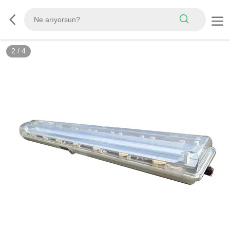
2
/
4