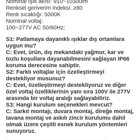
Nominal ışık akısı: 910~10300lm
Renksel geriverim indeksi: ≥80
Renk sıcaklığı: 5000K
Fabrika turu
Nominal voltaj:
100~277V AC 50/60Hz;
Kalite kontrol
S1: Patlamaya dayanıklı ışıklar dış ortamlara
uygun mu?
C: Evet, ürün, dış mekandaki yağmur, kar ve
Bize ulaşın
tozlu koşullara dayanabilmesini sağlayan IP66
koruma derecesine sahiptir.
S2: Farklı voltajlar için özelleştirmeyi
Teklif isteği
destekliyor musunuz?
C: Evet, özelleştirmeyi destekliyoruz ve diğer
özel voltaj özelliklerinin yanı sıra 100V ile 277V
Patlama Korumalı Aydınlatma
arasında bir voltaj aralığı sağlayabiliriz.
S3: Hangi kurulum seçenekleri mevcut?
C: Sarkıt montajı, duvara montaj, direğe montaj,
Patlamaya Dayanıklı Alarm Işığı
tavana montaj ve askılı zincir kurulumu dahil
olmak üzere çeşitli esnek kurulum yöntemleri
sunuyoruz.
patlamaya dayanıklı fan