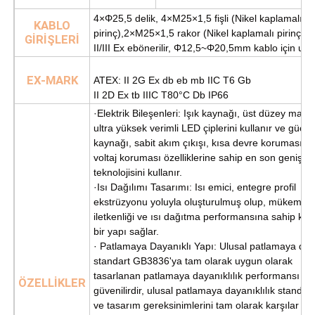
4×Φ25,5 delik, 4×M25×1,5 fişli (Nikel kaplamalı
KABLO
pirinç),
2×M25×1,5 rakor (Nikel kaplamalı pirinç)
GİRİŞLERİ
II/III Ex eb
önerilir, Φ12,5~Φ20,5mm kablo için uy
EX-MARK
ATEX: II 2G Ex db eb mb IIC T6 Gb
II 2D Ex tb IIIC T80°C Db IP66
·Elektrik Bileşenleri: Işık kaynağı, üst düzey marka
ultra yüksek verimli LED çiplerini kullanır ve güç
kaynağı, sabit akım çıkışı, kısa devre koruması ve
voltaj koruması özelliklerine sahip en son geniş vo
teknolojisini kullanır.
·Isı Dağılımı Tasarımı: Isı emici, entegre profil
ekstrüzyonu yoluyla oluşturulmuş olup, mükemmel
iletkenliği ve ısı dağıtma performansına sahip ko
bir yapı sağlar.
· Patlamaya Dayanıklı Yapı: Ulusal patlamaya day
standart GB3836'ya tam olarak uygun olarak
tasarlanan patlamaya dayanıklılık performansı
ÖZELLİKLER
güvenilirdir, ulusal patlamaya dayanıklılık standart
ve tasarım gereksinimlerini tam olarak karşılar ve