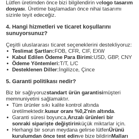
Lütfen üretimden önce bizi bilgilendirin ve
logo tasarım
dosyası
. Üretime başlamadan önce nihai tasarımı
sizinle teyit edeceğiz.
4. Hangi hizmetleri ve ticaret koşullarını
sunuyorsunuz?
Çeşitli uluslararası ticaret seçeneklerini destekliyoruz:
Teslimat Şartları:
FOB, CFR, CIF, EXW
Kabul Edilen Ödeme Para Birimi:
USD, GBP, CNY
Ödeme Yöntemleri:
T/T, L/C
Desteklenen Diller:
İngilizce, Çince
5. Garanti politikası nedir?
Biz bir sağlıyoruz
standart ürün garantisi
müşteri
memnuniyetini sağlamaktır.
Tüm ürünler sıkı kalite kontrol altında
üretilmektedir.
kusur oranı %0,2'nin altında
.
Garanti süresi boyunca,
Arızalı ürünleri bir
sonraki siparişte değiştirin
küçük miktarlar için.
Herhangi bir sorun meydana gelirse lütfen
Ürünü
kurulumdan önce test edin
ve bize bildirin
Malları