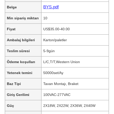
BYS.pdf
Belge
Min sipariş miktarı
10
Fiyat
US$35.00-40.00
Ambalaj bilgileri
Karton/paletler
Teslim süresi
5-9gün
Ödeme koşulları
L/C,T/T,Western Union
Yetenek temini
50000set/Ay
Baz Tipi
Tavan Montajı, Braket
Giriş Gerilimi
100VAC-277VAC
Güç
2X18W, 2X22W, 2X36W, 2X40W