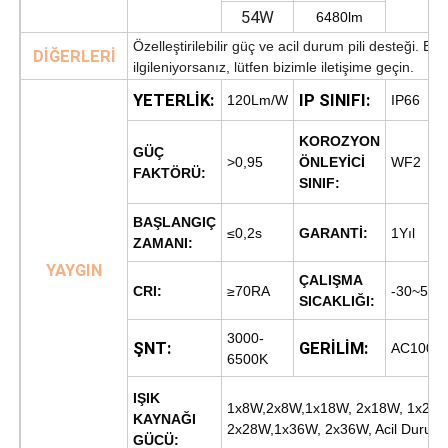
54W
6480lm
Özelleştirilebilir güç ve acil durum pili desteği. Eğe
DİĞERLERİ
ilgileniyorsanız, lütfen bizimle iletişime geçin.
YETERLİK:
IP SINIFI:
120Lm/W
IP66
KOROZYON
GÜÇ
>0,95
ÖNLEYİCİ
WF2
FAKTÖRÜ:
SINIF:
BAŞLANGIÇ
≤0,2s
GARANTİ:
1Yıl
ZAMANI:
YAYGIN
ÇALIŞMA
CRI:
≥70RA
-30~50°
SICAKLIĞI:
3000-
ŞNT:
GERİLİM:
AC100V
6500K
IŞIK
1x8W,2x8W,1x18W, 2x18W, 1x28W
KAYNAĞI
2x28W,1x36W, 2x36W, Acil Durum
GÜCÜ: