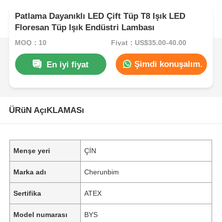
Patlama Dayanıklı LED Çift Tüp T8 Işık LED
Floresan Tüp Işık Endüstri Lambası
MOQ：10
Fiyat：US$35.00-40.00
Şimdi konuşalım.
En iyi fiyat
ÜRüN AçıKLAMASı
Menşe yeri
ÇİN
Marka adı
Cherunbim
Sertifika
ATEX
Model numarası
BYS