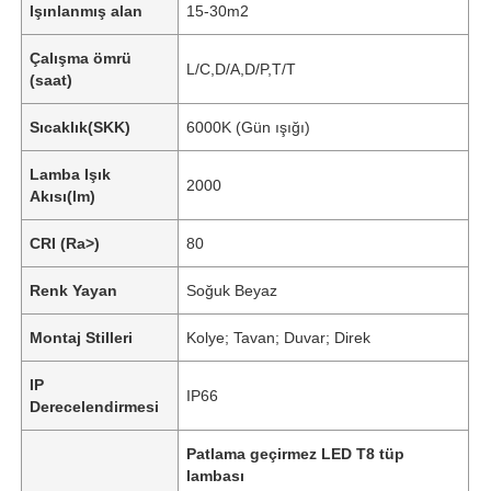
Işınlanmış alan
15-30m2
Çalışma ömrü
L/C,D/A,D/P,T/T
(saat)
Sıcaklık(SKK)
6000K (Gün ışığı)
Lamba Işık
2000
Akısı(lm)
CRI (Ra>)
80
Renk Yayan
Soğuk Beyaz
Montaj Stilleri
Kolye; Tavan; Duvar; Direk
IP
IP66
Derecelendirmesi
Patlama geçirmez LED T8 tüp
lambası