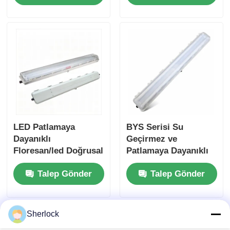
Korozyona Dirençli
Voltaj
Tasarım
LED Patlamaya
BYS Serisi Su
Dayanıklı
Geçirmez ve
Floresan/led Doğrusal
Patlamaya Dayanıklı
Işık
Korozyon Önleyici
Talep Gönder
Talep Gönder
Floresan / LED Lamba
Sherlock