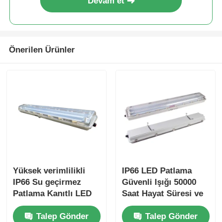
Devam et
Önerilen Ürünler
Yüksek verimlilikli
IP66 LED Patlama
IP66 Su geçirmez
Güvenli Işığı 50000
Patlama Kanıtlı LED
Saat Hayat Süresi ve
Işık 50000 Saatlik
Tehlikeli Alanlar için
Talep Gönder
Talep Gönder
Yaşam Süresi ve
100-277VAC Geniş