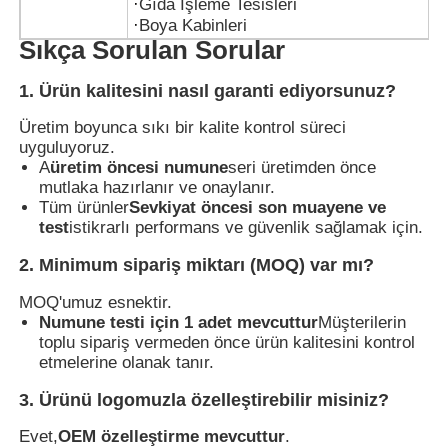
·
Gıda İşleme Tesisleri
·
Boya Kabinleri
Sıkça Sorulan Sorular
1. Ürün kalitesini nasıl garanti ediyorsunuz?
Üretim boyunca sıkı bir kalite kontrol süreci
uyguluyoruz.
A
üretim öncesi numune
seri üretimden önce
mutlaka hazırlanır ve onaylanır.
Tüm ürünler
Sevkiyat öncesi son muayene ve
test
istikrarlı performans ve güvenlik sağlamak için.
2. Minimum sipariş miktarı (MOQ) var mı?
MOQ'umuz esnektir.
Numune testi için 1 adet mevcuttur
Müşterilerin
toplu sipariş vermeden önce ürün kalitesini kontrol
etmelerine olanak tanır.
3. Ürünü logomuzla özelleştirebilir misiniz?
Evet,
OEM özelleştirme mevcuttur
.