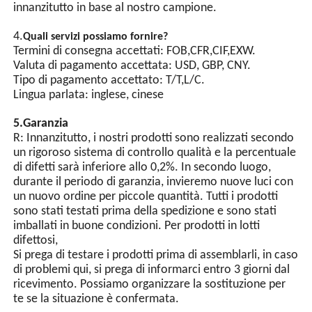
dell'interruttore a luce,
innanzitutto in base al nostro campione.
dotato di chip integrato e
circuiti di protezione
4.
Quali servizi possiamo fornire?
multipli. Il lampeggio
Termini di consegna accettati: FOB,CFR,CIF,EXW.
sincrono di più lampade
Valuta di pagamento accettata: USD, GBP, CNY.
può essere ottenuto tramite
Tipo di pagamento accettato: T/T,L/C.
linee di segnale di
Lingua parlata: inglese, cinese
sincronizzazione.
5.Garanzia
R: Innanzitutto, i nostri prodotti sono realizzati secondo
un rigoroso sistema di controllo qualità e la percentuale
di difetti sarà inferiore allo 0,2%. In secondo luogo,
durante il periodo di garanzia, invieremo nuove luci con
un nuovo ordine per piccole quantità. Tutti i prodotti
sono stati testati prima della spedizione e sono stati
imballati in buone condizioni. Per prodotti in lotti
difettosi,
Si prega di testare i prodotti prima di assemblarli, in caso
di problemi qui, si prega di informarci entro 3 giorni dal
ricevimento. Possiamo organizzare la sostituzione per
te se la situazione è confermata.