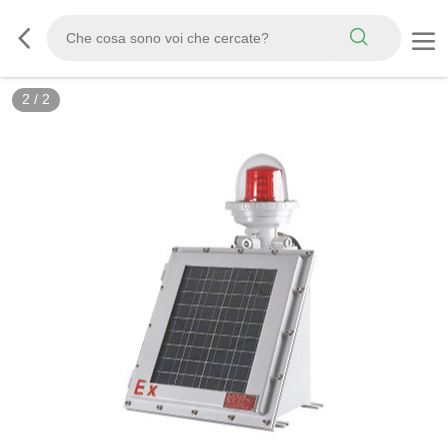
2
/
2