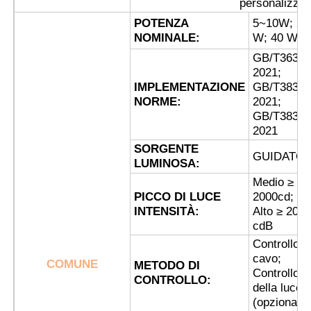
personalizzabi
POTENZA
5~10W; 20
NOMINALE:
W; 40 W
Fatory Tour
GB/T3638.
2021;
Controllo di qualità
IMPLEMENTAZIONE
GB/T3836.
NORME:
2021;
GB/T3836.
Contattaci
2021
SORGENTE
GUIDATO
LUMINOSA:
Richiedere un preventivo
Medio ≥
PICCO DI LUCE
2000cd;
INTENSITÀ:
Alto ≥ 20.0
Illuminazione protetta contro le esplosioni
cdB
Controllo v
cavo;
Luce protetta contro le esplosioni dell'allarme
COMUNE
METODO DI
Controllo
CONTROLLO:
della luce
(opzionale)
ventilatore antideflagrante