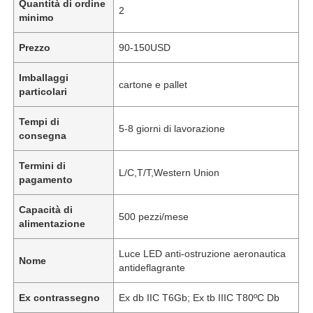
Quantità di ordine
2
minimo
Prezzo
90-150USD
Imballaggi
cartone e pallet
particolari
Tempi di
5-8 giorni di lavorazione
consegna
Termini di
L/C,T/T,Western Union
pagamento
Capacità di
500 pezzi/mese
alimentazione
Luce LED anti-ostruzione aeronautica
Nome
antideflagrante
Ex contrassegno
Ex db IIC T6Gb; Ex tb IIIC T80ºC Db