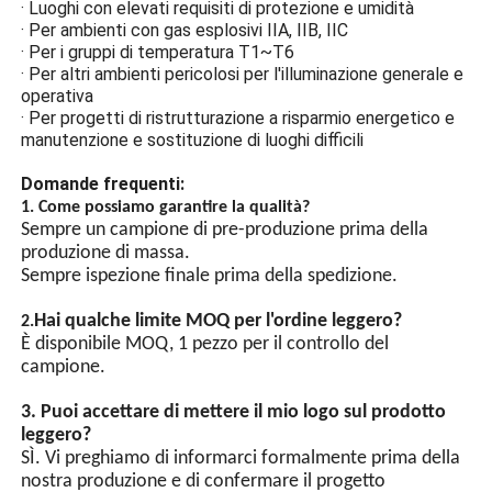
· Luoghi con elevati requisiti di protezione e umidità
impedisce alle scintille
· Per ambienti con gas esplosivi IIA, IIB, IIC
dell'arco elettrico di entrare
· Per i gruppi di temperatura T1~T6
in contatto con gas
· Per altri ambienti pericolosi per l'illuminazione generale e
infiammabili e causare
operativa
esplosioni.
· Per progetti di ristrutturazione a risparmio energetico e
Design a risparmio
manutenzione e sostituzione di luoghi difficili
energetico
Domande frequenti:
Perline per lampada a LED
1. Come possiamo garantire la qualità?
ad alta luminosità, le perline
Sempre un campione di pre-produzione prima della
per lampada a risparmio
produzione di massa.
energetico con chip LED
Sempre ispezione finale prima della spedizione.
hanno un'elevata luminosità
e sono più efficienti dal
Hai qualche limite MOQ per l'ordine leggero?
2.
punto di vista energetico
È disponibile MOQ, 1 pezzo per il controllo del
rispetto alle normali perle
campione.
della lampada.
Sincronizzazione GPS
3. Puoi accettare di mettere il mio logo sul prodotto
(opzionale)
leggero?
SÌ. Vi preghiamo di informarci formalmente prima della
Controllo automatico
nostra produzione e di confermare il progetto