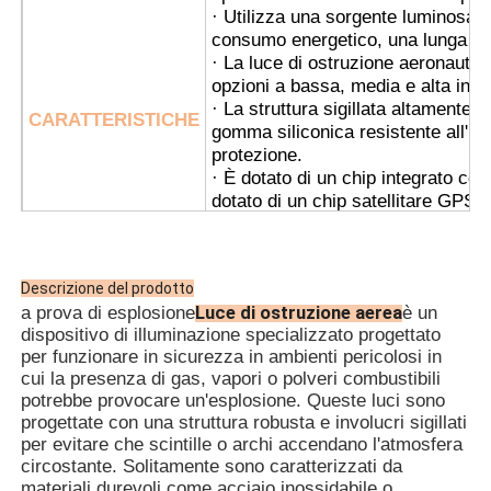
· Utilizza una sorgente luminosa a
consumo energetico, una lunga du
· La luce di ostruzione aeronautica
opzioni a bassa, media e alta inten
· La struttura sigillata altamente p
CARATTERISTICHE
gomma siliconica resistente all'i
protezione.
· È dotato di un chip integrato con
dotato di un chip satellitare GPS e
· Utilizza un interruttore automati
affidabilità, si accende automatica
spegne durante il giorno.
Descrizione del prodotto
· La sincronizzazione wireless è di
Luce di ostruzione aerea
a prova di esplosione
è un
installazione; si prega di specific
dispositivo di illuminazione specializzato progettato
· È adatto sia per il cablaggio di t
per funzionare in sicurezza in ambienti pericolosi in
· Piattaforme petrolifere e del gas
cui la presenza di gas, vapori o polveri combustibili
· Impianti di lavorazione chimica
potrebbe provocare un'esplosione. Queste luci sono
· Silos per cereali e mulini per far
progettate con una struttura robusta e involucri sigillati
· Impianti di trivellazione offshore
per evitare che scintille o archi accendano l'atmosfera
circostante. Solitamente sono caratterizzati da
· Stazioni GNL
APPL
materiali durevoli come acciaio inossidabile o
· Miniere di carbone e infrastruttur