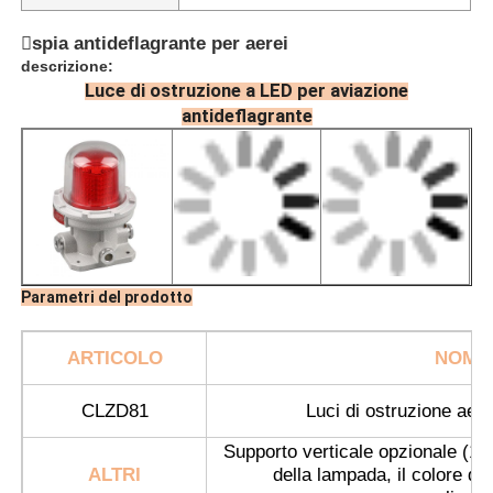
spia antideflagrante per aerei
descrizione:
Luce di ostruzione a LED per aviazione
antideflagrante
Parametri del prodotto
Casa
ARTICOLO
NOME
CLZD81
Luci di ostruzione aere
Prodotti
Supporto verticale opzionale (1 m
ALTRI
della lampada, il colore dell
Chi siamo