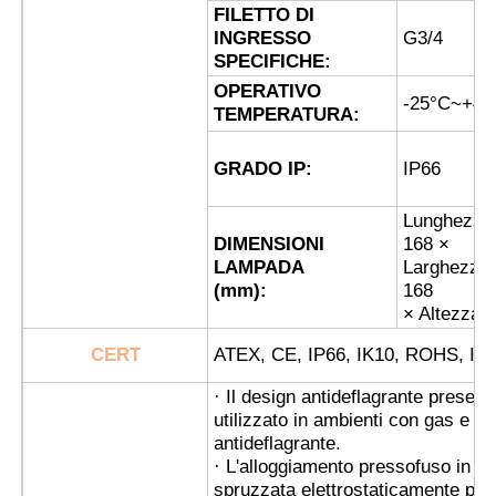
FILETTO DI
INGRESSO
G3/4
Casella a prova di esplosione
SPECIFICHE:
OPERATIVO
-25°C~+45
TEMPERATURA:
interruttore antideflagrante
GRADO IP:
IP66
Glandole di cavi a prova di esplosione
Lunghezza
DIMENSIONI
168 ×
LAMPADA
Larghezza
spina ed incavo protetti contro le esplosioni
(mm):
168
× Altezza 
CERT
ATEX, CE, IP66, IK10, ROHS, IS
· Il design antideflagrante present
utilizzato in ambienti con gas e p
antideflagrante.
· L'alloggiamento pressofuso in le
spruzzata elettrostaticamente per 