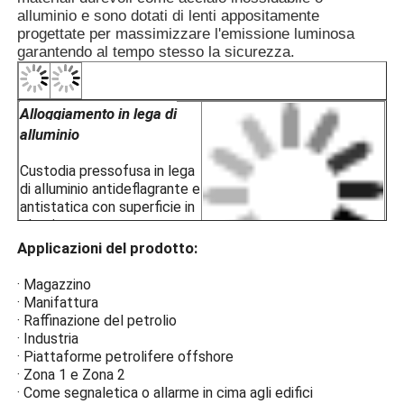
alluminio e sono dotati di lenti appositamente
· Magazzini di stoccaggio pericolo
progettate per massimizzare l'emissione luminosa
· Zona 1 e Zona 2
garantendo al tempo stesso la sicurezza.
· Per i gruppi di temperatura T1~
· Per ambienti con gas esplosivi II
Alloggiamento in lega di
alluminio
Custodia pressofusa in lega
di alluminio antideflagrante e
antistatica con superficie in
plastica spruzzata
elettrostaticamente per
Applicazioni del prodotto:
resistenza alla corrosione,
antistatica e agli urti.
· Magazzino
· Manifattura
Vetro temperato ad alta
· Raffinazione del petrolio
resistenza
· Industria
· Piattaforme petrolifere offshore
La protezione
· Zona 1 e Zona 2
antideflagrante del vetro
· Come segnaletica o allarme in cima agli edifici
temperato ad alta resistenza