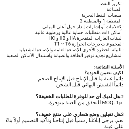
· مستودعات التخزين الخط
الزجاج المشدد ذو القوة
· تكرير النفط
· المنطقة 1 والمنطقة 2
· الصناعة
العالية
· لمجموعات درجات الحرارة T1 ~ T6
· منصات النفط البحرية
· لبيئات الغازات المتفجرة IIA و IIB و IIC
· المنطقة 1 والمنطقة 2
الحماية ضد الانفجار من الزجاج
· كعلامات أو إشارات إنذار حول أعلى المباني
المقاوم عالية القوة تمنع
· أماكن ذات متطلبات حماية عالية ورطوبة عالية
شرارات القوس من الإضاءة
· لبيئات الغازات المتفجرة IIA و IIB و IIC
من الاتصال بالغازات القابلة
· لمجموعات درجات الحرارة T1 ~ T6
للاشتعال وتسبب الانفجارات.
· للبيئة الخطرة الأخرى للإضاءة العامة والإضاءة التشغيلية
· لمشاريع تجديد توفير الطاقة والصيانة واستبدال الأماكن الصعبة
تصميمات توفير الطاقة
الأسئلة الشائعة:
1كيف نضمن الجودة؟
مصابيح LED عالية الوضوح،
دائما عينة ما قبل الإنتاج قبل الإنتاج الضخم.
مصابيح LED ذات رقاقة توفير
دائماً التفتيش النهائي قبل الشحن
الطاقة لديها سطوع عالية
وأكثر كفاءة في استخدام
هل لديك أي حد للوفرة للطلبات الخفيفة؟
2.
الطاقة من مصابيح المصابيح
MOQ، 1pc للتحقق من العينة متوفرة.
العادية.
3هل تقبلين وضع شعاري على منتج خفيف؟
مزامنة نظام تحديد المواقع
نعم، يرجى إبلاغنا رسمياً قبل إنتاجنا وتأكيد التصميم أولاً بناءً
(اختياري)
على عينة