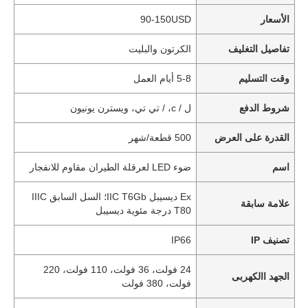
الأسعار
90-150USD
تفاصيل التغليف
الكرتون والبليت
وقت التسليم
5-8 أيام العمل
شروط الدفع
ل / c، / تي تي، ويسترن يونيون
القدرة على العرض
500 قطعة/شهر
اسم
ضوء LED لعرقلة الطيران مقاوم للانفجار
Ex ديسيبل IIC T6Gb؛ السل السابق IIIC
علامة سابقة
T80 درجة مئوية ديسيبل
تصنيف IP
IP66
24 فولت، 36 فولت، 110 فولت، 220
الجهد االكهربى
فولت، 380 فولت