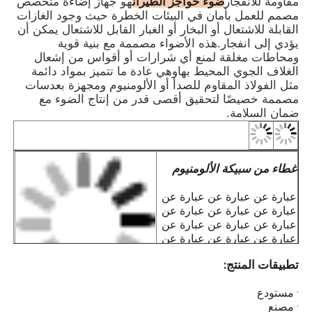
ضوء حواجز الطيران
مقاومة للانفجار
هو جهاز إضاءة متخصص
· يتوفر ضوء حواجز الطيران المقاوم للانفجار 
مصمم للعمل بأمان في البيئات الخطرة حيث وجود الغازات
خيارات الكثافة المنخفضة والمتوسطة والعالي
القابلة للاشتعال أو البخار أو الغبار القابل للاشتعال يمكن أن
· يوفر الهيكل المختوم ذو الحماية العالية، والمج
يؤدي إلى انفجار.هذه الأضواء مصممة مع بنية قوية
الخصائص
ومحاطات مغلقة لمنع أي شرارات أو أقواس من إشعال
بضغط صلب من المطاط السيليكوني المقا
الغلاف الجوي المحيط بهاوهي عادة ما تتميز بمواد دائمة
للشيخوخة، حماية ممتاز
مثل الفولاذ المقاوم للصدأ أو الألومنيوم ومجهزة بعدسات
· يحتوي على شريحة متكاملة مع دوائر حماية متعد
مصممة خصيصًا لتحقيق أقصى قدر من إنتاج الضوء مع
ويمكن تجهيزها بشريحة PS
ضمان السلامة.
الصناعي لمزامنة أضواء متعدد
· يستخدم مفتاح أوتوماتيكي يعمل بالضوء لتحق
موثوقية عالية، ويتم تشغيله تلقائيًا في الليل و
ظروف الضباب، ويتم إيقافه أثناء النها
غطاء من سبيكة الألومنيوم
· التزامن اللاسلكي متاح عند الطلب من أجل سهو
الاستخدام والتركيب، يرجى تحديد عند الطل
عبارة عن عبارة عن عبارة عن
· مناسبة لكل من أنابيب الصلب وأسلاك الكابلا
عبارة عن عبارة عن عبارة عن
عبارة عن عبارة عن عبارة عن
· منصات النفط والغ
عبارة عن عبارة عن عبارة عن
· مصانع المعالجة الكيميائ
عبارة عن عبارة عن عبارة عن
· صوامع الحبوب ومصانع الدق
تطبيقات المنتج:
عبارة عن عبارة عن عبارة عن
· منصات الحفر البحر
عبارة.
· محطات الغاز الطبيعي المس
· مستودع
APPL
· مناجم الفحم والبنية التحتية للأنف
· مصنع