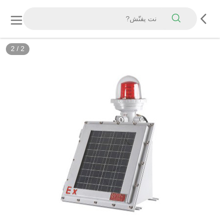
2
/
2