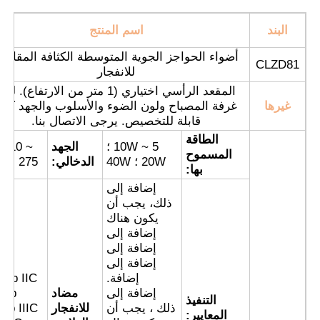
البند
اسم المنتج
أضواء الحواجز الجوية المتوسطة الكثافة المقاوم
CLZD81
للانفجار
المقعد الرأسي اختياري (1 متر من الارتفاع). لو
غيرها
غرفة المصباح ولون الضوء والأسلوب والجهد كلها
قابلة للتخصيص. يرجى الاتصال بنا.
الطاقة
5 ~ 10W ؛
الجهد
C110 ~
المسموح
20W ؛ 40W
الدخالي:
275 فولت
بها:
إضافة إلى
ذلك، يجب أن
يكون هناك
منزل
إضافة إلى
إضافة إلى
إضافة إلى
المنتجات
إضافة.
 db IIC
إضافة إلى
مضاد
6Gb
التنفيذ
ذلك ، يجب أن
للانفجار
 tb IIIC
المعايير:
حول بنا