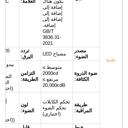
يكون هناك
العلامة:
80oC
إضافة إلى
د
إضافة إلى
جولة في المعمل
إضافة إلى
إضافة.
GB/T
ضبط الجودة
3836.31-
2021
مصدر
تردد
اتصل بنا
مصباح LED
الضوء:
البرق:
دقي
عامة
بيدو
متوسط ≥
الق
طلب اقتباس
ضوء الذروة
2000cd
التزامن
الصنا
الكثافة:
مرتفع ≥
الطريقة:
التزا
20,000cdB
(اختيار
إضاءة مقاومة للانفجار
أحم
تحكم الكابلات
أصف
طريقة
لون
ضوء إنذار مقاوم للانفجار
تحكم الضوء
أزر
المراقبة:
الضوء:
(اختياري)
أب
((اختيار
مروحة مقاومة للانفجار
خيط
قابل