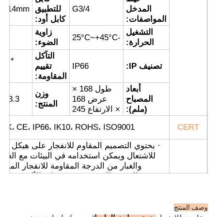
المدخل
G3/4
للتطبيق
9~14mm
المواصفات:
كابل أود:
صندوق مقاوم للانفجار
التشغيل
زاوية
0
°
-25°C~+45°C
الحرارة:
الضوء:
التآكل
مفتاح مقاوم للانفجار
F1 *
تصنيف IP:
IP66
تقييم
F2
المقاومة:
غدد الكابلات المقاومة للانفجار
أبعاد
طول 168 ×
وزن
المصباح
عرض 168
3.3 كجم
المنتج:
(ملم):
× الارتفاع 245
قابس ومقبس مقاوم للانفجار
EX، CE، IP66، IK10، ROHS، ISO9001
CERT
· يحتوي التصميم المقاوم للانفجار على هيكل مض
للاشتعال ويمكن استخدامه في البيئات مع الغاز
والغبار من الدرجة المقاومة للانفجار المقابل
· يحتوي المرفق المصبوب من سبيكة الألومنيوم ع
سطح رش كهربائيًا للحصول على مظهر جذا
· يستخدم مصدر ضوء LED عالي الوضوح، و
استهلاك طاقة منخفض، ومدة خدمة طويلة، وخا
وصف المنتج
من الصيان