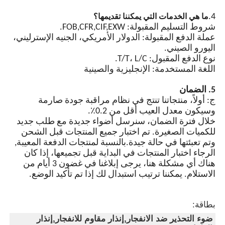
التحكم التلقائي في المفتاح
4.
ما هي الخدمات التي يمكننا تقديمها؟
الذي يعمل بالضوء ، مجهز
شروط التسليم المقبولة: FOB,CFR,CIF,EXW.
بشريحة متكاملة ودوائر حماية
عملة الدفع المقبولة: الدولار الأمريكي، الجنيه الإسترليني،
متعددة. يمكن تحقيق لامعة
اليورو الصيني.
متزامنة لمصابيح متعددة من
نوع الدفع المقبول: T/T، L/C.
خلال خطوط إشارة التزامن.
اللغة المستخدمة: الإنجليزية والصينية
5. الضمان
ج: أولاً، منتجاتنا تنتج في نظام مراقبة جودة صارمة
وسيكون معدل العيب أقل من 0.2٪.
خلال فترة الضمان، سنرسل أضواء جديدة مع طلب جديد
للكميات الصغيرة. تم اختبار جميع المنتجات قبل الشحن
وتم تعبئتها في حالة جيدة.بالنسبة لمنتجات الدفعة المعيبة,
الرجاء اختبار المنتجات في البداية قبل تجميعها، إذا كان
هناك أي مشكلة هنا، يرجى إبلاغنا في غضون 3 أيام من
الاستلام. يمكننا ترتيب استبدال لك إذا تم تأكيد الوضع.
بطاقة:
ضوء التحذير ضد الانفجار,إنذار مقاوم للانفجار,إنذار