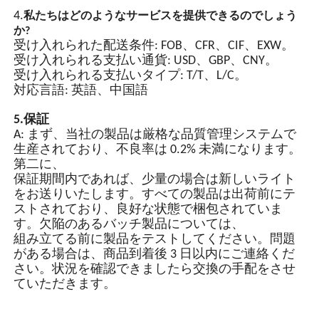
少量注文のMOQ制限はありますか?
2.
ー効率が高いです。
MOQ、サンプルチェック用に 1 個が利用可能で
す。
3. ライト製品にロゴを入れることを受け入れられ
GPS同期(オプション)
ますか?
はい。製作前に正式にご連絡いただき、サンプル
統合チップと複数の保護回
をもとにデザインをご確認いただきます。
路を備えた自動光操作スイ
ッチ制御。複数のランプの
4.
私たちはどのようなサービスを提供できるのでしょう
同期点滅は、同期信号ライ
か?
ンを通じて実現できます。
受け入れられた配送条件: FOB、CFR、CIF、EXW。
受け入れられる支払い通貨: USD、GBP、CNY。
受け入れられる支払いタイプ: T/T、L/C。
対応言語: 英語、中国語
5.保証
A: まず、当社の製品は厳格な品質管理システムで
生産されており、不良率は 0.2% 未満になります。
第二に、
保証期間内であれば、少量の場合は新しいライト
をお送りいたします。すべての製品は出荷前にテ