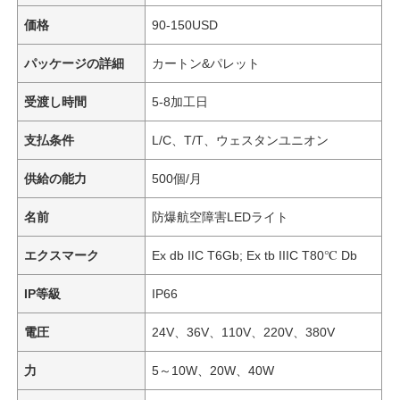
価格
90-150USD
パッケージの詳細
カートン&パレット
受渡し時間
5-8加工日
支払条件
L/C、T/T、ウェスタンユニオン
供給の能力
500個/月
名前
防爆航空障害LEDライト
エクスマーク
Ex db IIC T6Gb; Ex tb IIIC T80℃ Db
IP等級
IP66
電圧
24V、36V、110V、220V、380V
力
5～10W、20W、40W