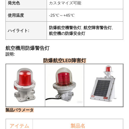
発光色
カスタマイズ可能
使用温度
-25℃～+45℃
防爆航空機警告灯
,
航空障害警告灯
,
ハイライト:
航空機の防爆安全灯
航空機用防爆警告灯
説明:
防爆航空LED障害灯
製品パラメータ
アイテム
製品名