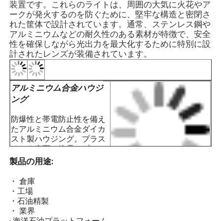
装置です。これらのライトは、周囲の大気に火花やア
ケットを採用した高保護密閉構造で、
ークが発火するのを防ぐために、堅牢な構造と密閉さ
特徴
優れた保護力を発揮します。
れた筐体で設計されています。通常、ステンレス鋼や
· 複数の保護回路を備えた統合チップを
アルミニウムなどの耐久性のある素材が特徴で、安全
備えており、GPS および北斗衛星チッ
性を確保しながら光出力を最大化するために特別に設
プを搭載して複数のライトを同期する
計されたレンズが装備されています。
ことができます。
・夜間や霧の場合は自動点灯、日中は
消灯する信頼性の高い自動光スイッチ
を採用しています。
· 使用と設置を容易にするために、リク
エストに応じてワイヤレス同期を利用
できます。ご注文時にご指定くださ
い。
・鋼管、ケーブル配線の両方に適して
います。
· 石油およびガスプラットフォーム
アルミニウム合金ハウジ
・化学処理プラント
ング
· 穀物サイロと製粉工場
· 海洋掘削リグ
防爆性と帯電防止性を備え
・LNGステーション
たアルミニウム合金ダイカ
アプリ
· 炭鉱およびトンネルインフラ