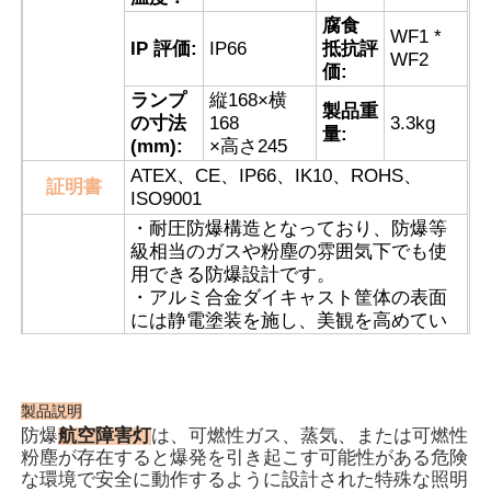
腐食
WF1 *
IP 評価:
IP66
抵抗評
防爆ボックス
WF2
価:
ランプ
縦168×横
製品重
の寸法
168
3.3kg
防爆スイッチ
量:
(mm):
×高さ245
ATEX、CE、IP66、IK10、ROHS、
証明書
防爆ケーブル腺
ISO9001
・耐圧防爆構造となっており、防爆等
級相当のガスや粉塵の雰囲気下でも使
耐圧防爆プラグおよびソケット
用できる防爆設計です。
・アルミ合金ダイキャスト筐体の表面
には静電塗装を施し、美観を高めてい
ます。
・高輝度LED光源を採用しており、消
費電力が低く、長寿命でメンテナンス
フリーです。
製品説明
航空障害灯
· 防爆航空障害灯は、低、中、高強度の
防爆
は、可燃性ガス、蒸気、または可燃性
粉塵が存在すると爆発を引き起こす可能性がある危険
オプションがあります。
な環境で安全に動作するように設計された特殊な照明
・耐老化性シリコーンゴムシールガス