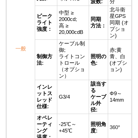
波数:
分
北斗衛
中型 ≥
ピーク
星GPS
会社案内
2000cd;
同期
ライト
同期 (オ
高 ≥
方法：
強度：
プショ
20,000cdB
ン)
品質管理
ケーブル制
一般
御;
赤;黄
制御方
ライトコン
照明の
青、白
お問い合わせ
法:
トロール
色:
(オプシ
（オプショ
ョン)
ン）
見積依頼
該当す
インレ
る
ットス
Φ9～
耐圧防爆照明
G3/4
ケーブ
レッド
14mm
ル外
仕様:
径:
耐圧防爆警報ライト
オペレ
ーティ
-25℃～
照明角
360
°
ング
+45℃
度:
防爆ファン
温度：