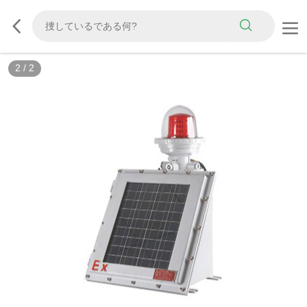
2
/
2