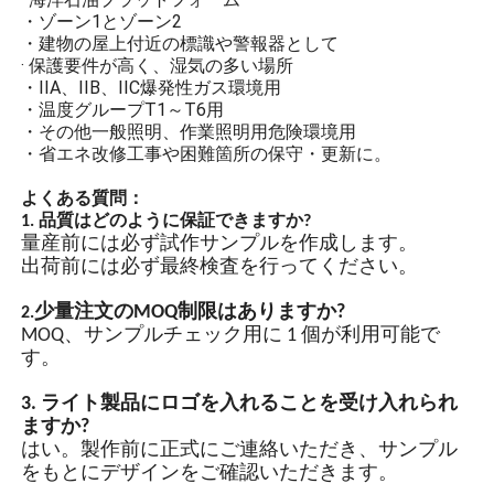
スト製ハウジング。プラス
· 危険物保管倉庫
チック表面に静電スプレー
・ゾーン1とゾーン2
を施し、耐食性、帯電防止
製品の用途:
・温度グループT1～T6用
性、耐衝撃性を高めていま
・IIA、IIB、IIC爆発性ガス環境用
す。
・ 倉庫
・工場
・石油精製
高強度強化ガラス
・ 業界
· 海洋石油プラットフォーム
高強度強化ガラスの防爆保
・ゾーン1とゾーン2
護により、照明からのアー
・建物の屋上付近の標識や警報器として
ク火花が可燃性ガスと接触
· 保護要件が高く、湿気の多い場所
して爆発を引き起こすこと
・IIA、IIB、IIC爆発性ガス環境用
を防ぎます。
・温度グループT1～T6用
・その他一般照明、作業照明用危険環境用
・省エネ改修工事や困難箇所の保守・更新に。
省エネ設計
よくある質問：
1. 品質はどのように保証できますか?
LED高輝度ランプビーズ、
量産前には必ず試作サンプルを作成します。
LEDチップ省エネランプビ
出荷前には必ず最終検査を行ってください。
ーズは高輝度で、通常のラ
ンプビーズよりもエネルギ