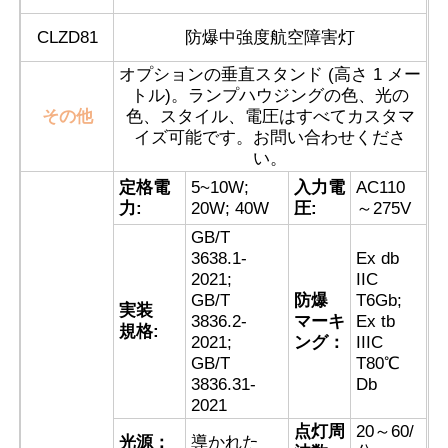
CLZD81
防爆中強度航空障害灯
オプションの垂直スタンド (高さ 1 メー
トル)。ランプハウジングの色、光の
その他
色、スタイル、電圧はすべてカスタマ
イズ可能です。お問い合わせくださ
い。
定格電
5~10W;
入力電
AC110
力:
20W; 40W
圧:
～275V
GB/T
3638.1-
Ex db
2021;
IIC
GB/T
防爆
T6Gb;
実装
ホーム
3836.2-
マーキ
Ex tb
規格:
2021;
ング：
IIIC
GB/T
T80℃
製品
3836.31-
Db
2021
点灯周
20～60/
光源：
導かれた
企業情報