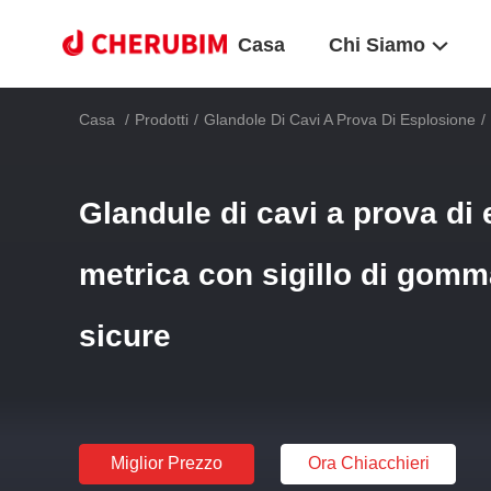
Casa
Chi Siamo
Casa
/
Prodotti
/
Glandole Di Cavi A Prova Di Esplosione
/
Glandule di cavi a prova di
metrica con sigillo di gom
sicure
Miglior Prezzo
Ora Chiacchieri