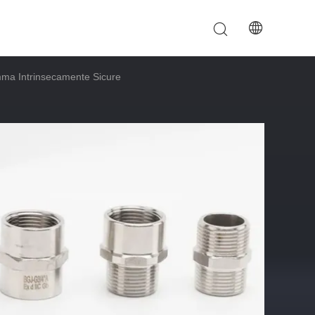
omma Intrinsecamente Sicure