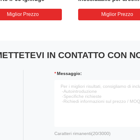
pericolose 1/2" 3/4" 1" 
Miglior Prezzo
Miglior Prezzo
ETTETEVI IN ​​CONTATTO CON N
Messaggio:
Caratteri rimanenti(
20
/3000)