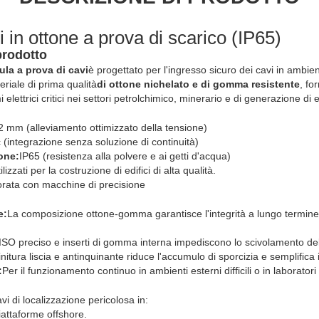
 in ottone a prova di scarico (IP65)
prodotto
la a prova di cavi
è progettato per l'ingresso sicuro dei cavi in ambient
riale di prima qualità
di ottone nichelato e di gomma resistente
, fo
mi elettrici critici nei settori petrolchimico, minerario e di generazione di 
 mm (alleviamento ottimizzato della tensione)
 (integrazione senza soluzione di continuità)
one:
IP65 (resistenza alla polvere e ai getti d'acqua)
lizzati per la costruzione di edifici di alta qualità.
vorata con macchine di precisione
e:
La composizione ottone-gomma garantisce l'integrità a lungo termine 
 ISO preciso e inserti di gomma interna impediscono lo scivolamento del
initura liscia e antinquinante riduce l'accumulo di sporcizia e semplifica i 
:
Per il funzionamento continuo in ambienti esterni difficili o in laboratori 
vi di localizzazione pericolosa in:
piattaforme offshore.