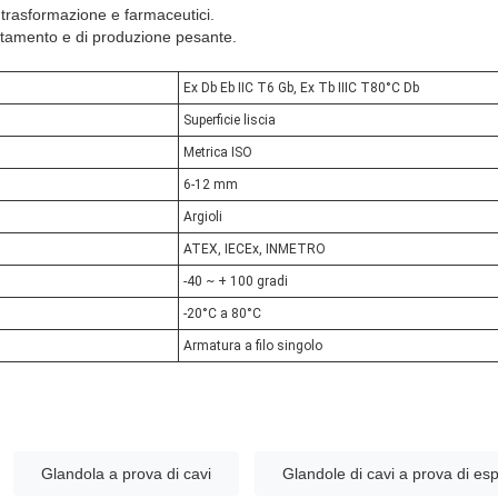
i trasformazione e farmaceutici.
attamento e di produzione pesante.
Ex Db Eb IIC T6 Gb, Ex Tb IIIC T80°C Db
Superficie liscia
Metrica ISO
6-12 mm
Argioli
ATEX, IECEx, INMETRO
-40 ~ + 100 gradi
-20°C a 80°C
Armatura a filo singolo
Glandola a prova di cavi
Glandole di cavi a prova di es