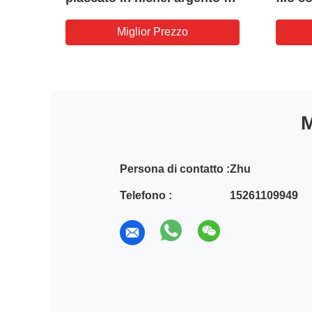
12 mm Range Ex db IIC T6
Gb IP66
Miglior Prezzo
M
Persona di contatto :
Zhu
Telefono :
15261109949