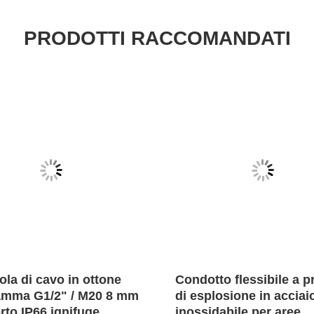
PRODOTTI RACCOMANDATI
la di cavo in ottone
Condotto flessibile a p
iamma G1/2" / M20 8 mm
di esplosione in acciai
orto IP66 ignifuge
inossidabile per aree