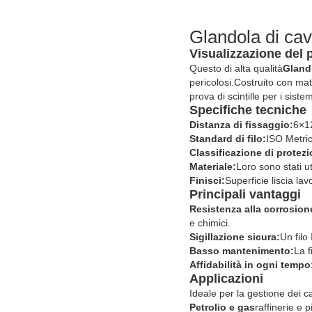
Glandola di cavi
Visualizzazione del 
Questo di alta qualità
Glandu
pericolosi.
Costruito con mate
prova di scintille per i siste
Specifiche tecniche
Distanza di fissaggio:
6×12
Standard di filo:
ISO Metric
Classificazione di protezi
Materiale:
Loro sono stati uti
Finisci:
Superficie liscia la
Principali vantaggi
Resistenza alla corrosion
e chimici.
Sigillazione sicura:
Un filo
Basso mantenimento:
La f
Affidabilità in ogni tempo
Applicazioni
Ideale per la gestione dei ca
Petrolio e gas
raffinerie e 