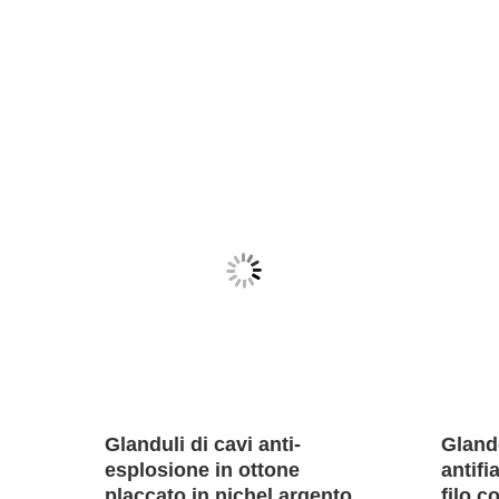
te in
Glanduli di cavi anti-
Glando
P68
esplosione in ottone
antif
placcato in nichel argento 6-
filo c