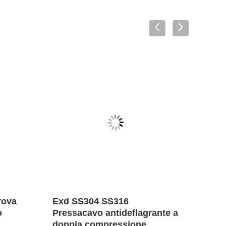
rova
Exd SS304 SS316
Tubo
o
Pressacavo antideflagrante a
Anti
doppia compressione
Inox 