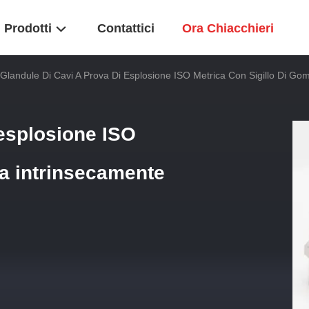
Prodotti
Contattici
Ora Chiacchieri
Glandule Di Cavi A Prova Di Esplosione ISO Metrica Con Sigillo Di G
 esplosione ISO
ma intrinsecamente