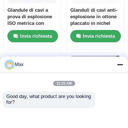
Glandule di cavi a
Glanduli di cavi anti-
prova di esplosione
esplosione in ottone
ISO metrica con
placcato in nichel
sigillo di gomma
argento 6-12 mm
Invia richiesta
Invia richiesta
intrinsecamente
Range Ex db IIC T6
sicure
Gb IP66
Max
11:25 AM
Good day, what product are you looking 
for?
Glandola di cavo in
Condotto flessibile a
ottone antifiamma
prova di esplosione
G1/2" / M20 8 mm filo
in acciaio