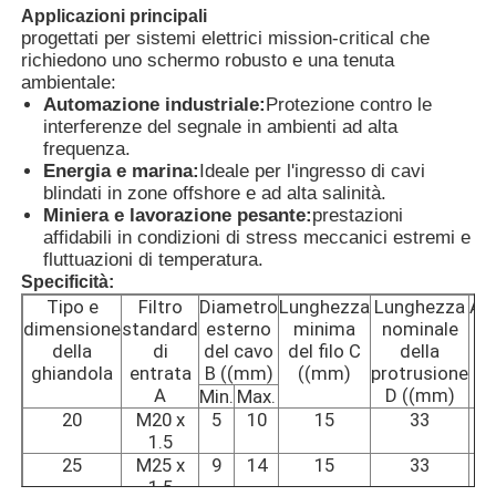
Applicazioni principali
progettati per sistemi elettrici mission-critical che
Casella a prova di esplosione
richiedono uno schermo robusto e una tenuta
ambientale:
Automazione industriale:
Protezione contro le
interferenze del segnale in ambienti ad alta
interruttore antideflagrante
frequenza.
Energia e marina:
Ideale per l'ingresso di cavi
blindati in zone offshore e ad alta salinità.
Glandole di cavi a prova di esplosione
Miniera e lavorazione pesante:
prestazioni
affidabili in condizioni di stress meccanici estremi e
fluttuazioni di temperatura.
spina ed incavo protetti contro le esplosioni
Specificità:
Tipo e
Filtro
Diametro
Lunghezza
Lunghezza
At
dimensione
standard
esterno
minima
nominale
i
della
di
del cavo
del filo C
della
ghiandola
entrata
B ((mm)
((mm)
protrusione
A
D ((mm)
Min.
Max.
20
M20 x
5
10
15
33
1.5
25
M25 x
9
14
15
33
1.5