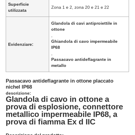
Superficie
Zona 1 e 2, zona 20 e 21 e 22
utilizzata
Glandola di cavi antiproiettile in
ottone
,
Ghiandola di cavo impermeabile
Evidenziare:
IP68
,
Passacavo antideflagrante in
metallo
Passacavo antideflagrante in ottone placcato
nichel IP68
descrizione:
Casa
Glandola di cavo in ottone a
prova di esplosione, connettore
metallico impermeabile IP68, a
Prodotti
prova di fiamma Ex d IIC
Chi siamo