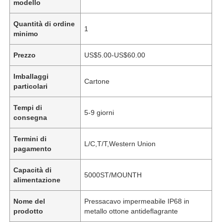
modello
Quantità di ordine
1
minimo
Prezzo
US$5.00-US$60.00
Imballaggi
Cartone
particolari
Tempi di
5-9 giorni
consegna
Termini di
L/C,T/T,Western Union
pagamento
Capacità di
5000ST/MOUNTH
alimentazione
Nome del
Pressacavo impermeabile IP68 in
prodotto
metallo ottone antideflagrante