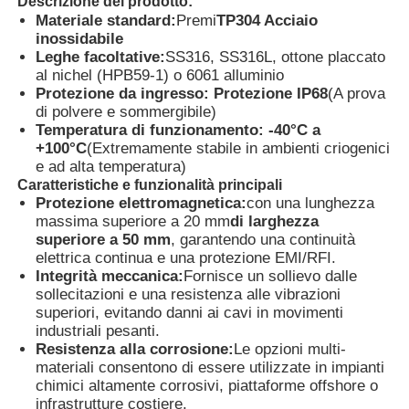
Descrizione del prodotto:
Materiale standard:
Premi
TP304 Acciaio
inossidabile
Fatory Tour
Leghe facoltative:
SS316, SS316L, ottone placcato
al nichel (HPB59-1) o 6061 alluminio
Protezione da ingresso:
Protezione IP68
(A prova
Controllo di qualità
di polvere e sommergibile)
Temperatura di funzionamento:
-40°C a
+100°C
(Extremamente stabile in ambienti criogenici
e ad alta temperatura)
Contattaci
Caratteristiche e funzionalità principali
Protezione elettromagnetica:
con una lunghezza
massima superiore a 20 mm
di larghezza
Richiedere un preventivo
superiore a 50 mm
, garantendo una continuità
elettrica continua e una protezione EMI/RFI.
Integrità meccanica:
Fornisce un sollievo dalle
Illuminazione protetta contro le esplosioni
sollecitazioni e una resistenza alle vibrazioni
superiori, evitando danni ai cavi in movimenti
industriali pesanti.
Luce protetta contro le esplosioni dell'allarme
Resistenza alla corrosione:
Le opzioni multi-
materiali consentono di essere utilizzate in impianti
chimici altamente corrosivi, piattaforme offshore o
ventilatore antideflagrante
infrastrutture costiere.