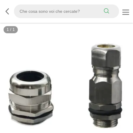
1
/
1