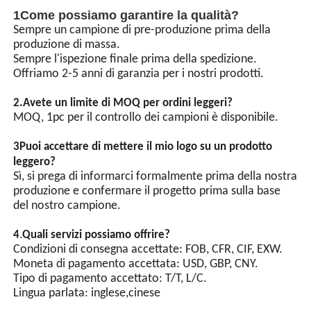
32
M32 x
13
18
19
37
1Come possiamo garantire la qualità?
1.5
Sempre un campione di pre-produzione prima della
40
M40 x
17
24
19
40
produzione di massa.
1.5
Sempre l'ispezione finale prima della spedizione.
50
M50 x
22
32
19
40
Offriamo 2-5 anni di garanzia per i nostri prodotti.
1.5
63
M63 x
31
44
19
53
2.
Avete un limite di MOQ per ordini leggeri?
1.5
MOQ, 1pc per il controllo dei campioni è disponibile.
75
M75 x
43
56
19
53
1.5
3Puoi accettare di mettere il mio logo su un prodotto
leggero?
Sì, si prega di informarci formalmente prima della nostra
produzione e confermare il progetto prima sulla base
del nostro campione.
4
.
Quali servizi possiamo offrire?
Condizioni di consegna accettate: FOB, CFR, CIF, EXW.
Moneta di pagamento accettata: USD, GBP, CNY.
Tipo di pagamento accettato: T/T, L/C.
Lingua parlata: inglese,cinese