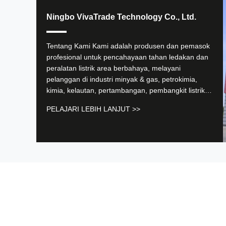
Ningbo VivaTrade Technology Co., Ltd.
Kami telah mendapatkan lampu led tahan led dari
Tentang Kami Kami adalah produsen dan pemasok
Cherubim untuk platform minyak lepas pantai kami
profesional untuk pencahayaan tahan ledakan dan
selama lebih dari dua tahun.produk mereka telah
peralatan listrik area berbahaya, melayani
secara konsisten melebihi harapan kami untuk daya
pelanggan di industri minyak & gas, petrokimia,
tahan dan manajemen termalKonstruksi yang kokoh
kimia, kelautan, pertambangan, pembangkit listrik,
memberi tim kami ketenangan pikiran dalam kondisi
farmasi, serta makanan & minuman di seluruh
yang paling berbahaya.
------ Marcus Thorne
PELAJARI LEBIH LANJUT >>
dunia. Dengan pengalaman bertahun-tahun dalam
aplikasi lokasi berbahaya, kami menyediakan
produk andal yang dirancang ...