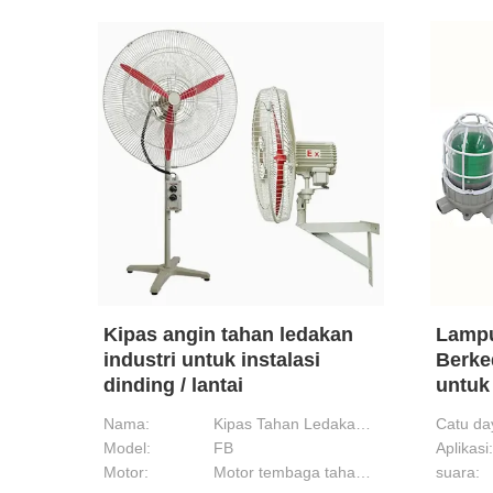
Kipas angin tahan ledakan
Lampu
industri untuk instalasi
Berke
dinding / lantai
untuk
Nama:
Kipas Tahan Ledakan Tipe Berdiri
Catu da
Model:
FB
Aplikasi:
Motor:
Motor tembaga tahan ledakan
suara: