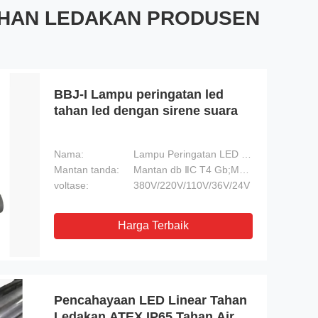
AHAN LEDAKAN PRODUSEN
BBJ-I Lampu peringatan led
tahan led dengan sirene suara
Nama:
Lampu Peringatan LED Tahan Ledakan dengan Sirene Terdengar
Mantan tanda:
Mantan db ⅡC T4 Gb;Mantan tb ⅢC T130℃ Db
voltase:
380V/220V/110V/36V/24V
Harga Terbaik
Pencahayaan LED Linear Tahan
Ledakan ATEX IP65 Tahan Air