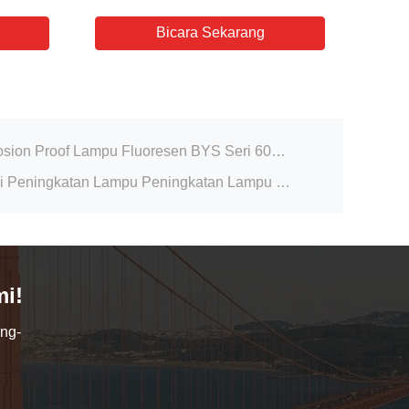
Pencahayaan Tahan Ledakan Tipe IP66 Fluorescent dengan Tabung LED T8 Output Tinggi
Bicara Sekarang
Penutup PC 4FT Lampu Linear LED Tahan Ledakan untuk Area Berbahaya Zona 1
Anti Korosi Full Plastic Explosion Proof Lampu Fluoresen BYS Seri 6000K
Lampu Fluoresen Anti Korosi Peningkatan Lampu Peningkatan Lampu Lampu Lampu Lampu Lampu
Panel Distribusi Daya Starter Pompa Tahan Ledakan untuk Area Berbahaya
Selang Fleksibel Tahan Ledakan Baja Tahan Karat untuk Area Berbahaya 1/2" 3/4" 1" 1-1/4"
ISO Metric Thread Explosion Proof Glands Kabel yang Benar-benar Aman dengan Segel Karet
Ex Proof Brass Cable Gland G1/2" / M20 8mm Short Thread IP66 tahan api
Kotak persimpangan anti cuaca yang dipasang di dinding IP66 Zona tahan cuaca 1 2 Bersertifikat
i!
IP66 Waterproof Explosion Proof Box Ex D IIC T6 Gb / Ex T IIIC T80°C Db Untuk area berbahaya
ng-
Pencahayaan Tahan Ledakan Tipe IP66 Fluorescent dengan Tabung LED T8 Output Tinggi
Penutup PC 4FT Lampu Linear LED Tahan Ledakan untuk Area Berbahaya Zona 1