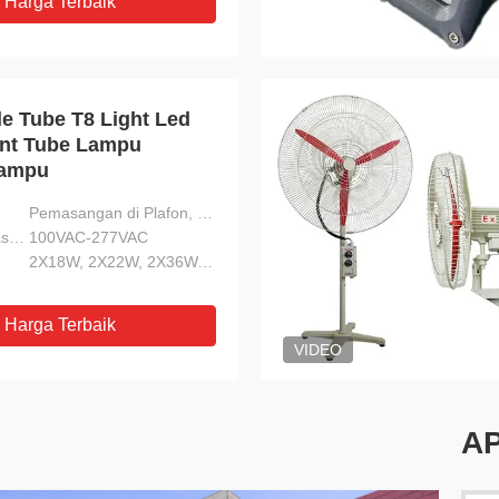
Harga Terbaik
e Tube T8 Light Led
ent Tube Lampu
Lampu
Pemasangan di Plafon, Braket
Tegangan Masukan:
100VAC-277VAC
2X18W, 2X22W, 2X36W, 2X40W
Harga Terbaik
VIDEO
A