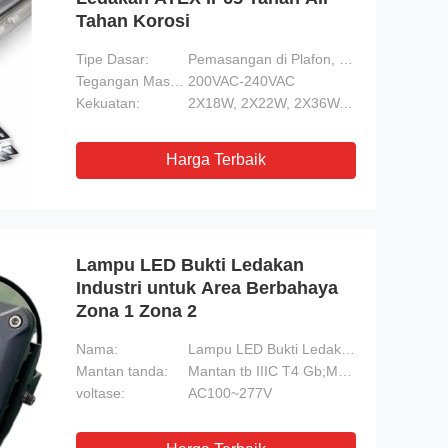
Tahan Korosi
Tipe Dasar:
Pemasangan di Plafon, Braket
Tegangan Masukan:
200VAC-240VAC
Kekuatan:
2X18W, 2X22W, 2X36W, 2X40W
Harga Terbaik
Lampu LED Bukti Ledakan
Industri untuk Area Berbahaya
Zona 1 Zona 2
Nama:
Lampu LED Bukti Ledakan Industri untuk Area Berbahaya Zona 1 Zona 2
Mantan tanda:
Mantan tb IIIC T4 Gb;Mantan db IIIC T85 Db
voltase:
AC100~277V