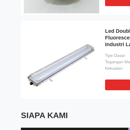
Led Doubl
Fluoresc
Industri 
Tipe Dasar:
Kekuatan:
SIAPA KAMI