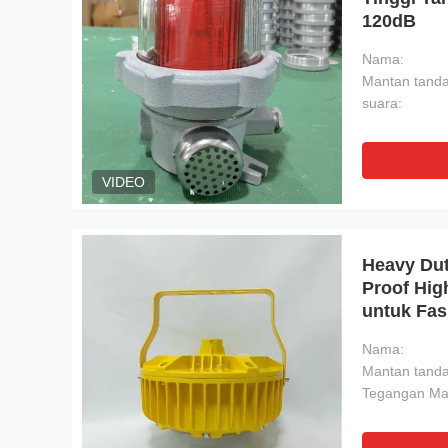
120dB
Nama:
Mantan tanda
suara:
VIDEO
Heavy Du
Proof Hig
untuk Fasi
Gas
Nama:
Mantan tanda