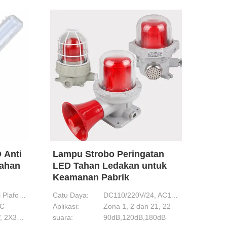
 Anti
Lampu Strobo Peringatan
Tahan
LED Tahan Ledakan untuk
Keamanan Pabrik
Pemasangan di Plafon, Braket
Catu Daya:
DC110/220V/24, AC110V
AC
Aplikasi:
Zona 1, 2 dan 21, 22
Kotak persimpangan anti cuaca yang dipasang di dinding IP66 Zona tahan cuaca 1 2 Bersertifikat
2X18W, 2X22W, 2X36W, 2X40W
suara:
90dB,120dB,180dB
IP66 Waterproof Explosion Proof Box Ex D IIC T6 Gb / Ex T IIIC T80°C Db Untuk area berbahaya