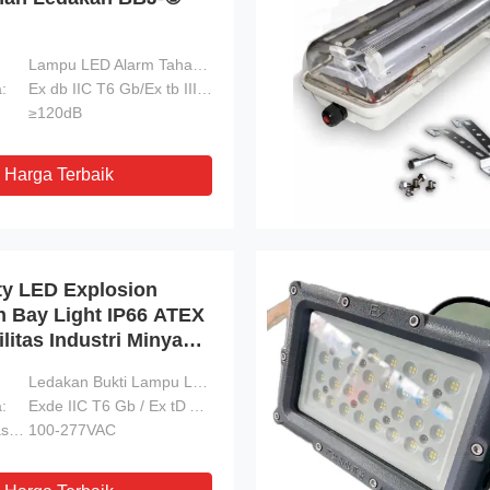
Lampu LED Alarm Tahan Ledakan Intensitas Tinggi 120dB BBJ-Ⅱ
:
Ex db IIC T6 Gb/Ex tb IIIC T80℃ Db
≥120dB
Harga Terbaik
ty LED Explosion
h Bay Light IP66 ATEX
litas Industri Minyak
Ledakan Bukti Lampu LED Teluk Tinggi
:
Exde IIC T6 Gb / Ex tD A21 T80℃ IP66
Tegangan Masukan:
100-277VAC