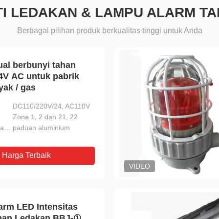
TI LEDAKAN & LAMPU ALARM T
Berbagai pilihan produk berkualitas tinggi untuk Anda
ual berbunyi tahan
4V AC untuk pabrik
yak / gas
DC110/220V/24, AC110V
Zona 1, 2 dan 21, 22
Bahan perumahan:
paduan aluminium
Harga Terbaik
VIDEO
rm LED Intensitas
ahan Ledakan BBJ-①