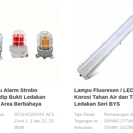
 Alarm Strobo
Lampu Fluoresen / LED
dip Bukti Ledakan
Korosi Tahan Air dan 
 Area Berbahaya
Ledakan Seri BYS
ya:
DC110/220V/24, AC110V
Tipe Dasar:
Zona 1, 2 dan 21, 22
Tegangan masukan:
100VAC-277V
Kelen Kelen Tahan Ledakan Kuningan Berlapis Nikel Perak 6-12mm Ex db IIC T6 Gb IP66
90dB
Kekuatan:
Kelenjar Kabel Tahan Air IP68 Kuningan Tahan Ledakan Berlapis Nikel Tahan Api Logam