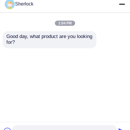
Sherlock
Saklar Putar
Kotak Sakelar Tahan
Aluminium Die Cast
Ledakan Kontrol
1:04 PM
Tahan Ledakan Tahan
Pencahayaan Tahan
Debu 220V 380V
Air IP65 220V/380V
Good day, what product are you looking 
Harga terbaik
Harga terbaik
for?
bicara sekarang
bicara sekarang
Lihat Lebih
Rumah
Tentang kita
Hubungi kami
Desktop Site
Sitemap
Kebijakan Privasi
Kualitas
Pencahayaan Bukti Ledakan
Pabrik