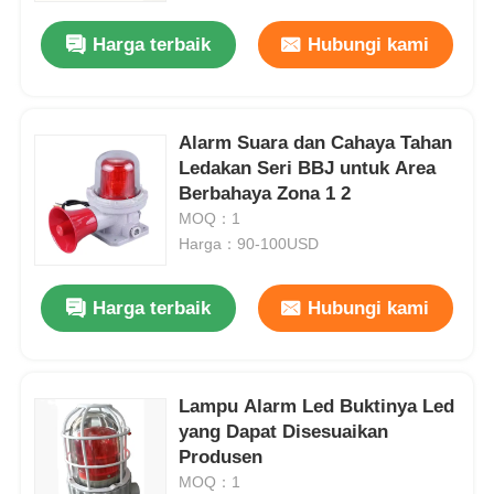
Harga terbaik
Hubungi kami
Wisata pabrik
Kontrol kualitas
Alarm Suara dan Cahaya Tahan
Ledakan Seri BBJ untuk Area
Berbahaya Zona 1 2
Hubungi kami
MOQ：1
Harga：90-100USD
Quote request suatu
Harga terbaik
Hubungi kami
Pencahayaan Bukti Ledakan
Lampu Alarm Led Buktinya Led
Lampu Alarm Tahan Ledakan
yang Dapat Disesuaikan
Produsen
kipas anti ledakan
MOQ：1