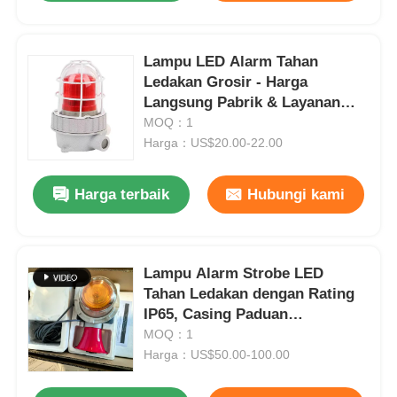
Lampu LED Alarm Tahan
Ledakan Grosir - Harga
Langsung Pabrik & Layanan
OEM
MOQ：1
Harga：US$20.00-22.00
Harga terbaik
Hubungi kami
Lampu Alarm Strobe LED
Tahan Ledakan dengan Rating
IP65, Casing Paduan
Aluminium, dan Lampu Sorot
MOQ：1
LED Multi-Warna untuk Area
Harga：US$50.00-100.00
Berbahaya