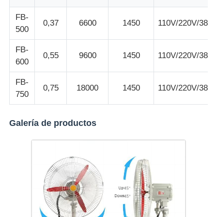
FB-
0,37
6600
1450
110V/220V/380
Visita a la fábrica
500
FB-
0,55
9600
1450
110V/220V/380
Control de Calidad
600
FB-
0,75
18000
1450
110V/220V/380
Contacto
750
Solicitar una cotización
Galería de productos
Iluminación a prueba de explosiones
Luz a prueba de explosiones de la alarma
ventilador a prueba de explosiones