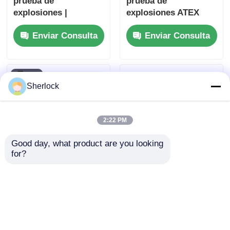
prueba de
prueba de
explosiones |
explosiones ATEX
Ventilador de
para áreas de Zona 1
Enviar Consulta
Enviar Consulta
refrigeración para
y Zona 2
zonas industriales
peligrosas
Sherlock
2:22 PM
Good day, what product are you looking 
for?
Ventilador oscilante
Ventilador de presión
industrial a prueba de
negativa a prueba de
explosiones para
explosiones con
plantas de petróleo,
certificación ATEX,
Enviar Consulta
Enviar Consulta
gas y productos
carcasa resistente a
químicos
la corrosión y alto