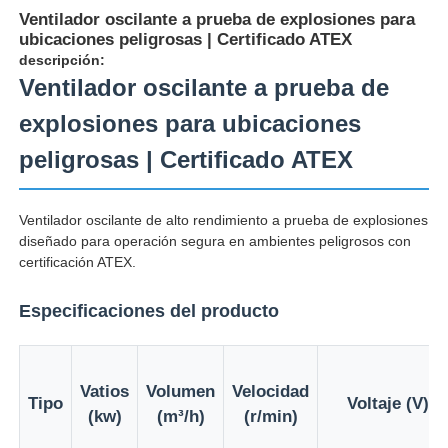
Ventilador oscilante a prueba de explosiones para
ubicaciones peligrosas | Certificado ATEX
descripción:
Ventilador oscilante a prueba de
explosiones para ubicaciones
peligrosas | Certificado ATEX
Ventilador oscilante de alto rendimiento a prueba de explosiones
diseñado para operación segura en ambientes peligrosos con
certificación ATEX.
Especificaciones del producto
Inicio
Productos
Vatios
Volumen
Velocidad
Tipo
Voltaje (V)
(kw)
(m³/h)
(r/min)
Sobre nosotros