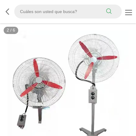
2
/
6