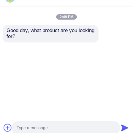
2:49 PM
Good day, what product are you looking 
for?
তেল, গ্যাস এবং রাসায়নিক
ATEX সার্টিফাইড বিস্ফোরণ
উদ্ভিদের জন্য শিল্প বিস্ফোরণ
প্রমাণ নেতিবাচক চাপ ফ্যান সঙ্গে
প্রমাণ অসিলেটিং ফ্যান
জারা প্রতিরোধী আবাসন এবং
ঝুঁকিপূর্ণ এলাকার জন্য উচ্চ
অনুসন্ধান পাঠান
অনুসন্ধান পাঠান
বায়ুপ্রবাহ
বাড়ি
আমাদের সম্পর্কে
আমাদের সাথে যোগাযোগ করুন
Desktop Site
সাইট ম্যাপ
গোপনীয়তা নীতি
গুণ
বিস্ফোরণ প্রমাণ আলো
চীন কারখানা.Copyright © 2026
Ningbo VivaTrade Technology Co., Ltd.. All Rights