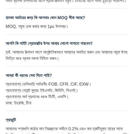
সর্বদা ব্যাপক উৎপাদনের আগে প্রাক-উত্পাদন নমুনা। চালানের আগে সর্বদা চূড়ান্ত পরিদর্শন।
হালকা অর্ডারের জন্য কি আপনার কোন MOQ সীমা আছে?
MOQ, নমুনা চেক করার জন্য 1pc উপলব্ধ।
আপনি কি লাইট প্রোডাক্টের উপর আমার লোগো লাগাতে পারবেন?
হ্যাঁ. আমাদের উত্পাদন আগে আনুষ্ঠানিকভাবে আমাদের অবহিত করুন এবং আমাদের নমুনা উপর
ভিত্তি করে প্রথম নকশা নিশ্চিত করুন।
আমরা কী ধরনের সেবা দিতে পারি?
গ্রহণযোগ্য ডেলিভারি শর্তাবলীঃ FOB, CFR, CIF, EXW।
গ্রহণযোগ্য পেমেন্ট মুদ্রাঃ ইউএসডি, জিবিপি, সিএনই।
গ্রহণযোগ্য অর্থ প্রদানের ধরনঃ টি/টি, এল/সি।
ভাষা: ইংরেজি, চীনা
গ্যারান্টি
আমাদের পণ্যগুলি কঠোর মান নিয়ন্ত্রণের অধীনে 0.2% এরও কম ত্রুটিযুক্ত হারের সাথে