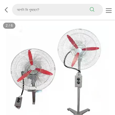
2
/
6