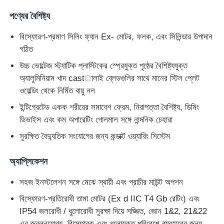
পণ্যের বৈশিষ্ট্য
বিস্ফোরণ-প্রমাণ সিলিং ফ্যান Ex- মোটর, ফলক, এবং সিলিন্ডার উপাদান
গঠিত
উচ্চ ভোল্টেজ স্ট্যাটিক প্লাস্টিকের স্প্রেযুক্ত পৃষ্ঠের বৈশিষ্ট্যযুক্ত
অ্যালুমিনিয়াম খাদ castালাই ব্লেডগুলির সাথে মানের স্টিল প্লেট
ওয়েল্ডিং থেকে নির্মিত বায়ু নল
ইন্টিগ্রেটেড একক শরীরের সমাবেশ ফ্রেম, নিরাপত্তা বৈশিষ্ট্য, ডিমিং
ডিভাইস এবং কম অপারেটিং গোলমাল সঙ্গে নান্দনিক চেহারা
সুরক্ষিত বৈদ্যুতিক সংযোগের জন্য কন্ডাক্ট ওয়্যারিং সিস্টেম
অ্যাপ্লিকেশন
সহজ ইনস্টলেশন সঙ্গে মেঝে স্থায়ী এবং প্রাচীর মাউন্ট অপশন
বিস্ফোরণ-প্রতিরোধী তামা মোটর (Ex d IIC T4 Gb রেটিং) এবং
IP54 জলরোধী / ধুলোরোধী সুরক্ষা দিয়ে সজ্জিত, জোন 1&2, 21&22
এর জ্বলনযোগ্য, বিস্ফোরক এবং ধুলোযুক্ত পরিবেশে ব্যবহারের জন্য