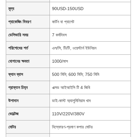
মূল্য
90USD-150USD
প্যাকেজিং বিবরণ
কার্টন বা প্যালেট
ডেলিভারি সময়
7 কর্মদিবস
পরিশোধের শর্ত
এল/সি, টি/টি, ওয়েস্টার্ন ইউনিয়ন
যোগানের ক্ষমতা
1000/মাস
ফ্যান ব্যাস
500 মিমি; 600 মিমি; 750 মিমি
প্রাক্তন চিহ্ন
এক্সড আইআইসি টি 4 জিবি
উপাদান
ডাই-কাস্ট অ্যালুমিনিয়াম খাদ
ভোল্টেজ
110V/220V/380V
মোটর
বিস্ফোরণ-প্রমাণ কপার মোটর