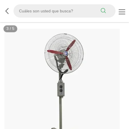
3
/
5