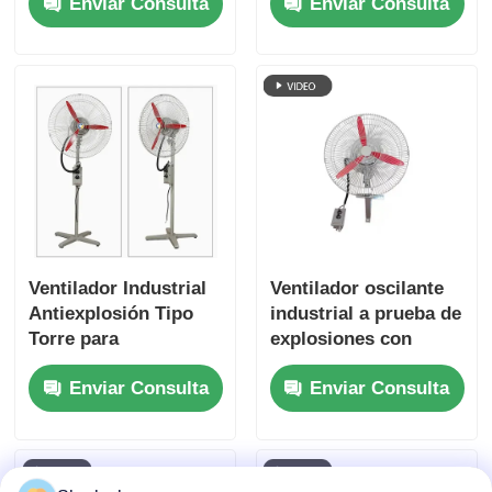
Enviar Consulta
Enviar Consulta
y Zona 2
pulgadas de ATEX
montado en la pared
Ventilador Industrial
Ventilador oscilante
Antiexplosión Tipo
industrial a prueba de
Torre para
explosiones con
Instalaciones de
oscilación ajustable
Enviar Consulta
Enviar Consulta
Petróleo/Gas