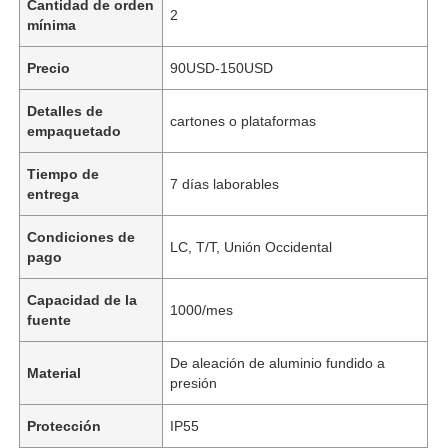
Cantidad de orden
2
mínima
Precio
90USD-150USD
Detalles de
cartones o plataformas
empaquetado
Tiempo de
7 días laborables
entrega
Condiciones de
LC, T/T, Unión Occidental
pago
Capacidad de la
1000/mes
fuente
De aleación de aluminio fundido a
Material
presión
Protección
IP55