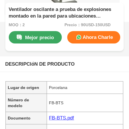
Ventilador oscilante a prueba de explosiones
montado en la pared para ubicaciones
peligrosas
MOQ：2
Precio：90USD-150USD
Ahora Charle
Mejor precio
DESCRIPCIóN DE PRODUCTO
Lugar de origen
Porcelana
Número de
FB-BTS
modelo
FB-BTS.pdf
Documento