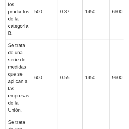
los
productos
500
0.37
1450
6600
Caja a prueba de explosión
de la
categoría
B.
interruptor a prueba de explosiones
Se trata
Glándulas de cable a prueba de explosión
de una
serie de
medidas
enchufe y zócalo a prueba de explosiones
que se
600
0.55
1450
9600
aplican a
las
empresas
de la
Unión.
Se trata