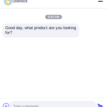
Sherlock
9:44 AM
Good day, what product are you looking 
for?
Ventilador oscilante
Ventilador oscilante
de aluminio a prueba
resistente a prueba
de explosión ATEX
de explosiones para
montado en la pared
áreas industriales
Enviar Consulta
Enviar Consulta
peligrosas
Inicio
Mapa del Sitio
Contactar Ahora
Desktop Site
Mapa del Sitio
Política de privacidad
Calidad
Iluminación a prueba de explosiones
Fábrica De China.Copyright © 2026 Ningbo
VivaTrade Technology Co., Ltd.. All Rights