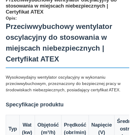
stosowania w miejscach niebezpiecznych |
Certyfikat ATEX
Opis:
Przeciwwybuchowy wentylator
oscylacyjny do stosowania w
miejscach niebezpiecznych |
Certyfikat ATEX
Wysokowydajny wentylator oscylacyjny w wykonaniu
przeciwwybuchowym, przeznaczony do bezpiecznej pracy w
środowiskach niebezpiecznych, posiadający certyfikat ATEX.
Dom
Specyfikacje produktu
Produkty
Średni
Wat
Objętość
Prędkość
Napięcie
Typ
ostrz
(kw)
(m³/h)
(obr/min)
(V)
O nas