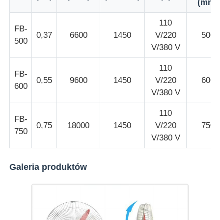
(mm)
110
Wycieczka po fabryce
FB-
0,37
6600
1450
V/220
500
500
V/380 V
Kontrola jakości
110
FB-
0,55
9600
1450
V/220
600
600
Skontaktuj się z nami
V/380 V
110
FB-
Poprosić o wycenę
0,75
18000
1450
V/220
750
750
V/380 V
Oświetlenie przeciwwybuchowe
Galeria produktów
Lampka alarmowa przeciwwybuchowa
wentylator przeciwwybuchowy