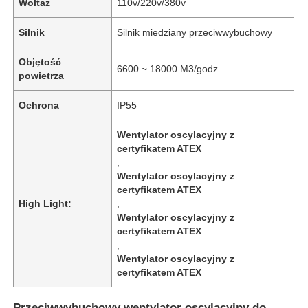
Woltaż
110v/220v/380v
Silnik
Silnik miedziany przeciwwybuchowy
Objętość
6600 ~ 18000 M3/godz
powietrza
Ochrona
IP55
Wentylator oscylacyjny z
certyfikatem ATEX
,
Wentylator oscylacyjny z
certyfikatem ATEX
High Light:
,
Wentylator oscylacyjny z
certyfikatem ATEX
,
Wentylator oscylacyjny z
certyfikatem ATEX
Przeciwwybuchowy wentylator oscylacyjny do