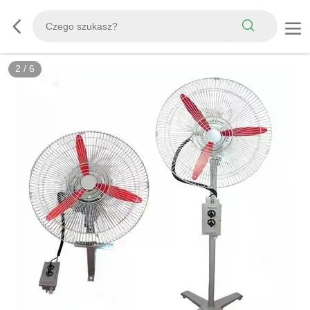
2
/
6