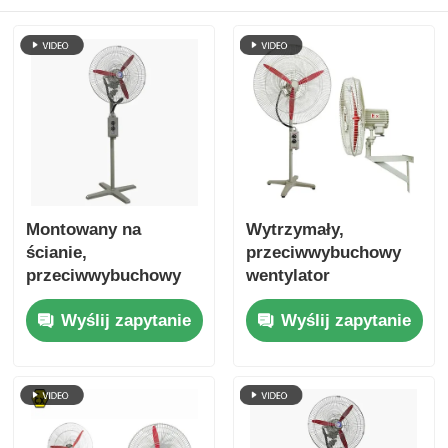
Montowany na
Wytrzymały,
ścianie,
przeciwwybuchowy
przeciwwybuchowy
wentylator
wentylator
oscylacyjny do
Wyślij zapytanie
Wyślij zapytanie
oscylacyjny do
niebezpiecznych
stosowania w
obszarów
lokalizacjach
przemysłowych
niebezpiecznych