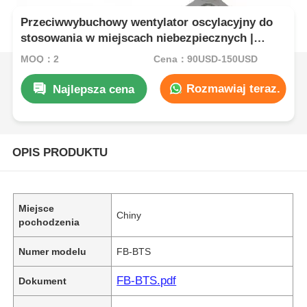
Przeciwwybuchowy wentylator oscylacyjny do
stosowania w miejscach niebezpiecznych |
Certyfikat ATEX
MOQ：2
Cena：90USD-150USD
Rozmawiaj teraz.
Najlepsza cena
OPIS PRODUKTU
Miejsce
Chiny
pochodzenia
Numer modelu
FB-BTS
FB-BTS.pdf
Dokument