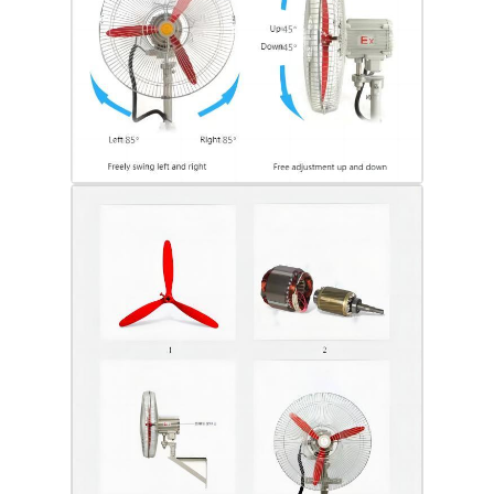
Explosion Proof Box
wyłącznik przeciwwybuchowy
Glandy kablowe zabezpieczone przed wybuchem
wtyczka i gniazdo przeciwwybuchowe