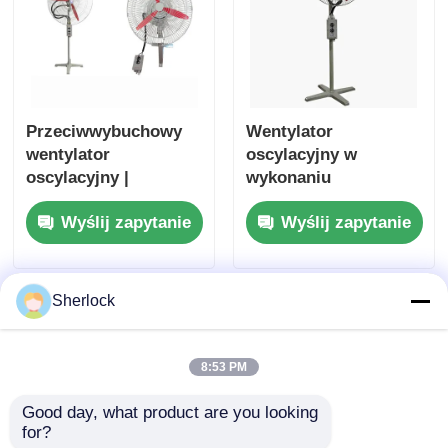
Przeciwwybuchowy
Wentylator
wentylator
oscylacyjny w
oscylacyjny |
wykonaniu
Przemysłowy
przeciwwybuchowym
Wyślij zapytanie
Wyślij zapytanie
wentylator chłodzący
ATEX do stosowania
do stref
w strefach 1 i 2
niebezpiecznych
Sherlock
8:53 PM
Good day, what product are you looking 
for?