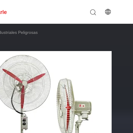
rle
ustriales Peligrosas