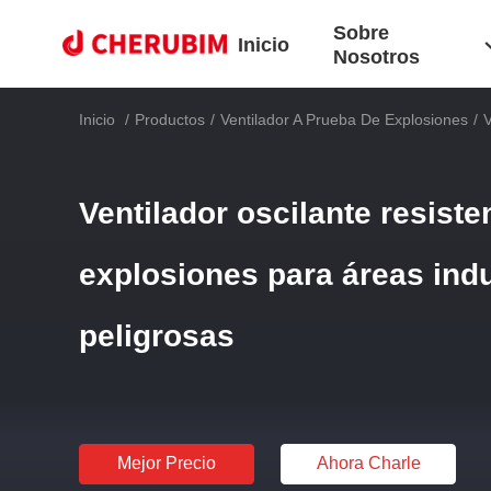
Sobre
Inicio
Nosotros
Inicio
/
Productos
/
Ventilador A Prueba De Explosiones
/
V
Ventilador oscilante resiste
explosiones para áreas indu
peligrosas
Mejor Precio
Ahora Charle