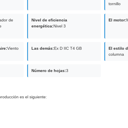
tornillo
lador de
Nivel de eficiencia
El motor:
e
energética:
Nivel 3
ire:
Viento
Las demás:
Ex D IIC T4 GB
El estilo 
columna
Número de hojas:
3
roducción es el siguiente: