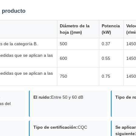
l producto
Diámetro de la
Potencia
Velo
hoja ((mm)
(kW)
(r/mi
s de la categoría B.
500
0.37
1450
medidas que se aplican a las
600
0.55
1450
medidas que se aplican a las
750
0.75
1450
e
El ruido:
Entre 50 y 60 dB
Tipo de r
as del
Tipo de certificación:
CQC
Se aplica
siguiente