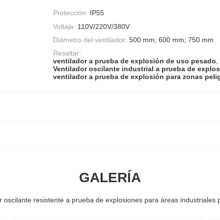
Protección:
IP55
Voltaje:
110V/220V/380V
Diámetro del ventilador:
500 mm; 600 mm; 750 mm
Resaltar:
ventilador a prueba de explosión de uso pesado
,
Ventilador oscilante industrial a prueba de explo
ventilador a prueba de explosión para zonas peli
GALERÍA
r oscilante resistente a prueba de explosiones para áreas industriales 