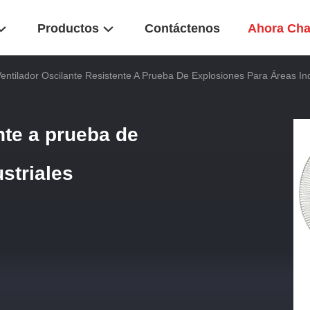
Productos
Contáctenos
Ahora Cha
entilador Oscilante Resistente A Prueba De Explosiones Para Áreas Ind
nte a prueba de
striales