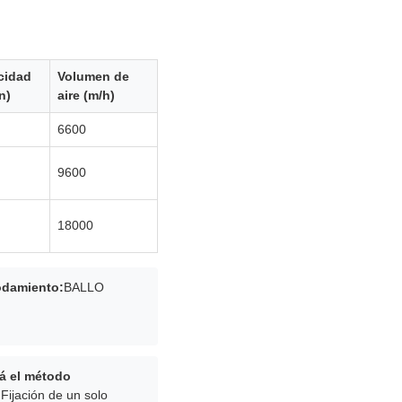
cidad
Volumen de
n)
aire (m/h)
6600
9600
18000
odamiento:
BALLO
rá el método
:
Fijación de un solo