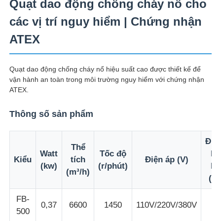
Quạt dao động chống cháy nổ cho
các vị trí nguy hiểm | Chứng nhận
ATEX
Quạt dao động chống cháy nổ hiệu suất cao được thiết kế để
vận hành an toàn trong môi trường nguy hiểm với chứng nhận
ATEX.
Thông số sản phẩm
Đư
Thể
Watt
Tốc độ
kí
Nhà
Kiểu
tích
Điện áp (V)
(kw)
(r/phút)
lư
(m³/h)
(m
Sản phẩm
FB-
0,37
6600
1450
110V/220V/380V
5
500
Về chúng tôi