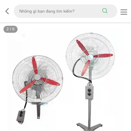
2
/
6