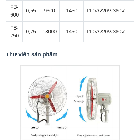
FB-
0,55
9600
1450
110V/220V/380V
6
600
Tham quan nhà máy
FB-
0,75
18000
1450
110V/220V/380V
7
750
Kiểm soát chất lượng
Thư viện sản phẩm
Liên hệ chúng tôi
Yêu cầu báo giá
Chiếu sáng chống cháy nổ
Đèn báo cháy nổ
quạt chống cháy nổ