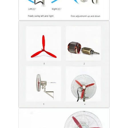
फैक्टरी यात्रा
गुणवत्ता नियंत्रण
हमसे संपर्क करें
एक बोली का अनुरोध
विस्फोट प्रूफ प्रकाश
विस्फोट रोधी अलार्म लाइट
विस्फोट रोधी पंखा