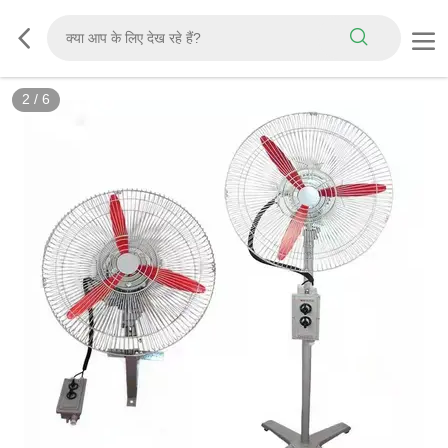
2
/
6