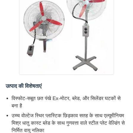
धमाका-प्रूफ बॉक्स
विस्फोट रोधी स्विच
विस्फोट-प्रूफ केबल ग्रंथियां
विस्फोट रोधी प्लग और सॉकेट
उत्पाद की विशेषताएं
विस्फोट-सबूत छत पंखे Ex-मोटर, ब्लेड, और सिलेंडर घटकों से
बना है
उच्च वोल्टेज स्थिर प्लास्टिक छिड़काव सतह के साथ एल्यूमीनियम
मिश्र धातु कास्ट ब्लेड के साथ गुणवत्ता वाले स्टील प्लेट वेल्डिंग से
निर्मित वायु नलिका