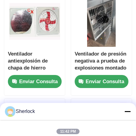
Ventilador
Ventilador de presión
antiexplosión de
negativa a prueba de
chapa de hierro
explosiones montado
espesado con
en pared para
Enviar Consulta
Enviar Consulta
ventilador axial de
ubicaciones
escape montado en la
peligrosas
pared IP55
Sherlock
11:42 PM