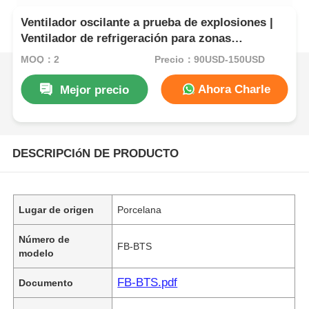
Ventilador oscilante a prueba de explosiones |
Ventilador de refrigeración para zonas
industriales peligrosas
MOQ：2
Precio：90USD-150USD
Ahora Charle
Mejor precio
DESCRIPCIóN DE PRODUCTO
Lugar de origen
Porcelana
Número de
FB-BTS
modelo
FB-BTS.pdf
Documento