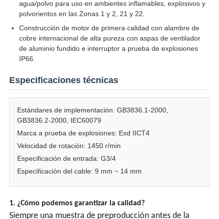
agua/polvo para uso en ambientes inflamables, explosivos y
polvorientos en las Zonas 1 y 2, 21 y 22.
Caja a prueba de explosión
Construcción de motor de primera calidad con alambre de
cobre internacional de alta pureza con aspas de ventilador
de aluminio fundido e interruptor a prueba de explosiones
interruptor a prueba de explosiones
IP66.
Especificaciones técnicas
Glándulas de cable a prueba de explosión
Estándares de implementación: GB3836.1-2000,
enchufe y zócalo a prueba de explosiones
GB3836.2-2000, IEC60079
Marca a prueba de explosiones: Exd IICT4
Velocidad de rotación: 1450 r/min
Especificación de entrada: G3/4
Especificación del cable: 9 mm ~ 14 mm
1. ¿Cómo podemos garantizar la calidad?
Siempre una muestra de preproducción antes de la