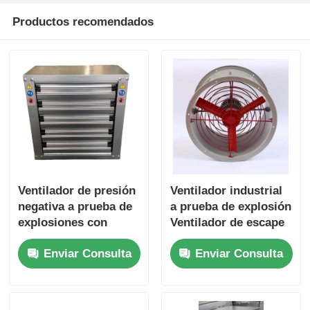
Productos recomendados
Ventilador de presión
Ventilador industrial
negativa a prueba de
a prueba de explosión
explosiones con
Ventilador de escape
certificación ATEX,
para cabinas de
Enviar Consulta
Enviar Consulta
carcasa resistente a
pulverización
la corrosión y alto
flujo de aire para
áreas peligrosas