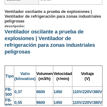
Ventilador oscilante a prueba de explosiones |
Ventilador de refrigeración para zonas industriales
peligrosas
descripción:
Ventilador oscilante a prueba de
explosiones | Ventilador de
refrigeración para zonas industriales
peligrosas
D
Vatio
Volumen
Velocidad
Voltaje
de
Inicio
Tipo
(kilovatios)
(m3/h)
(r/min)
(V)
ho
(
FB-
Productos
0,37
6600
1450
110V/220V/380V
5
500
FB-
0,55
9600
1450
110V/220V/380V
6
600
Sobre nosotros