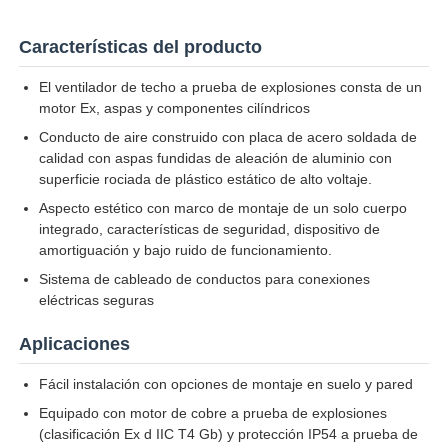
FB-
0,75
18000
1450
110V/220V/380V
7
750
Características del producto
Visita a la fábrica
El ventilador de techo a prueba de explosiones consta de un
motor Ex, aspas y componentes cilíndricos
Control de Calidad
Conducto de aire construido con placa de acero soldada de
calidad con aspas fundidas de aleación de aluminio con
superficie rociada de plástico estático de alto voltaje.
Contacto
Aspecto estético con marco de montaje de un solo cuerpo
integrado, características de seguridad, dispositivo de
Solicitar una cotización
amortiguación y bajo ruido de funcionamiento.
Sistema de cableado de conductos para conexiones
eléctricas seguras
Iluminación a prueba de explosiones
Aplicaciones
Luz a prueba de explosiones de la alarma
Fácil instalación con opciones de montaje en suelo y pared
Equipado con motor de cobre a prueba de explosiones
(clasificación Ex d IIC T4 Gb) y protección IP54 a prueba de
ventilador a prueba de explosiones