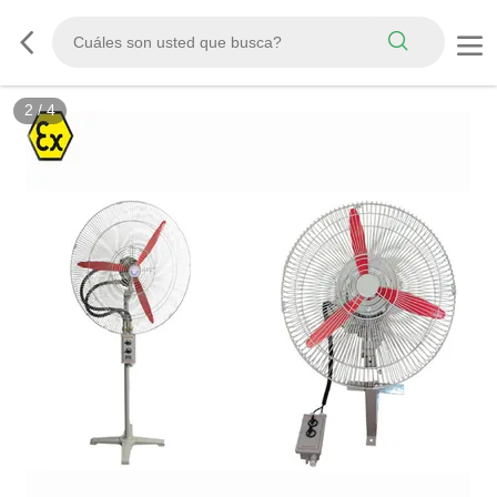
2
/
4