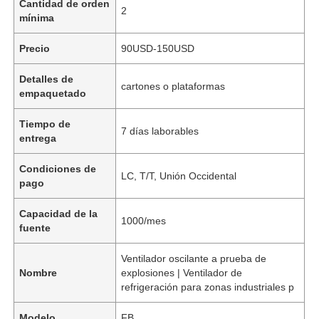
Cantidad de orden
2
mínima
Precio
90USD-150USD
Detalles de
cartones o plataformas
empaquetado
Tiempo de
7 días laborables
entrega
Condiciones de
LC, T/T, Unión Occidental
pago
Capacidad de la
1000/mes
fuente
Ventilador oscilante a prueba de
Nombre
explosiones | Ventilador de
refrigeración para zonas industriales p
Modelo
FB