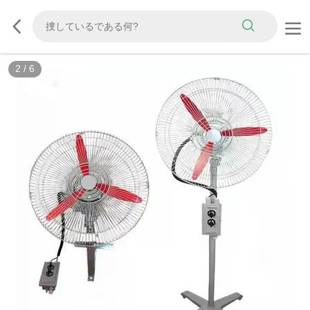
2
/
6