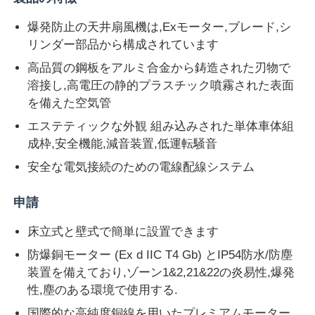
爆発防止の天井扇風機は,Exモーター,ブレード,シ
リンダー部品から構成されています
高品質の鋼板をアルミ合金から鋳造された刃物で
溶接し,高電圧の静的プラスチック噴霧された表面
を備えた空気管
エステティックな外観 組み込みされた単体車体組
成枠,安全機能,減音装置,低運転騒音
安全な電気接続のための電線配線システム
申請
床立式と壁式で簡単に設置できます
防爆銅モーター (Ex d IIC T4 Gb) とIP54防水/防塵
装置を備えており,ゾーン1&2,21&22の炎易性,爆発
性,塵のある環境で使用する.
国際的な高純度銅線を用いたプレミアムモーター