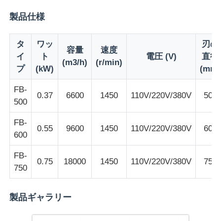
製品仕様
タ
ワッ
刃の
容量
速度
イ
ト
電圧 (V)
直径
(m3/h)
(r/min)
プ
(kW)
(mm)
FB-
0.37
6600
1450
110V/220V/380V
500
500
FB-
0.55
9600
1450
110V/220V/380V
600
600
FB-
ホーム
0.75
18000
1450
110V/220V/380V
750
750
製品
製品ギャラリー
企業情報