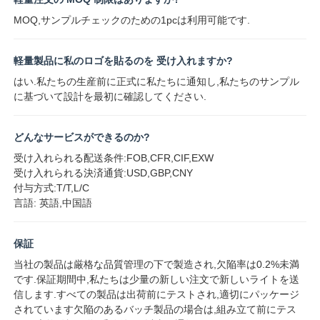
MOQ,サンプルチェックのための1pcは利用可能です.
軽量製品に私のロゴを貼るのを 受け入れますか?
はい.私たちの生産前に正式に私たちに通知し,私たちのサンプル
に基づいて設計を最初に確認してください.
どんなサービスができるのか?
受け入れられる配送条件:FOB,CFR,CIF,EXW
受け入れられる決済通貨:USD,GBP,CNY
付与方式:T/T,L/C
言語: 英語,中国語
保証
当社の製品は厳格な品質管理の下で製造され,欠陥率は0.2%未満
です.保証期間中,私たちは少量の新しい注文で新しいライトを送
信します.すべての製品は出荷前にテストされ,適切にパッケージ
されています欠陥のあるバッチ製品の場合は,組み立て前にテス