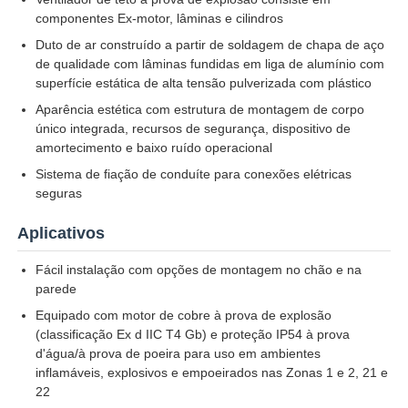
componentes Ex-motor, lâminas e cilindros
Duto de ar construído a partir de soldagem de chapa de aço
Fábrica
de qualidade com lâminas fundidas em liga de alumínio com
superfície estática de alta tensão pulverizada com plástico
Aparência estética com estrutura de montagem de corpo
Controle de Qualidade
único integrada, recursos de segurança, dispositivo de
amortecimento e baixo ruído operacional
Fale Conosco
Sistema de fiação de conduíte para conexões elétricas
seguras
Pedir um orçamento
Aplicativos
Fácil instalação com opções de montagem no chão e na
Iluminação à prova de explosões
parede
Equipado com motor de cobre à prova de explosão
(classificação Ex d IIC T4 Gb) e proteção IP54 à prova
Luz à prova de explosões do alarme
d'água/à prova de poeira para uso em ambientes
inflamáveis, explosivos e empoeirados nas Zonas 1 e 2, 21 e
22
ventilador à prova de explosão