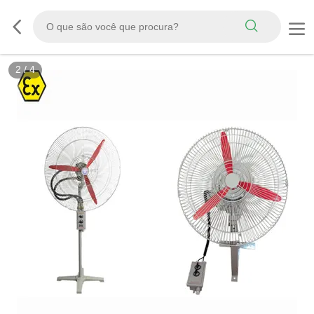
2
/
4