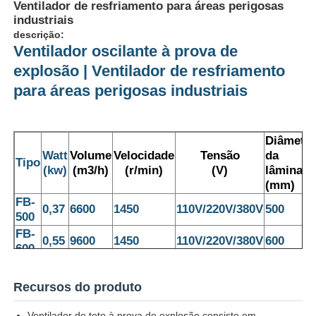
Ventilador de resfriamento para áreas perigosas
industriais
descrição:
Ventilador oscilante à prova de
explosão | Ventilador de resfriamento
para áreas perigosas industriais
Diâmetr
Watt
Volume
Velocidade
Tensão
da
Tipo
(kw)
(m3/h)
(r/min)
(V)
lâmina
(mm)
FB-
0,37
6600
1450
110V/220V/380V
500
500
Casa
FB-
0,55
9600
1450
110V/220V/380V
600
600
FB-
Produtos
0,75
18.000
1450
110V/220V/380V
750
750
Recursos do produto
Quem Somos
Ventilador de teto à prova de explosão consiste em