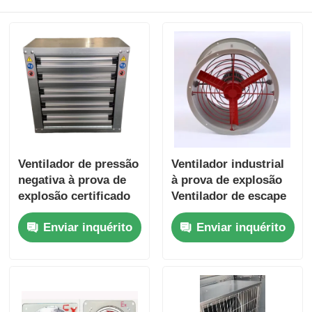
Ventilador de pressão
Ventilador industrial
negativa à prova de
à prova de explosão
explosão certificado
Ventilador de escape
pela ATEX com caixa
de parede para
Enviar inquérito
Enviar inquérito
resistente à corrosão
cabines de
e alto fluxo de ar para
pulverização
áreas perigosas