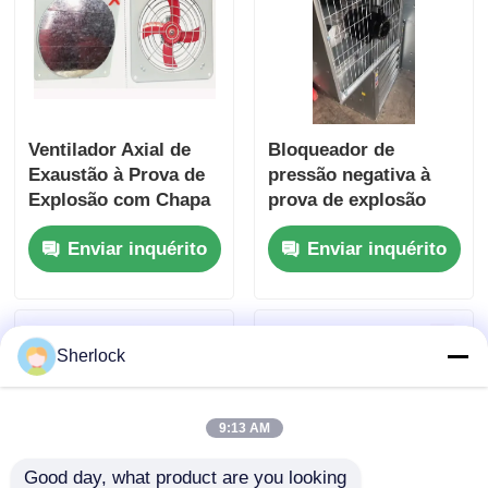
Ventilador Axial de
Bloqueador de
Exaustão à Prova de
pressão negativa à
Explosão com Chapa
prova de explosão
de Ferro Espessa
montado numa
Enviar inquérito
Enviar inquérito
Montado na Parede
parede de ventilador
IP55
para locais perigosos
Sherlock
9:13 AM
Good day, what product are you looking 