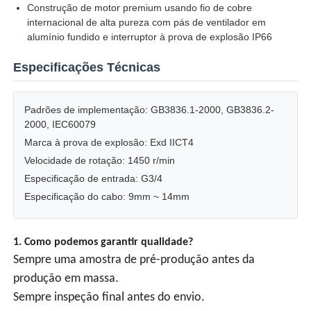
Construção de motor premium usando fio de cobre
internacional de alta pureza com pás de ventilador em
Caixa à prova de explosão
alumínio fundido e interruptor à prova de explosão IP66
Especificações Técnicas
interruptor à prova de explosão
Padrões de implementação: GB3836.1-2000, GB3836.2-
Glândulas de cabo à prova de explosão
2000, IEC60079
Marca à prova de explosão: Exd IICT4
Velocidade de rotação: 1450 r/min
tomada e soquete à prova de explosões
Especificação de entrada: G3/4
Especificação do cabo: 9mm ~ 14mm
1. Como podemos garantir qualidade?
Sempre uma amostra de pré-produção antes da
produção em massa.
Sempre inspeção final antes do envio.