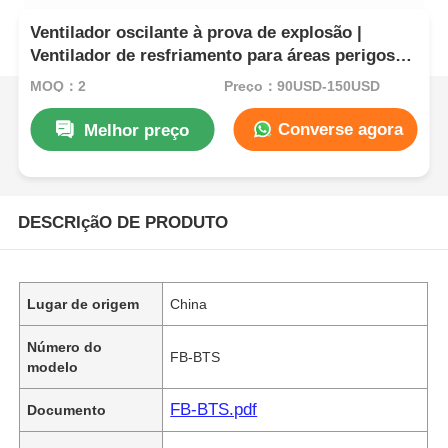
Ventilador oscilante à prova de explosão |
Ventilador de resfriamento para áreas perigosas
industriais
MOQ：2
Preço：90USD-150USD
Converse agora
Melhor preço
DESCRIçãO DE PRODUTO
Lugar de origem
China
Número do
FB-BTS
modelo
FB-BTS.pdf
Documento