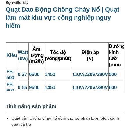
Sự miêu tả:
Quạt Dao Động Chống Cháy Nổ | Quạt
làm mát khu vực công nghiệp nguy
hiểm
Đường
Âm
Watt
Tốc độ
Điện áp
kính
Kiểu
lượng
(kw)
(vòng/phút)
(V)
lưỡi
(m3/h)
(mm)
FB-
0,37
6600
1450
110V/220V/380V
500
500
FB-
0,55
9600
1450
110V/220V/380V
600
600
Nhà
FB-
0,75
18000
1450
110V/220V/380V
750
750
Tính năng sản phẩm
Sản phẩm
Quạt trần chống cháy nổ gồm các bộ phận Ex-motor, cánh
quạt và trụ
Về chúng tôi