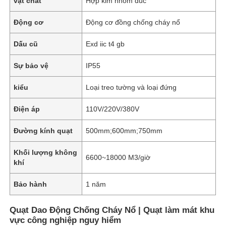
vật chất
Hợp kim nhôm đúc
Động cơ
Động cơ đồng chống cháy nổ
Dấu cũ
Exd iic t4 gb
Sự bảo vệ
IP55
kiểu
Loại treo tường và loại đứng
Điện áp
110V/220V/380V
Đường kính quạt
500mm;600mm;750mm
Khối lượng không
6600~18000 M3/giờ
khí
Bảo hành
1 năm
Quạt Dao Động Chống Cháy Nổ | Quạt làm mát khu
vực công nghiệp nguy hiểm