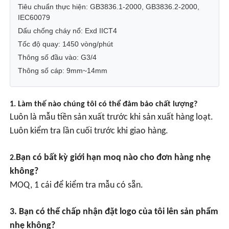
Tiêu chuẩn thực hiện: GB3836.1-2000, GB3836.2-2000,
IEC60079
Hộp chống nổ
Dấu chống cháy nổ: Exd IICT4
Tốc độ quay: 1450 vòng/phút
Thông số đầu vào: G3/4
công tắc chống cháy nổ
Thông số cáp: 9mm~14mm
Các tuyến cáp chống nổ
1. Làm thế nào chúng tôi có thể đảm bảo chất lượng?
Luôn là mẫu tiền sản xuất trước khi sản xuất hàng loạt.
phích cắm và ổ cắm chống cháy nổ
Luôn kiểm tra lần cuối trước khi giao hàng.
Bạn có bất kỳ giới hạn moq nào cho đơn hàng nhẹ
2.
không?
MOQ, 1 cái để kiểm tra mẫu có sẵn.
3. Bạn có thể chấp nhận đặt logo của tôi lên sản phẩm
nhẹ không?