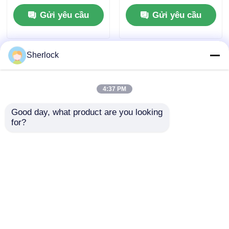
IP55
trí nguy hiểm
Gửi yêu cầu
Gửi yêu cầu
Sherlock
4:37 PM
Good day, what product are you looking 
for?
Quạt thông gió chống
Quạt thông gió chống
cháy nổ di động dòng
cháy nổ di động dòng
BCFT 2800 vòng/phút
SFT tùy chỉnh 1500-
10000m3/H
Gửi yêu cầu
Gửi yêu cầu