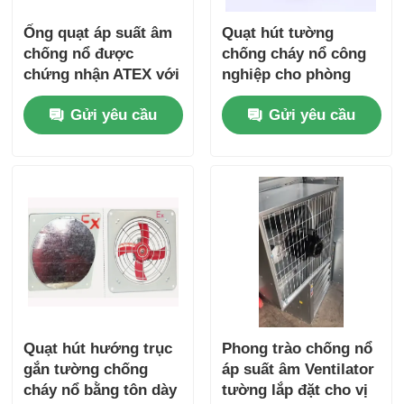
Ống quạt áp suất âm
Quạt hút tường
chống nổ được
chống cháy nổ công
chứng nhận ATEX với
nghiệp cho phòng
vỏ chống ăn mòn và
sơn
Gửi yêu cầu
Gửi yêu cầu
lưu lượng không khí
cao cho các khu vực
nguy hiểm
Quạt hút hướng trục
Phong trào chống nổ
gắn tường chống
áp suất âm Ventilator
cháy nổ bằng tôn dày
tường lắp đặt cho vị