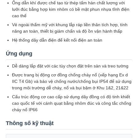
Ống dẫn khí được chế tạo từ thép tấm hàn chất lượng với
lưỡi đúc bằng hợp kim nhôm có bề mặt phun nhựa tĩnh điện
cao thế
Tham quan nhà máy
Vẻ ngoài thẩm mỹ với khung lắp ráp liền thân tích hợp, tính
năng an toàn, thiết bị giảm chấn và độ ồn vận hành thấp
Kiểm soát chất lượng
Hệ thống dây dẫn điện để kết nối điện an toàn
Ứng dụng
Liên hệ chúng tôi
Dễ dàng lắp đặt với các tùy chọn đặt trên sàn và treo tường
Được trang bị động cơ đồng chống cháy nổ (xếp hạng Ex d
Yêu cầu báo giá
IIC T4 Gb) và bảo vệ chống nước/chống bụi IP54 để sử dụng
trong môi trường dễ cháy, nổ và bụi bặm ở Khu 1&2, 21&22
Chiếu sáng chống cháy nổ
Cấu trúc động cơ cao cấp sử dụng dây đồng có độ tinh khiết
cao quốc tế với cánh quạt bằng nhôm đúc và công tắc chống
cháy nổ IP66
Đèn báo cháy nổ
Thông số kỹ thuật
quạt chống cháy nổ