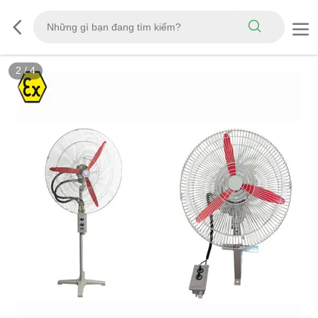
2
/
4