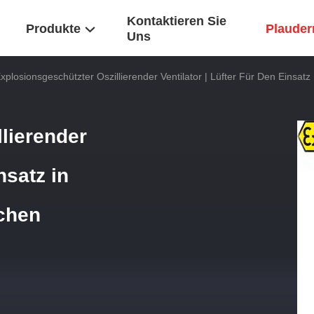
Kontaktieren Sie
Produkte
Plaudern
Uns
xplosionsgeschützter Oszillierender Ventilator | Lüfter Für Den Einsatz
lierender
nsatz in
ichen