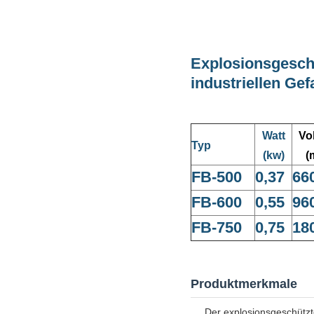
Explosionsgeschüt
industriellen Ge
Watt
Vo
Typ
(kw)
(
FB-500
0,37
66
FB-600
0,55
96
FB-750
0,75
18
Produktmerkmale
Der explosionsgeschützt