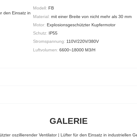
Modell:
FB
ür den Einsatz in
Material:
mit einer Breite von nicht mehr als 30 mm
Motor:
Explosionsgeschützter Kupfermotor
Schutz:
IP55
Stromspannung:
110V/220V/380V
Luftvolumen:
6600~18000 M3/H
GALERIE
zter oszillierender Ventilator | Lüfter für den Einsatz in industriellen