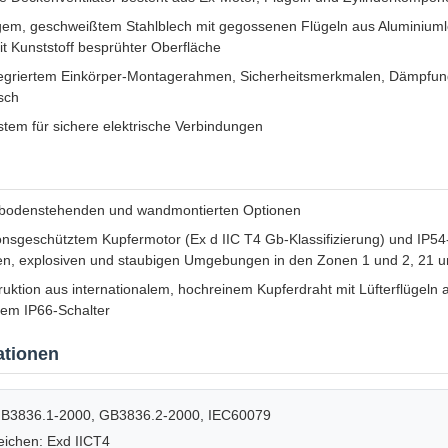
gem, geschweißtem Stahlblech mit gegossenen Flügeln aus Aluminiuml
t Kunststoff besprühter Oberfläche
ntegriertem Einkörper-Montagerahmen, Sicherheitsmerkmalen, Dämpfun
sch
tem für sichere elektrische Verbindungen
it bodenstehenden und wandmontierten Optionen
ionsgeschütztem Kupfermotor (Ex d IIC T4 Gb-Klassifizierung) und IP5
ren, explosiven und staubigen Umgebungen in den Zonen 1 und 2, 21 
uktion aus internationalem, hochreinem Kupferdraht mit Lüfterflügeln
tem IP66-Schalter
ationen
GB3836.1-2000, GB3836.2-2000, IEC60079
eichen: Exd IICT4