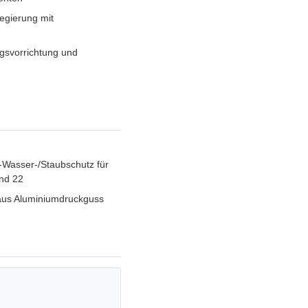
egierung mit
gsvorrichtung und
4-Wasser-/Staubschutz für
und 22
 aus Aluminiumdruckguss