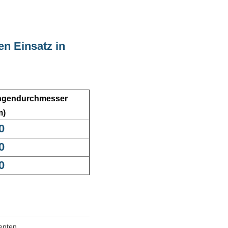
en Einsatz in
ngendurchmesser
m)
0
0
0
enten