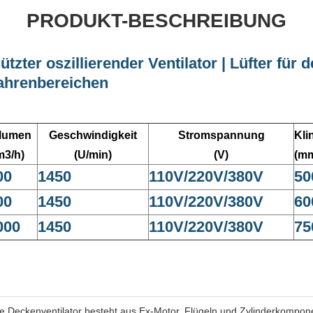
PRODUKT-BESCHREIBUNG
zter oszillierender Ventilator | Lüfter für d
fahrenbereichen
lumen
Geschwindigkeit
Stromspannung
Kli
m3/h)
(U/min)
(V)
(m
00
1450
110V/220V/380V
50
00
1450
110V/220V/380V
60
000
1450
110V/220V/380V
75
e Deckenventilator besteht aus Ex-Motor, Flügeln und Zylinderkompon