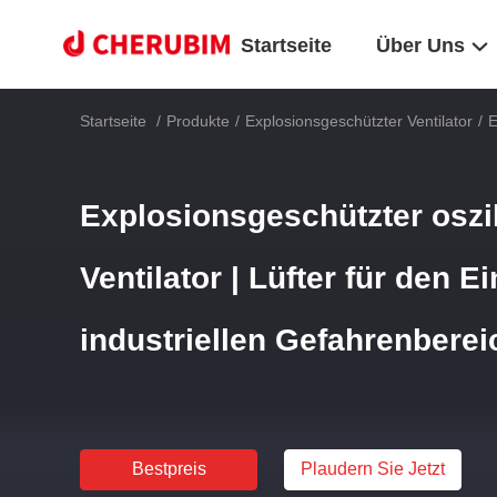
Startseite
Über Uns
Startseite
/
Produkte
/
Explosionsgeschützter Ventilator
/
E
Explosionsgeschützter oszil
Ventilator | Lüfter für den Ei
industriellen Gefahrenbere
Bestpreis
Plaudern Sie Jetzt