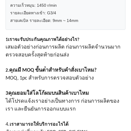
ความเร็วหมุน: 1450 r/min
รายละเอียดทางเข้า: G3/4
กล่องกันระเบิด
สายเคเบิล รายละเอียด: 9mm ~ 14mm
สวิตช์ป้องกันการระเบิด
1เราจะรับประกันคุณภาพได้อย่างไร?
เสมอตัวอย่างก่อนการผลิต ก่อนการผลิตจํานวนมาก
กรดสายไฟที่ป้องกันระเบิด
ตรวจสอบครั้งสุดท้ายก่อนส่ง
คุณมี MOQ ขั้นต่ําสําหรับคําสั่งเบาไหม?
2.
ปลั๊กและซ็อกเก็ตป้องกันการระเบิด
MOQ, 1pc สําหรับการตรวจสอบตัวอย่าง
3คุณยอมใส่โลโก้ผมบนสินค้าเบาไหม
ได้โปรดแจ้งเราอย่างเป็นทางการ ก่อนการผลิตของ
เรา และยืนยันการออกแบบแรก
4.
เราสามารถให้บริการอะไรได้