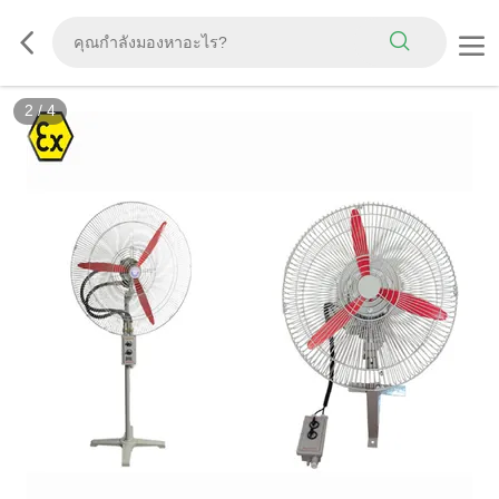
2
/
4