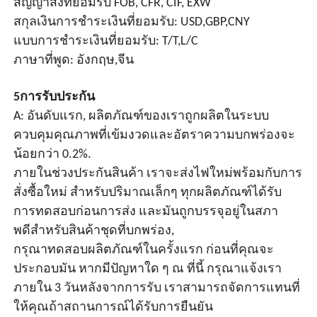
สัญญาส่งที่ยอมรับ FOB, CFR, CIF, EXW
สกุลเงินการชําระเงินที่ยอมรับ: USD,GBP,CNY
แบบการชําระเงินที่ยอมรับ: T/T,L/C
ภาษาที่พูด: อังกฤษ,จีน
5การรับประกัน
A: อันดับแรก, ผลิตภัณฑ์ของเราถูกผลิตในระบบ
ควบคุมคุณภาพที่เข้มงวดและอัตราความบกพร่องจะ
น้อยกว่า 0.2%.
ภายในช่วงประกันสินค้า เราจะส่งไฟใหม่พร้อมกับการ
สั่งซื้อใหม่ สําหรับปริมาณเล็กๆ ทุกผลิตภัณฑ์ได้รับ
การทดสอบก่อนการส่ง และมันถูกบรรจุอยู่ในสภา
พดีสําหรับสินค้าชุดที่บกพร่อง,
กรุณาทดสอบผลิตภัณฑ์ในครั้งแรก ก่อนที่คุณจะ
ประกอบมัน หากมีปัญหาใด ๆ ณ ที่นี้ กรุณาแจ้งเรา
ภายใน 3 วันหลังจากการรับ เราสามารถจัดการแทนที่
ให้คุณถ้าสถานการณ์ได้รับการยืนยัน