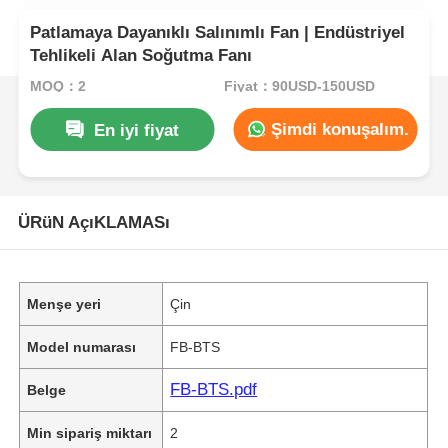
Patlamaya Dayanıklı Salınımlı Fan | Endüstriyel
Tehlikeli Alan Soğutma Fanı
MOQ：2
Fiyat：90USD-150USD
Şimdi konuşalım.
En iyi fiyat
ÜRüN AçıKLAMASı
Menşe yeri
Çin
Model numarası
FB-BTS
FB-BTS.pdf
Belge
Min sipariş miktarı
2