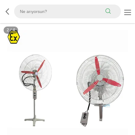
2
/
4