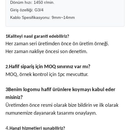
Dönüm hızı: 1450 r/min.
Giriş özelliği: G3/4
Patlamaya Dayanıklı Kutu
Kablo Spesifikasyonu: 9mm~14mm
patlamaya dayanıklı anahtar
1Kaliteyi nasıl garanti edebiliriz?
Her zaman seri üretimden önce ön üretim örneği.
Her zaman nakliye öncesi son denetim.
Patlama geçirmez kablo bezleri
Hafif sipariş için MOQ sınırınız var mı?
2.
patlamaya dayanıklı fiş ve priz
MOQ, örnek kontrol için 1pc mevcuttur.
3Benim logomu hafif ürünlere koymayı kabul eder
misiniz?
Üretimden önce resmi olarak bize bildirin ve ilk olarak
numunemize dayanarak tasarımı onaylayın.
4.
Hangi hizmetleri sunabiliriz?