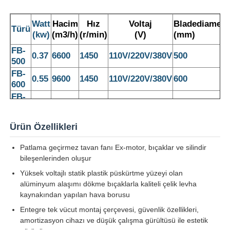
Watt
Hacim
Hız
Voltaj
Bladediametr
Türü
(kw)
(m3/h)
(r/min)
(V)
(mm)
FB-
0.37
6600
1450
110V/220V/380V
500
500
FB-
0.55
9600
1450
110V/220V/380V
600
600
FB-
0.75
18000
1450
110V/220V/380V
750
750
Ürün Özellikleri
Patlama geçirmez tavan fanı Ex-motor, bıçaklar ve silindir
bileşenlerinden oluşur
Ana sayfa
Yüksek voltajlı statik plastik püskürtme yüzeyi olan
alüminyum alaşımı dökme bıçaklarla kaliteli çelik levha
Ürünler
kaynakından yapılan hava borusu
Entegre tek vücut montaj çerçevesi, güvenlik özellikleri,
amortizasyon cihazı ve düşük çalışma gürültüsü ile estetik
Hakkımızda