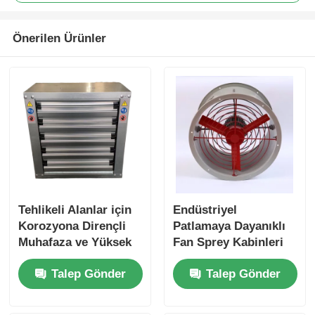
Önerilen Ürünler
Tehlikeli Alanlar için
Endüstriyel
Korozyona Dirençli
Patlamaya Dayanıklı
Muhafaza ve Yüksek
Fan Sprey Kabinleri
Hava Akışına Sahip
için Duvar Egzoz Fanı
Talep Gönder
Talep Gönder
ATEX Sertifikalı
Patlamaya Dayanıklı
Negatif Basınçlı Fan