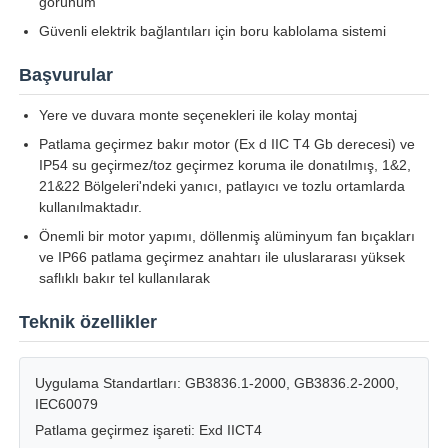
görünüm
Güvenli elektrik bağlantıları için boru kablolama sistemi
Fabrika turu
Başvurular
Yere ve duvara monte seçenekleri ile kolay montaj
Kalite kontrol
Patlama geçirmez bakır motor (Ex d IIC T4 Gb derecesi) ve
IP54 su geçirmez/toz geçirmez koruma ile donatılmış, 1&2,
Bize ulaşın
21&22 Bölgeleri'ndeki yanıcı, patlayıcı ve tozlu ortamlarda
kullanılmaktadır.
Önemli bir motor yapımı, döllenmiş alüminyum fan bıçakları
Teklif isteği
ve IP66 patlama geçirmez anahtarı ile uluslararası yüksek
saflıklı bakır tel kullanılarak
Patlama Korumalı Aydınlatma
Teknik özellikler
Patlamaya Dayanıklı Alarm Işığı
Uygulama Standartları: GB3836.1-2000, GB3836.2-2000,
IEC60079
Patlama geçirmez işareti: Exd IICT4
patlamaya dayanıklı fan