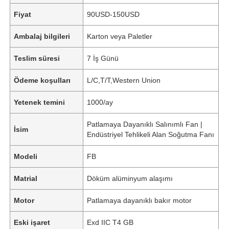
Fiyat
90USD-150USD
Ambalaj bilgileri
Karton veya Paletler
Teslim süresi
7 İş Günü
Ödeme koşulları
L/C,T/T,Western Union
Yetenek temini
1000/ay
Patlamaya Dayanıklı Salınımlı Fan |
İsim
Endüstriyel Tehlikeli Alan Soğutma Fanı
Modeli
FB
Matrial
Döküm alüminyum alaşımı
Motor
Patlamaya dayanıklı bakır motor
Eski işaret
Exd IIC T4 GB