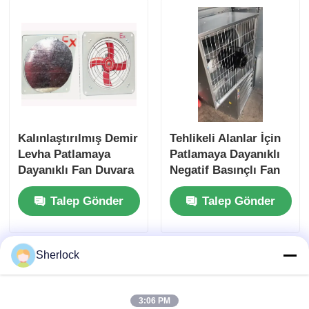
Kalınlaştırılmış Demir
Tehlikeli Alanlar İçin
Levha Patlamaya
Patlamaya Dayanıklı
Dayanıklı Fan Duvara
Negatif Basınçlı Fan
Monte Egzoz Aksiyel
Duvara Monte
Talep Gönder
Talep Gönder
Fan IP55
Sherlock
3:06 PM