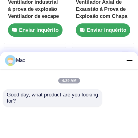
Ventilador industrial
Ventilador Axial de
à prova de explosão
Exaustão à Prova de
Ventilador de escape
Explosão com Chapa
de parede para
de Ferro Espessa
Enviar inquérito
Enviar inquérito
cabines de
Montado na Parede
pulverização
IP55
Max
4:29 AM
Good day, what product are you looking 
for?
Ventilador portátil à
Ventilador Portátil à
prova de explosão da
Prova de Explosão
série BCFT 2800r/min
Série SFT
Personalizado 1500-
Enviar inquérito
Enviar inquérito