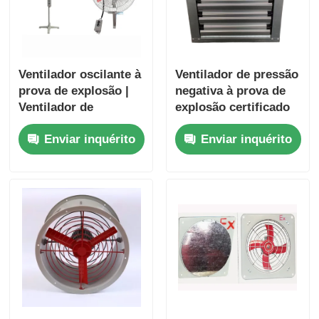
Ventilador oscilante à
Ventilador de pressão
prova de explosão |
negativa à prova de
Ventilador de
explosão certificado
resfriamento para
pela ATEX com caixa
Enviar inquérito
Enviar inquérito
áreas perigosas
resistente à corrosão
industriais
e alto fluxo de ar para
áreas perigosas