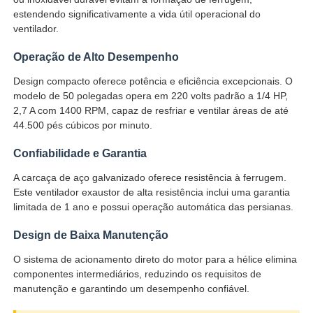
estendendo significativamente a vida útil operacional do
ventilador.
Fábrica
Operação de Alto Desempenho
Design compacto oferece potência e eficiência excepcionais. O
Controle de Qualidade
modelo de 50 polegadas opera em 220 volts padrão a 1/4 HP,
2,7 A com 1400 RPM, capaz de resfriar e ventilar áreas de até
44.500 pés cúbicos por minuto.
Fale Conosco
Confiabilidade e Garantia
Pedir um orçamento
A carcaça de aço galvanizado oferece resistência à ferrugem.
Este ventilador exaustor de alta resistência inclui uma garantia
limitada de 1 ano e possui operação automática das persianas.
Iluminação à prova de explosões
Design de Baixa Manutenção
O sistema de acionamento direto do motor para a hélice elimina
Luz à prova de explosões do alarme
componentes intermediários, reduzindo os requisitos de
manutenção e garantindo um desempenho confiável.
ventilador à prova de explosão