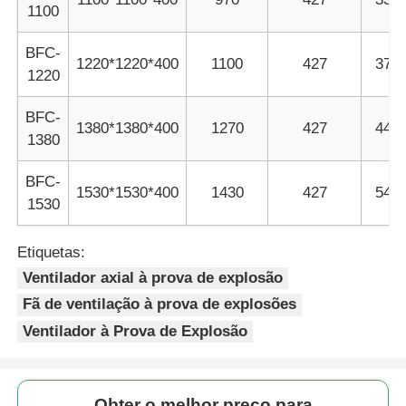
1100
BFC-
1220*1220*400
1100
427
370
1220
BFC-
1380*1380*400
1270
427
445
1380
BFC-
1530*1530*400
1430
427
540
1530
Etiquetas:
Ventilador axial à prova de explosão
Fã de ventilação à prova de explosões
Ventilador à Prova de Explosão
Obter o melhor preço para