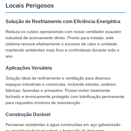
Locais Perigosos
Solução de Resfriamento com Eficiência Energética
Reduza os custos operacionais com nosso ventilador exaustor
industrial de acionamento direto. Pronto para instalar, este
sistema remove efetivamente o excesso de calor e umidade,
mantendo ambientes mais frios e confortáveis durante todo o
ano.
Aplicações Versáteis
Solução ideal de resfriamento e ventilação para diversos
espaços industriais e comerciais, incluindo estufas, aviários,
fábricas, fazendas e armazéns. Possui motor totalmente
Casa
fechado e termicamente protegido com lubrificação permanente
para requisitos mínimos de manutenção.
Produtos
Construção Durável
Persianas resistentes à água construídas em aço galvanizado
Quem Somos
ou inoxidável durável evitam a formação de ferrugem,