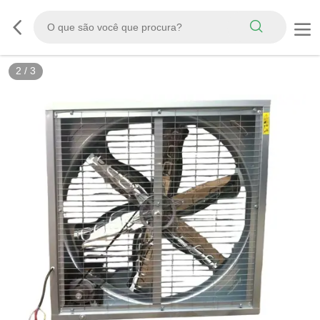
2
/
3