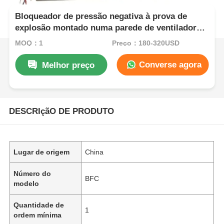
Bloqueador de pressão negativa à prova de
explosão montado numa parede de ventilador
para locais perigosos
MOQ：1
Preço：180-320USD
Converse agora
Melhor preço
DESCRIçãO DE PRODUTO
Lugar de origem
China
Número do
BFC
modelo
Quantidade de
1
ordem mínima