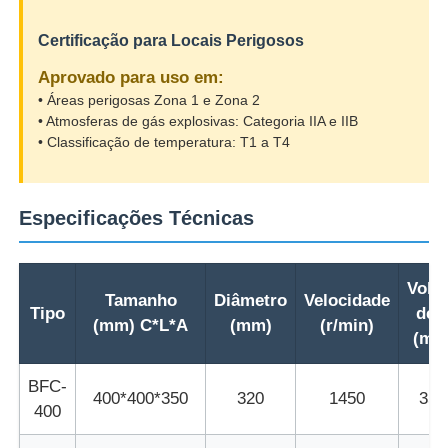
Certificação para Locais Perigosos
Caixa à prova de explosão
Aprovado para uso em:
• Áreas perigosas Zona 1 e Zona 2
interruptor à prova de explosão
• Atmosferas de gás explosivas: Categoria IIA e IIB
• Classificação de temperatura: T1 a T4
Glândulas de cabo à prova de explosão
Especificações Técnicas
tomada e soquete à prova de explosões
Volu
Tamanho
Diâmetro
Velocidade
Tipo
de 
(mm) C*L*A
(mm)
(r/min)
(m³/
BFC-
400*400*350
320
1450
350
400