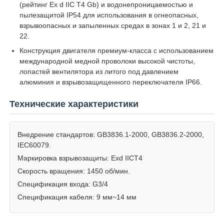
(рейтинг Ex d IIC T4 Gb) и водонепроницаемостью и
пылезащитой IP54 для использования в огнеопасных,
взрывоопасных и запыленных средах в зонах 1 и 2, 21 и
Коробка, защищенная от взрывов
22.
Конструкция двигателя премиум-класса с использованием
взрывозащищенный переключатель
международной медной проволоки высокой чистоты,
лопастей вентилятора из литого под давлением
алюминия и взрывозащищенного переключателя IP66.
Взрывостойкие кабельные железы
Технические характеристики
взрывозащищенные штепсельная вилка и гнездо
Внедрение стандартов: GB3836.1-2000, GB3836.2-2000,
IEC60079.
Маркировка взрывозащиты: Exd IICT4
Скорость вращения: 1450 об/мин.
Спецификация входа: G3/4
Спецификация кабеля: 9 мм~14 мм