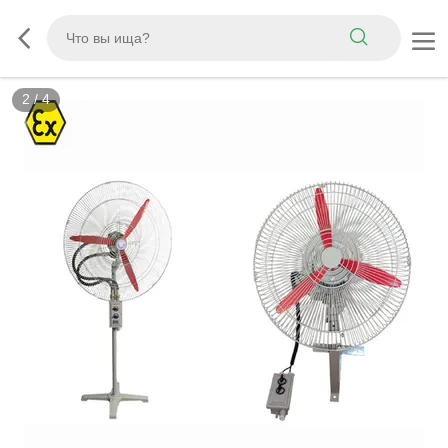
2
/
4