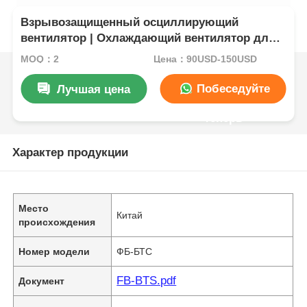
Взрывозащищенный осциллирующий
вентилятор | Охлаждающий вентилятор для
промышленной опасной зоны
MOQ：2
Цена：90USD-150USD
Побеседуйте
Лучшая цена
теперь
Характер продукции
Место
Китай
происхождения
Номер модели
ФБ-БТС
FB-BTS.pdf
Документ