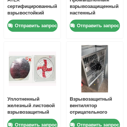
сертифицированный
взрывозащищенный
взрывостойкий
настенный
вентилятор
вытяжной
Отправить запрос
Отправить запрос
отрицательного
вентилятор для
давления с
покрасочных камер
коррозионностойким
корпусом и
высоким
воздушным потоком
для опасных зон
Уплотненный
Взрывозащитный
железный листовой
вентилятор
взрывозащитный
отрицательного
вентилятор на
давления,
Отправить запрос
Отправить запрос
стенке,
установленный в