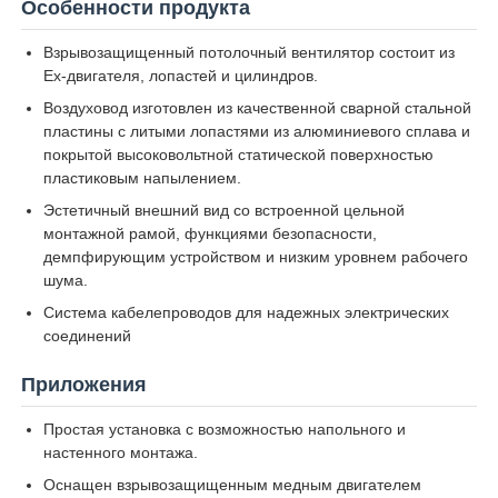
Особенности продукта
Взрывозащищенный потолочный вентилятор состоит из
Наша фабрика
Ex-двигателя, лопастей и цилиндров.
Воздуховод изготовлен из качественной сварной стальной
пластины с литыми лопастями из алюминиевого сплава и
контроль качества
покрытой высоковольтной статической поверхностью
пластиковым напылением.
контактные данные
Эстетичный внешний вид со встроенной цельной
монтажной рамой, функциями безопасности,
демпфирующим устройством и низким уровнем рабочего
Отправить запрос
шума.
Система кабелепроводов для надежных электрических
соединений
Взрывозащищенное освещение
Приложения
Взрывозащищенный свет сигнала тревоги
Простая установка с возможностью напольного и
настенного монтажа.
Оснащен взрывозащищенным медным двигателем
взрывозащищенный вентилятор