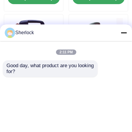
установленный на
опасном месте
выхлопном
аксиальном
вентиляторе IP55
Sherlock
2:11 PM
Good day, what product are you looking 
for?
Портативный
Портативный
взрывозащитный
взрывозащитный
вентилятор BCFT
вентиляционный
серии 2800r/мин
вентилятор серии
Отправить запрос
Отправить запрос
SFT
Главная страница
Карта сайта
контактные данные
Desktop Site