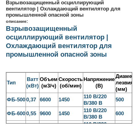
Взрывозащищенный осциллирующий
вентилятор | Охлаждающий вентилятор для
промышленной опасной зоны
описание:
Взрывозащищенный
осциллирующий вентилятор |
Охлаждающий вентилятор для
промышленной опасной зоны
Диаметр
Ватт
Объем
Скорость
Напряжение
Тип
лезвия
(кВт)
(м3/ч)
(об/мин)
(В)
(мм)
110 В/220
Главная страница
ФБ-500
0,37
6600
1450
500
В/380 В
110 В/220
ФБ-600
0,55
9600
1450
600
В/380 В
Продукция
110 В/220
ФБ-750
0,75
18000
1450
750
В/380 В
О Компании