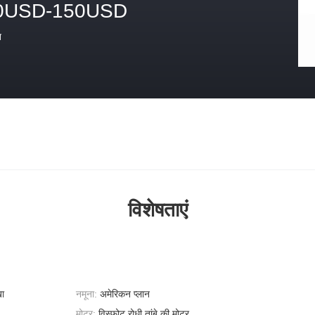
0USD-150USD
त
विशेषताएं
खा
नमूना:
अमेरिकन प्लान
मोटर:
विस्फोट रोधी तांबे की मोटर