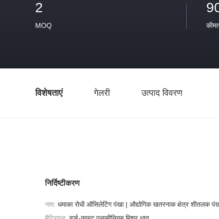
2
9
MOQ
कीम
विशेषताएं
गेलरी
उत्पाद विवरण
निर्दिष्टीकरण
नाम:
धमाका रोधी ऑसिलेटिंग पंखा | औद्योगिक खतरनाक क्षेत्र शीतलक पं
मैट्रियल:
डाई-कास्ट एल्यूमीनियम मिश्र धातु