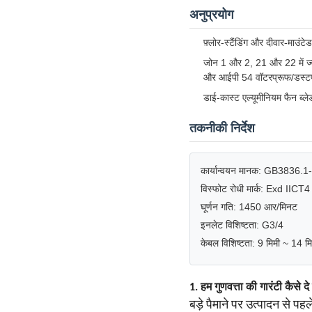
अनुप्रयोग
फ़्लोर-स्टैंडिंग और दीवार-माउंट
जोन 1 और 2, 21 और 22 में ज्
और आईपी 54 वॉटरप्रूफ/डस्टप्र
डाई-कास्ट एल्यूमीनियम फैन ब्ले
तकनीकी निर्देश
कार्यान्वयन मानक: GB3836
विस्फोट रोधी मार्क: Exd IICT4
घूर्णन गति: 1450 आर/मिनट
इनलेट विशिष्टता: G3/4
केबल विशिष्टता: 9 मिमी ~ 14 मि
1. हम गुणवत्ता की गारंटी कैसे दे
बड़े पैमाने पर उत्पादन से पह