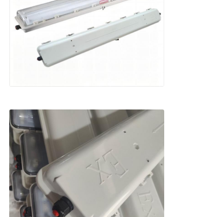
Explosieveilige Doos
explosieveilige schakelaar
Explosiebestendige kabelklieren
explosiebestendige stop en contactdoos