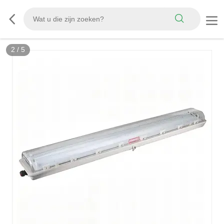
2
/
5