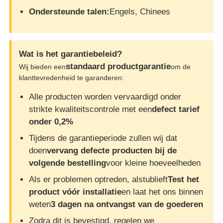
Ondersteunde talen:
Engels, Chinees
Wat is het garantiebeleid?
standaard productgarantie
Wij bieden een
om de
klanttevredenheid te garanderen:
Alle producten worden vervaardigd onder
strikte kwaliteitscontrole met een
defect tarief
onder 0,2%
Tijdens de garantieperiode zullen wij dat
doen
vervang defecte producten bij de
volgende bestelling
voor kleine hoeveelheden
Als er problemen optreden, alstublieft
Test het
product vóór installatie
en laat het ons binnen
weten
3 dagen na ontvangst van de goederen
Zodra dit is bevestigd, regelen we