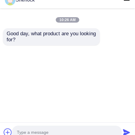
10:26 AM
Good day, what product are you looking 
for?
Plastic deksel plafond
Explosiebestendige
4FT LED
LED-voorlichten voor
explosieveilige TL-
gevaarlijke gebieden
buis licht / led-lamp
met duurzame
Aanvraag sturen
Aanvraag sturen
constructie
Thuis
Ongeveer ons
Contacteer ons
Desktop Site
Sitemap
Privacybeleid
Kwaliteit
Explosiebestendige Verlichting
China
Fabriek.Copyright © 2026 Ningbo VivaTrade