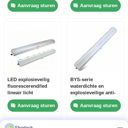
Aanvraag sturen
Aanvraag sturen
buislamp
277 VAC
breedspanning voor
gevaarlijke gebieden
LED explosieveilig
BYS-serie
fluorescerend/led
waterdichte en
lineair licht
explosieveilige anti-
corrosie
Aanvraag sturen
Aanvraag sturen
fluorescerende / LED-
lamp
Sherlock