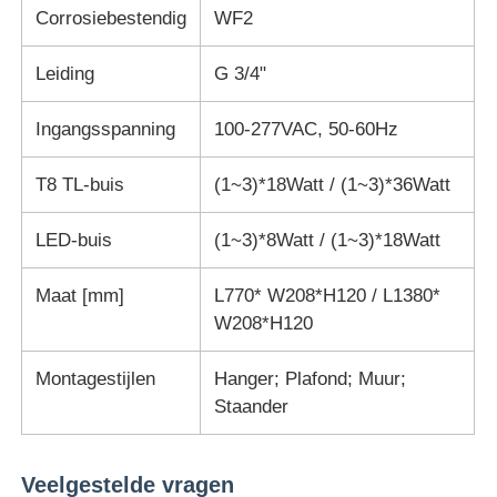
Corrosiebestendig
WF2
Leiding
G 3/4"
Ingangsspanning
100-277VAC, 50-60Hz
T8 TL-buis
(1~3)*18Watt / (1~3)*36Watt
LED-buis
(1~3)*8Watt / (1~3)*18Watt
Maat [mm]
L770* W208*H120 / L1380*
W208*H120
Montagestijlen
Hanger; Plafond; Muur;
Staander
Veelgestelde vragen