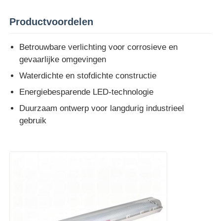
Productvoordelen
Fabrieksreis
Betrouwbare verlichting voor corrosieve en
gevaarlijke omgevingen
Kwaliteitscontrole
Waterdichte en stofdichte constructie
Contacteer ons
Energiebesparende LED-technologie
Duurzaam ontwerp voor langdurig industrieel
gebruik
Vraag een offerte aan
Explosiebestendige Verlichting
Explosiebestendig Alarmlicht
explosieveilige ventilator