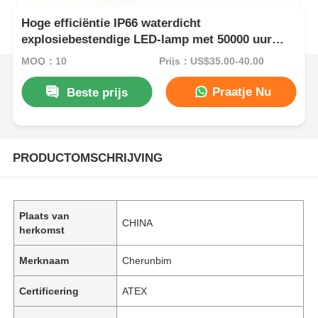
Hoge efficiëntie IP66 waterdicht
explosiebestendige LED-lamp met 50000 uur
levensduur en corrosiebestendig ontwerp
MOQ：10
Prijs：US$35.00-40.00
Praatje Nu
Beste prijs
PRODUCTOMSCHRIJVING
Plaats van
CHINA
herkomst
Merknaam
Cherunbim
Certificering
ATEX