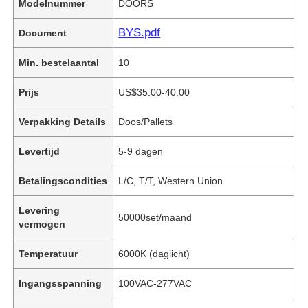
Modelnummer
DOORS
BYS.pdf
Document
Min. bestelaantal
10
Prijs
US$35.00-40.00
Verpakking Details
Doos/Pallets
Levertijd
5-9 dagen
Betalingscondities
L/C, T/T, Western Union
Levering
50000set/maand
vermogen
Temperatuur
6000K (daglicht)
Ingangsspanning
100VAC-277VAC