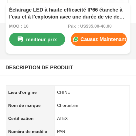
Éclairage LED à haute efficacité IP66 étanche à
l'eau et à l'explosion avec une durée de vie de
50000 heures et une conception résistante à la
MOQ：10
Prix：US$35.00-40.00
corrosion
Causez Maintenant
meilleur prix
DESCRIPTION DE PRODUIT
Lieu d'origine
CHINE
Nom de marque
Cherunbim
Certification
ATEX
Numéro de modèle
PAR