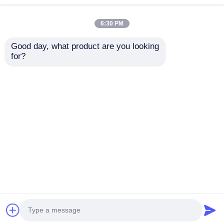
6:30 PM
Good day, what product are you looking 
for?
Plafond de
Projecteur LED
couverture en
antidéflagrant pour
plastique 4FT LED
zones dangereuses
étanche à l'explosion
avec construction
envoyer une
envoyer une
Tube fluorescent
durable
demande
demande
Aperçu
Au sujet de nous
Contactez-nous
Desktop Site
Plan du site
Politique de confidentialité
Qualité
Éclairage anti-déflagrant
Usine De
Chine.Copyright © 2026 Ningbo VivaTrade
Technology Co., Ltd.. All Rights Reserved.