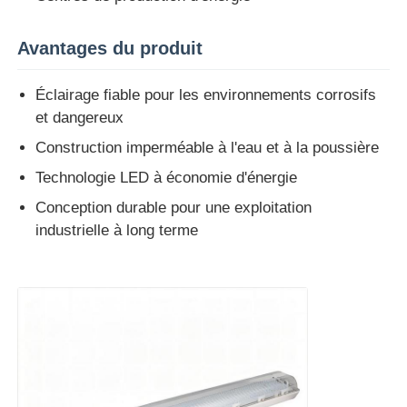
Avantages du produit
Visite d'usine
Éclairage fiable pour les environnements corrosifs
Contrôle de la qualité
et dangereux
Construction imperméable à l'eau et à la poussière
Contact
Technologie LED à économie d'énergie
Conception durable pour une exploitation
Demande de soumission
industrielle à long terme
Éclairage anti-déflagrant
Lumière anti-déflagrante d'alarme
ventilateur antidéflagrant