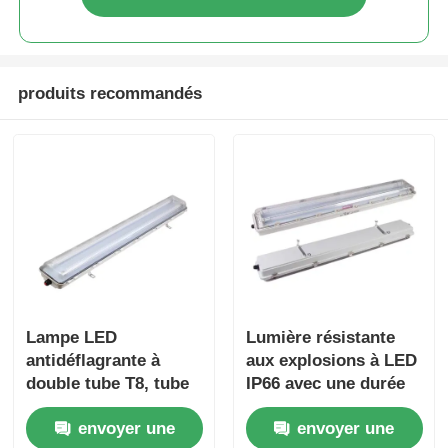
produits recommandés
Lampe LED
Lumière résistante
antidéflagrante à
aux explosions à LED
double tube T8, tube
IP66 avec une durée
fluorescent, lampe
de vie de 50000
envoyer une
envoyer une
industrielle
heures et une large