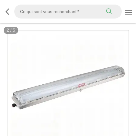
2
/
5