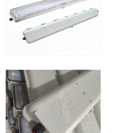
Boîte anti-explosion
interrupteur antidéflagrant
Glandes de câbles à l'épreuve des explosions
prise et prise anti-déflagrantes