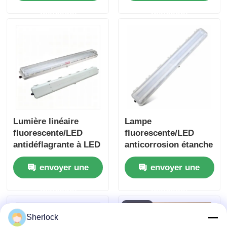
tension de 100-277
demande
demande
VAC pour les zones
dangereuses
Lumière linéaire
Lampe
fluorescente/LED
fluorescente/LED
antidéflagrante à LED
anticorrosion étanche
et antidéflagrante
envoyer une
envoyer une
série BYS
demande
demande
Sherlock